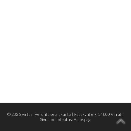
© 2026 Virtain Helluntaiseurakunta |
Pääskyntie 7, 34800 Virrat
|
Sivuston toteutus:
Aatospaja