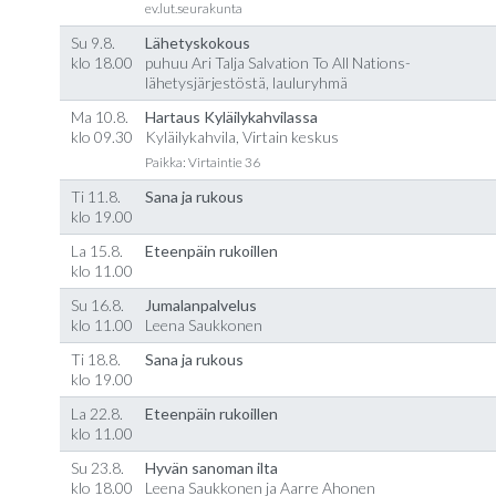
ev.lut.seurakunta
Su 9.8.
Lähetyskokous
klo 18.00
puhuu Ari Talja Salvation To All Nations-
lähetysjärjestöstä, lauluryhmä
Ma 10.8.
Hartaus Kyläilykahvilassa
klo 09.30
Kyläilykahvila, Virtain keskus
Paikka: Virtaintie 36
Ti 11.8.
Sana ja rukous
klo 19.00
La 15.8.
Eteenpäin rukoillen
klo 11.00
Su 16.8.
Jumalanpalvelus
klo 11.00
Leena Saukkonen
Ti 18.8.
Sana ja rukous
klo 19.00
La 22.8.
Eteenpäin rukoillen
klo 11.00
Su 23.8.
Hyvän sanoman ilta
klo 18.00
Leena Saukkonen ja Aarre Ahonen