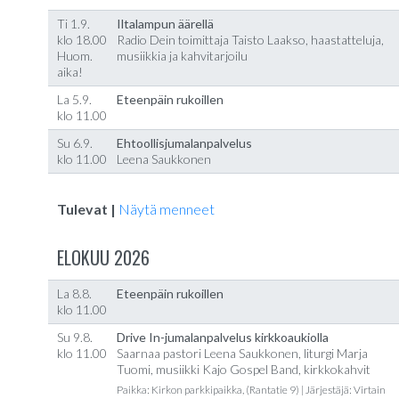
Ti 1.9.
Iltalampun äärellä
klo 18.00
Radio Dein toimittaja Taisto Laakso, haastatteluja,
Huom.
musiikkia ja kahvitarjoilu
aika!
La 5.9.
Eteenpäin rukoillen
klo 11.00
Su 6.9.
Ehtoollisjumalanpalvelus
klo 11.00
Leena Saukkonen
Tulevat |
Näytä menneet
ELOKUU 2026
La 8.8.
Eteenpäin rukoillen
klo 11.00
Su 9.8.
Drive In-jumalanpalvelus kirkkoaukiolla
klo 11.00
Saarnaa pastori Leena Saukkonen, liturgi Marja
Tuomi, musiikki Kajo Gospel Band, kirkkokahvit
Paikka: Kirkon parkkipaikka, (Rantatie 9) | Järjestäjä: Virtain