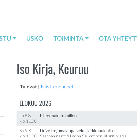
STU
USKO
TOIMINTA
OTA YHTEYT
Iso Kirja, Keuruu
Tulevat |
Näytä menneet
ELOKUU 2026
La 8.8.
Eteenpäin rukoillen
klo 11.00
Su 9.8.
Drive In-jumalanpalvelus kirkkoaukiolla
klo 11.00
Saarnaa pastori Leena Saukkonen, liturgi Marja