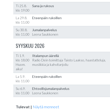
Ti 25.8.
Sana ja rukous
klo 19.00
La 29.8.
Eteenpäin rukoillen
klo 11.00
Su 30.8.
Jumalanpalvelus
klo 11.00
Leena Saukkonen
SYYSKUU 2026
Ti 1.9.
Iltalampun äärellä
klo 18.00
Radio Dein toimittaja Taisto Laakso, haastatteluja,
Huom.
musiikkia ja kahvitarjoilu
aika!
La 5.9.
Eteenpäin rukoillen
klo 11.00
Su 6.9.
Ehtoollisjumalanpalvelus
klo 11.00
Leena Saukkonen
Tulevat |
Näytä menneet