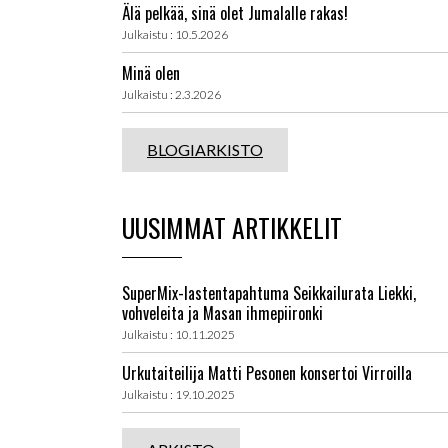
Älä pelkää, sinä olet Jumalalle rakas!
Julkaistu : 10.5.2026
Minä olen
Julkaistu : 2.3.2026
BLOGIARKISTO
UUSIMMAT ARTIKKELIT
SuperMix-lastentapahtuma Seikkailurata Liekki,
vohveleita ja Masan ihmepiironki
Julkaistu : 10.11.2025
Urkutaiteilija Matti Pesonen konsertoi Virroilla
Julkaistu : 19.10.2025