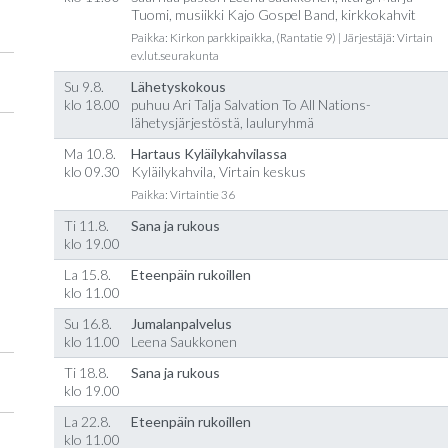
Tuomi, musiikki Kajo Gospel Band, kirkkokahvit
Paikka: Kirkon parkkipaikka, (Rantatie 9) | Järjestäjä: Virtain
ev.lut.seurakunta
Su 9.8.
Lähetyskokous
klo 18.00
puhuu Ari Talja Salvation To All Nations-
lähetysjärjestöstä, lauluryhmä
Ma 10.8.
Hartaus Kyläilykahvilassa
klo 09.30
Kyläilykahvila, Virtain keskus
Paikka: Virtaintie 36
Ti 11.8.
Sana ja rukous
klo 19.00
La 15.8.
Eteenpäin rukoillen
klo 11.00
Su 16.8.
Jumalanpalvelus
klo 11.00
Leena Saukkonen
Ti 18.8.
Sana ja rukous
klo 19.00
La 22.8.
Eteenpäin rukoillen
klo 11.00