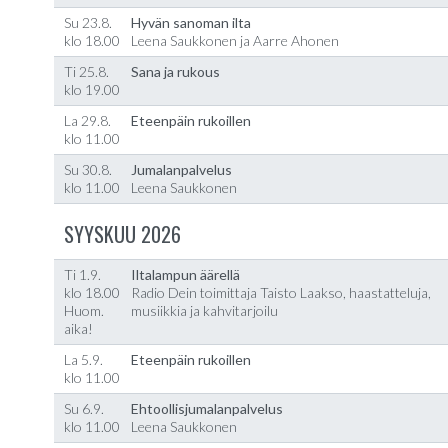
Su 23.8.
Hyvän sanoman ilta
klo 18.00
Leena Saukkonen ja Aarre Ahonen
Ti 25.8.
Sana ja rukous
klo 19.00
La 29.8.
Eteenpäin rukoillen
klo 11.00
Su 30.8.
Jumalanpalvelus
klo 11.00
Leena Saukkonen
SYYSKUU 2026
Ti 1.9.
Iltalampun äärellä
klo 18.00
Radio Dein toimittaja Taisto Laakso, haastatteluja,
Huom.
musiikkia ja kahvitarjoilu
aika!
La 5.9.
Eteenpäin rukoillen
klo 11.00
Su 6.9.
Ehtoollisjumalanpalvelus
klo 11.00
Leena Saukkonen