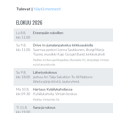
Tulevat |
Näytä menneet
ELOKUU 2026
La 8.8.
Eteenpäin rukoillen
klo 11.00
Su 9.8.
Drive In-jumalanpalvelus kirkkoaukiolla
klo 11.00
Saarnaa pastori Leena Saukkonen, liturgi Marja
Tuomi, musiikki Kajo Gospel Band, kirkkokahvit
Paikka: Kirkon parkkipaikka, (Rantatie 9) | Järjestäjä: Virtain
ev.lut.seurakunta
Su 9.8.
Lähetyskokous
klo 18.00
puhuu Ari Talja Salvation To All Nations-
lähetysjärjestöstä, lauluryhmä
Ma 10.8.
Hartaus Kyläilykahvilassa
klo 09.30
Kyläilykahvila, Virtain keskus
Paikka: Virtaintie 36
Ti 11.8.
Sana ja rukous
klo 19.00