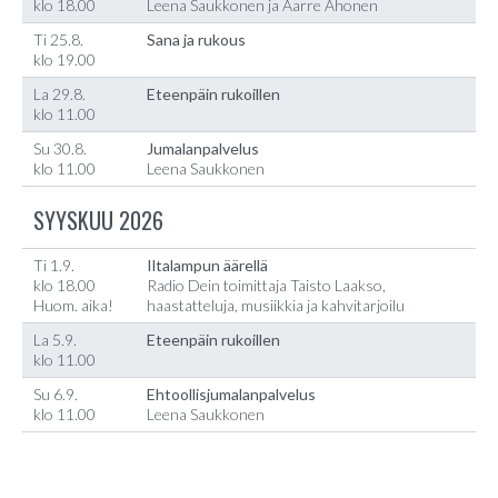
klo 18.00
Leena Saukkonen ja Aarre Ahonen
Ti 25.8.
Sana ja rukous
klo 19.00
La 29.8.
Eteenpäin rukoillen
klo 11.00
Su 30.8.
Jumalanpalvelus
klo 11.00
Leena Saukkonen
SYYSKUU 2026
Ti 1.9.
Iltalampun äärellä
klo 18.00
Radio Dein toimittaja Taisto Laakso,
Huom. aika!
haastatteluja, musiikkia ja kahvitarjoilu
La 5.9.
Eteenpäin rukoillen
klo 11.00
Su 6.9.
Ehtoollisjumalanpalvelus
klo 11.00
Leena Saukkonen