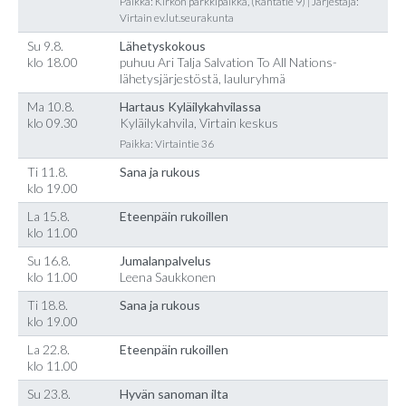
Paikka: Kirkon parkkipaikka, (Rantatie 9) | Järjestäjä:
Virtain ev.lut.seurakunta
Su 9.8.
Lähetyskokous
klo 18.00
puhuu Ari Talja Salvation To All Nations-
lähetysjärjestöstä, lauluryhmä
Ma 10.8.
Hartaus Kyläilykahvilassa
klo 09.30
Kyläilykahvila, Virtain keskus
Paikka: Virtaintie 36
Ti 11.8.
Sana ja rukous
klo 19.00
La 15.8.
Eteenpäin rukoillen
klo 11.00
Su 16.8.
Jumalanpalvelus
klo 11.00
Leena Saukkonen
Ti 18.8.
Sana ja rukous
klo 19.00
La 22.8.
Eteenpäin rukoillen
klo 11.00
Su 23.8.
Hyvän sanoman ilta