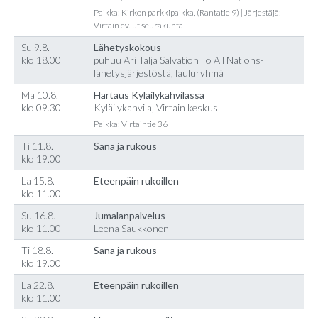
Paikka: Kirkon parkkipaikka, (Rantatie 9) | Järjestäjä:
Virtain ev.lut.seurakunta
Su 9.8.
Lähetyskokous
klo 18.00
puhuu Ari Talja Salvation To All Nations-
lähetysjärjestöstä, lauluryhmä
Ma 10.8.
Hartaus Kyläilykahvilassa
klo 09.30
Kyläilykahvila, Virtain keskus
Paikka: Virtaintie 36
Ti 11.8.
Sana ja rukous
klo 19.00
La 15.8.
Eteenpäin rukoillen
klo 11.00
Su 16.8.
Jumalanpalvelus
klo 11.00
Leena Saukkonen
Ti 18.8.
Sana ja rukous
klo 19.00
La 22.8.
Eteenpäin rukoillen
klo 11.00