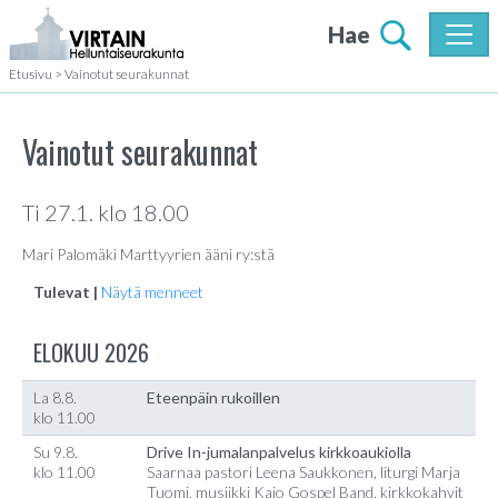
Hae
Etusivu
>
Vainotut seurakunnat
Vainotut seurakunnat
Ti 27.1. klo 18.00
Mari Palomäki Marttyyrien ääni ry:stä
Tulevat |
Näytä menneet
ELOKUU 2026
La 8.8.
Eteenpäin rukoillen
klo 11.00
Su 9.8.
Drive In-jumalanpalvelus kirkkoaukiolla
klo 11.00
Saarnaa pastori Leena Saukkonen, liturgi Marja
Tuomi, musiikki Kajo Gospel Band, kirkkokahvit