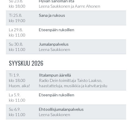
Su 23.8.
Hyvän sanoman ilta
klo 18.00
Leena Saukkonen ja Aarre Ahonen
Ti 25.8.
Sana ja rukous
klo 19.00
La 29.8.
Eteenpäin rukoillen
klo 11.00
Su 30.8.
Jumalanpalvelus
klo 11.00
Leena Saukkonen
SYYSKUU 2026
Ti 1.9.
Iltalampun äärellä
klo 18.00
Radio Dein toimittaja Taisto Laakso,
Huom. aika!
haastatteluja, musiikkia ja kahvitarjoilu
La 5.9.
Eteenpäin rukoillen
klo 11.00
Su 6.9.
Ehtoollisjumalanpalvelus
klo 11.00
Leena Saukkonen