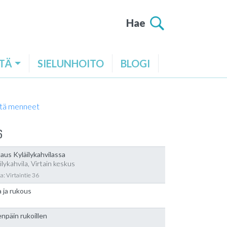
Hae
TÄ
SIELUNHOITO
BLOGI
tä menneet
6
aus Kyläilykahvilassa
ilykahvila, Virtain keskus
a: Virtaintie 36
 ja rukous
npäin rukoillen