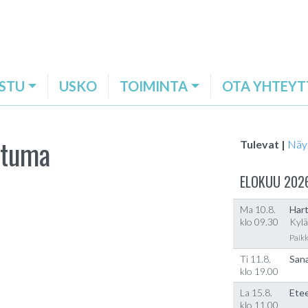
STU
USKO
TOIMINTA
OTA YHTEYT
htuma
Tulevat |
Näy
ELOKUU 202
Ma 10.8.
Hart
klo 09.30
Kylä
Paikk
Ti 11.8.
Sana
klo 19.00
La 15.8.
Etee
klo 11.00