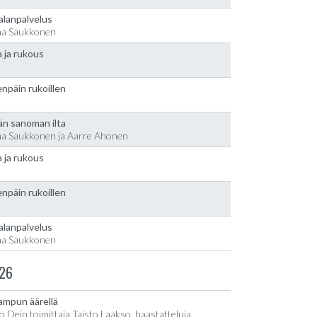
alanpalvelus
na Saukkonen
 ja rukous
npäin rukoillen
än sanoman ilta
na Saukkonen ja Aarre Ahonen
 ja rukous
npäin rukoillen
alanpalvelus
na Saukkonen
26
lampun äärellä
o Dein toimittaja Taisto Laakso, haastatteluja,