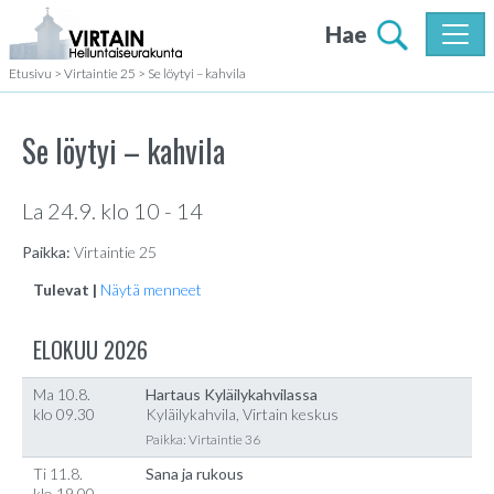
Hae
Etusivu
>
Virtaintie 25
>
Se löytyi – kahvila
Se löytyi – kahvila
La 24.9. klo 10 - 14
Paikka:
Virtaintie 25
Tulevat |
Näytä menneet
ELOKUU 2026
Ma 10.8.
Hartaus Kyläilykahvilassa
klo 09.30
Kyläilykahvila, Virtain keskus
Paikka: Virtaintie 36
Ti 11.8.
Sana ja rukous
klo 19.00