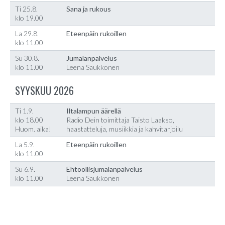
Ti 25.8.
Sana ja rukous
klo 19.00
La 29.8.
Eteenpäin rukoillen
klo 11.00
Su 30.8.
Jumalanpalvelus
klo 11.00
Leena Saukkonen
SYYSKUU 2026
Ti 1.9.
Iltalampun äärellä
klo 18.00
Radio Dein toimittaja Taisto Laakso,
Huom. aika!
haastatteluja, musiikkia ja kahvitarjoilu
La 5.9.
Eteenpäin rukoillen
klo 11.00
Su 6.9.
Ehtoollisjumalanpalvelus
klo 11.00
Leena Saukkonen