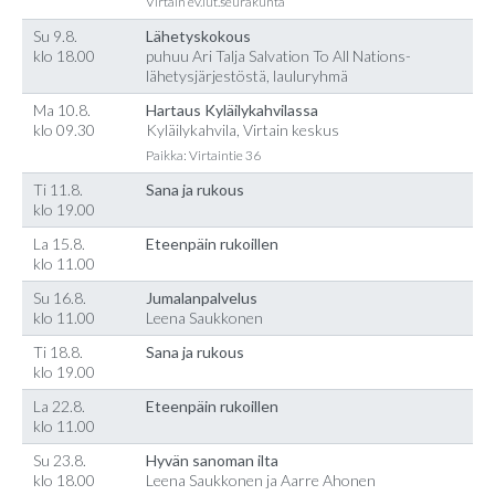
Virtain ev.lut.seurakunta
Su 9.8.
Lähetyskokous
klo 18.00
puhuu Ari Talja Salvation To All Nations-
lähetysjärjestöstä, lauluryhmä
Ma 10.8.
Hartaus Kyläilykahvilassa
klo 09.30
Kyläilykahvila, Virtain keskus
Paikka: Virtaintie 36
Ti 11.8.
Sana ja rukous
klo 19.00
La 15.8.
Eteenpäin rukoillen
klo 11.00
Su 16.8.
Jumalanpalvelus
klo 11.00
Leena Saukkonen
Ti 18.8.
Sana ja rukous
klo 19.00
La 22.8.
Eteenpäin rukoillen
klo 11.00
Su 23.8.
Hyvän sanoman ilta
klo 18.00
Leena Saukkonen ja Aarre Ahonen