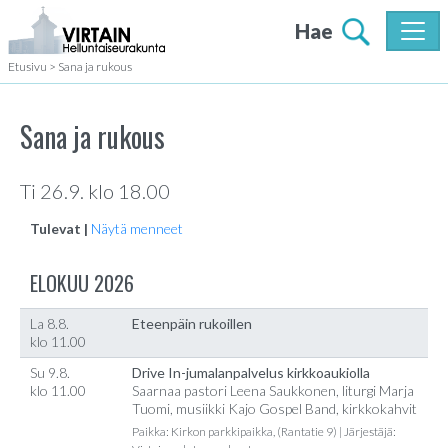
Hae
Etusivu
>
Sana ja rukous
Sana ja rukous
Ti 26.9. klo 18.00
Tulevat |
Näytä menneet
ELOKUU 2026
La 8.8.
Eteenpäin rukoillen
klo 11.00
Su 9.8.
Drive In-jumalanpalvelus kirkkoaukiolla
klo 11.00
Saarnaa pastori Leena Saukkonen, liturgi Marja
Tuomi, musiikki Kajo Gospel Band, kirkkokahvit
Paikka: Kirkon parkkipaikka, (Rantatie 9) | Järjestäjä: