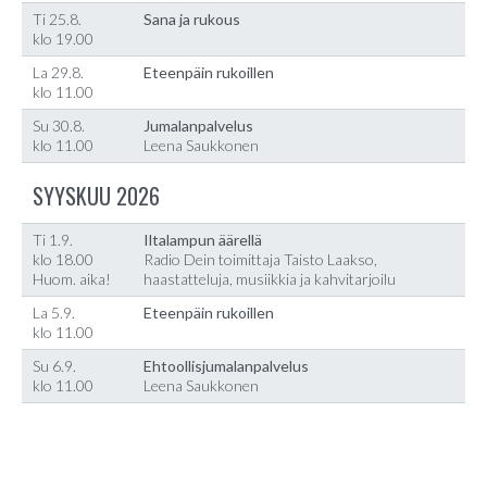
Ti 25.8.
Sana ja rukous
klo 19.00
La 29.8.
Eteenpäin rukoillen
klo 11.00
Su 30.8.
Jumalanpalvelus
klo 11.00
Leena Saukkonen
SYYSKUU 2026
Ti 1.9.
Iltalampun äärellä
klo 18.00
Radio Dein toimittaja Taisto Laakso,
Huom. aika!
haastatteluja, musiikkia ja kahvitarjoilu
La 5.9.
Eteenpäin rukoillen
klo 11.00
Su 6.9.
Ehtoollisjumalanpalvelus
klo 11.00
Leena Saukkonen