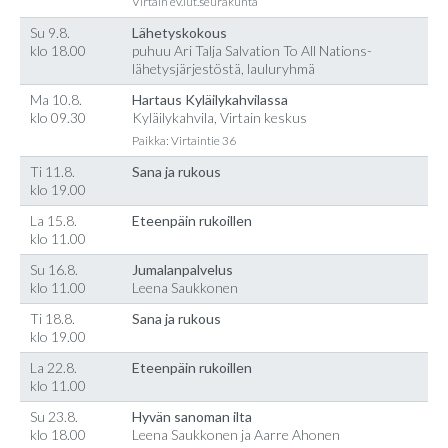
Virtain ev.lut.seurakunta
Su 9.8.
Lähetyskokous
klo 18.00
puhuu Ari Talja Salvation To All Nations-
lähetysjärjestöstä, lauluryhmä
Ma 10.8.
Hartaus Kyläilykahvilassa
klo 09.30
Kyläilykahvila, Virtain keskus
Paikka: Virtaintie 36
Ti 11.8.
Sana ja rukous
klo 19.00
La 15.8.
Eteenpäin rukoillen
klo 11.00
Su 16.8.
Jumalanpalvelus
klo 11.00
Leena Saukkonen
Ti 18.8.
Sana ja rukous
klo 19.00
La 22.8.
Eteenpäin rukoillen
klo 11.00
Su 23.8.
Hyvän sanoman ilta
klo 18.00
Leena Saukkonen ja Aarre Ahonen