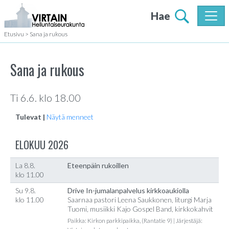
Hae
Etusivu
>
Sana ja rukous
Sana ja rukous
Ti 6.6. klo 18.00
Tulevat |
Näytä menneet
ELOKUU 2026
La 8.8.
Eteenpäin rukoillen
klo 11.00
Su 9.8.
Drive In-jumalanpalvelus kirkkoaukiolla
klo 11.00
Saarnaa pastori Leena Saukkonen, liturgi Marja
Tuomi, musiikki Kajo Gospel Band, kirkkokahvit
Paikka: Kirkon parkkipaikka, (Rantatie 9) | Järjestäjä: