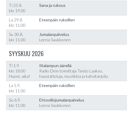
Ti 25.8.
Sana ja rukous
klo 19.00
La 29.8.
Eteenpäin rukoillen
klo 11.00
Su 30.8.
Jumalanpalvelus
klo 11.00
Leena Saukkonen
SYYSKUU 2026
Ti 1.9.
Iltalampun äärellä
klo 18.00
Radio Dein toimittaja Taisto Laakso,
Huom. aika!
haastatteluja, musiikkia ja kahvitarjoilu
La 5.9.
Eteenpäin rukoillen
klo 11.00
Su 6.9.
Ehtoollisjumalanpalvelus
klo 11.00
Leena Saukkonen