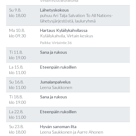
Virtain ev.lut.seurakunta
Su 9.8.
Lähetyskokous
klo 18.00
puhuu Ari Talja Salvation To All Nations-
lähetysjärjestöstä, lauluryhmä
Ma 10.8.
Hartaus Kyläilykahvilassa
klo 09.30
Kyläilykahvila, Virtain keskus
Paikka: Virtaintie 36
Ti 11.8.
Sana ja rukous
klo 19.00
La 15.8.
Eteenpäin rukoillen
klo 11.00
Su 16.8.
Jumalanpalvelus
klo 11.00
Leena Saukkonen
Ti 18.8.
Sana ja rukous
klo 19.00
La 22.8.
Eteenpäin rukoillen
klo 11.00
Su 23.8.
Hyvän sanoman ilta
klo 18.00
Leena Saukkonen ja Aarre Ahonen