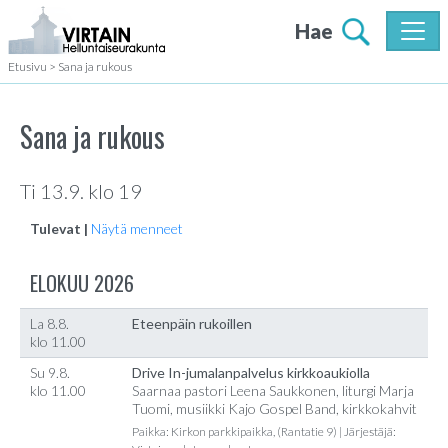
Hae
Etusivu
>
Sana ja rukous
Sana ja rukous
Ti 13.9. klo 19
Tulevat |
Näytä menneet
ELOKUU 2026
La 8.8.
Eteenpäin rukoillen
klo 11.00
Su 9.8.
Drive In-jumalanpalvelus kirkkoaukiolla
klo 11.00
Saarnaa pastori Leena Saukkonen, liturgi Marja
Tuomi, musiikki Kajo Gospel Band, kirkkokahvit
Paikka: Kirkon parkkipaikka, (Rantatie 9) | Järjestäjä: