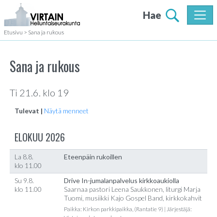
Hae
Etusivu
>
Sana ja rukous
Sana ja rukous
Ti 21.6. klo 19
Tulevat |
Näytä menneet
ELOKUU 2026
La 8.8.
Eteenpäin rukoillen
klo 11.00
Su 9.8.
Drive In-jumalanpalvelus kirkkoaukiolla
klo 11.00
Saarnaa pastori Leena Saukkonen, liturgi Marja
Tuomi, musiikki Kajo Gospel Band, kirkkokahvit
Paikka: Kirkon parkkipaikka, (Rantatie 9) | Järjestäjä: