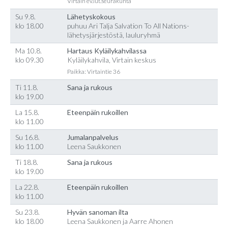
Virtain ev.lut.seurakunta
Su 9.8.
Lähetyskokous
klo 18.00
puhuu Ari Talja Salvation To All Nations-
lähetysjärjestöstä, lauluryhmä
Ma 10.8.
Hartaus Kyläilykahvilassa
klo 09.30
Kyläilykahvila, Virtain keskus
Paikka: Virtaintie 36
Ti 11.8.
Sana ja rukous
klo 19.00
La 15.8.
Eteenpäin rukoillen
klo 11.00
Su 16.8.
Jumalanpalvelus
klo 11.00
Leena Saukkonen
Ti 18.8.
Sana ja rukous
klo 19.00
La 22.8.
Eteenpäin rukoillen
klo 11.00
Su 23.8.
Hyvän sanoman ilta
klo 18.00
Leena Saukkonen ja Aarre Ahonen