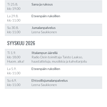
Ti 25.8.
Sana ja rukous
klo 19.00
La 29.8.
Eteenpäin rukoillen
klo 11.00
Su 30.8.
Jumalanpalvelus
klo 11.00
Leena Saukkonen
SYYSKUU 2026
Ti 1.9.
Iltalampun äärellä
klo 18.00
Radio Dein toimittaja Taisto Laakso,
Huom. aika!
haastatteluja, musiikkia ja kahvitarjoilu
La 5.9.
Eteenpäin rukoillen
klo 11.00
Su 6.9.
Ehtoollisjumalanpalvelus
klo 11.00
Leena Saukkonen