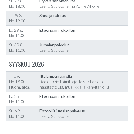
Su 23.8.
Hyvän sanoman ilta
klo 18.00
Leena Saukkonen ja Aarre Ahonen
Ti 25.8.
Sana ja rukous
klo 19.00
La 29.8.
Eteenpäin rukoillen
klo 11.00
Su 30.8.
Jumalanpalvelus
klo 11.00
Leena Saukkonen
SYYSKUU 2026
Ti 1.9.
Iltalampun äärellä
klo 18.00
Radio Dein toimittaja Taisto Laakso,
Huom. aika!
haastatteluja, musiikkia ja kahvitarjoilu
La 5.9.
Eteenpäin rukoillen
klo 11.00
Su 6.9.
Ehtoollisjumalanpalvelus
klo 11.00
Leena Saukkonen