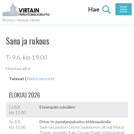
Hae
Etusivu
>
Sana ja rukous
Sana ja rukous
Ti 9.6. klo 19.00
Huomaa aika!
Tulevat |
Näytä menneet
ELOKUU 2026
La 8.8.
Eteenpäin rukoillen
klo 11.00
Su 9.8.
Drive In-jumalanpalvelus kirkkoaukiolla
klo 11.00
Saarnaa pastori Leena Saukkonen, liturgi Marja
Tuomi, musiikki Kajo Gospel Band, kirkkokahvit