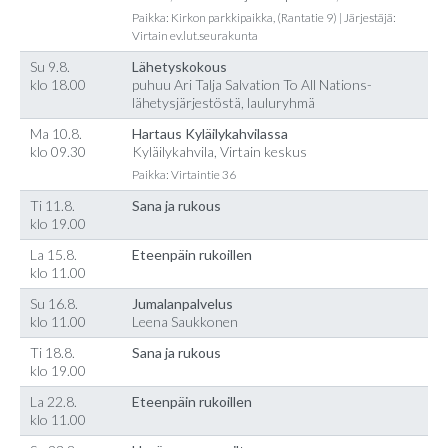
Paikka: Kirkon parkkipaikka, (Rantatie 9) | Järjestäjä:
Virtain ev.lut.seurakunta
Su 9.8.
Lähetyskokous
klo 18.00
puhuu Ari Talja Salvation To All Nations-
lähetysjärjestöstä, lauluryhmä
Ma 10.8.
Hartaus Kyläilykahvilassa
klo 09.30
Kyläilykahvila, Virtain keskus
Paikka: Virtaintie 36
Ti 11.8.
Sana ja rukous
klo 19.00
La 15.8.
Eteenpäin rukoillen
klo 11.00
Su 16.8.
Jumalanpalvelus
klo 11.00
Leena Saukkonen
Ti 18.8.
Sana ja rukous
klo 19.00
La 22.8.
Eteenpäin rukoillen
klo 11.00