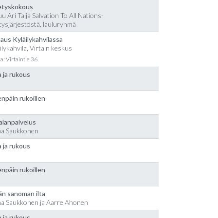
etyskokous
u Ari Talja Salvation To All Nations-
tysjärjestöstä, lauluryhmä
aus Kyläilykahvilassa
ilykahvila, Virtain keskus
a: Virtaintie 36
 ja rukous
npäin rukoillen
alanpalvelus
na Saukkonen
 ja rukous
npäin rukoillen
än sanoman ilta
na Saukkonen ja Aarre Ahonen
 ja rukous