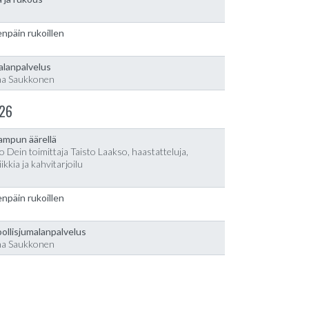
npäin rukoillen
alanpalvelus
na Saukkonen
26
lampun äärellä
o Dein toimittaja Taisto Laakso, haastatteluja,
ikkia ja kahvitarjoilu
npäin rukoillen
ollisjumalanpalvelus
na Saukkonen