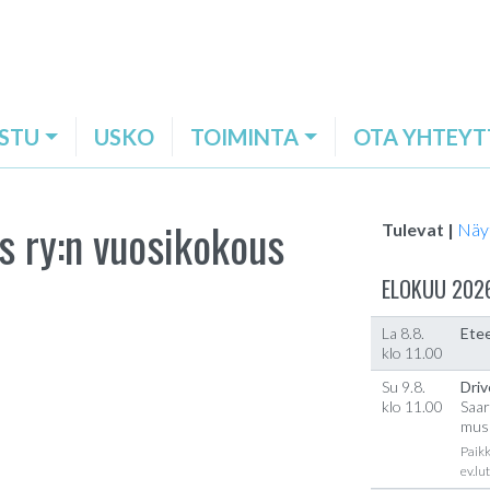
STU
USKO
TOIMINTA
OTA YHTEYT
ys ry:n vuosikokous
Tulevat |
Näy
ELOKUU 202
La 8.8.
Etee
klo 11.00
Su 9.8.
Driv
klo 11.00
Saar
musi
Paikk
ev.lu