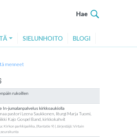
Hae
TÄ
SIELUNHOITO
BLOGI
tä menneet
6
npäin rukoillen
e In-jumalanpalvelus kirkkoaukiolla
naa pastori Leena Saukkonen, liturgi Marja Tuomi,
ikki Kajo Gospel Band, kirkkokahvit
a: Kirkon parkkipaikka, (Rantatie 9) | Järjestäjä: Virtain
t.seurakunta