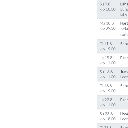
Su 9.8.
Läh
klo 18.00
puhu
lähe
Ma 10.8.
Hart
klo 09.30
Kylä
Paikk
Ti 11.8.
Sana
klo 19.00
La 15.8.
Etee
klo 11.00
Su 16.8.
Jum
klo 11.00
Lee
Ti 18.8.
Sana
klo 19.00
La 22.8.
Etee
klo 11.00
Su 23.8.
Hyv
klo 18.00
Lee
Ti 25.8.
Sana