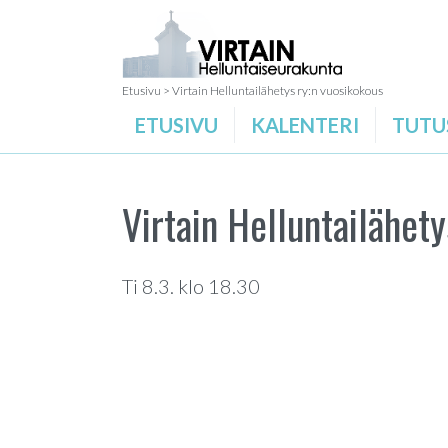
Etusivu
>
Virtain Helluntailähetys ry:n vuosikokous
ETUSIVU
KALENTERI
TUTU
Virtain Helluntailähet
Ti 8.3. klo 18.30