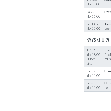
klo 19.00
La 29.8.
Etee
klo 11.00
Su 30.8.
Jum
klo 11.00
Lee
SYYSKUU 20
Ti 1.9.
Ilta
klo 18.00
Radi
Huom.
musi
aika!
La 5.9.
Etee
klo 11.00
Su 6.9.
Ehto
klo 11.00
Lee