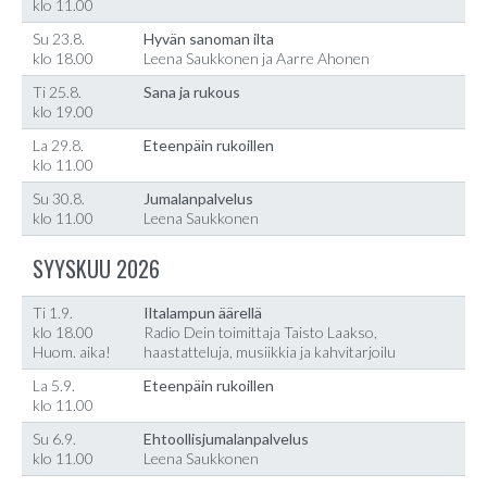
klo 11.00
Su 23.8.
Hyvän sanoman ilta
klo 18.00
Leena Saukkonen ja Aarre Ahonen
Ti 25.8.
Sana ja rukous
klo 19.00
La 29.8.
Eteenpäin rukoillen
klo 11.00
Su 30.8.
Jumalanpalvelus
klo 11.00
Leena Saukkonen
SYYSKUU 2026
Ti 1.9.
Iltalampun äärellä
klo 18.00
Radio Dein toimittaja Taisto Laakso,
Huom. aika!
haastatteluja, musiikkia ja kahvitarjoilu
La 5.9.
Eteenpäin rukoillen
klo 11.00
Su 6.9.
Ehtoollisjumalanpalvelus
klo 11.00
Leena Saukkonen