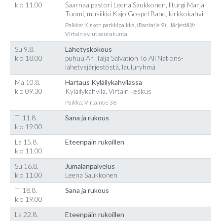
klo 11.00
Saarnaa pastori Leena Saukkonen, liturgi Marja
Tuomi, musiikki Kajo Gospel Band, kirkkokahvit
Paikka: Kirkon parkkipaikka, (Rantatie 9) | Järjestäjä:
Virtain ev.lut.seurakunta
Su 9.8.
Lähetyskokous
klo 18.00
puhuu Ari Talja Salvation To All Nations-
lähetysjärjestöstä, lauluryhmä
Ma 10.8.
Hartaus Kyläilykahvilassa
klo 09.30
Kyläilykahvila, Virtain keskus
Paikka: Virtaintie 36
Ti 11.8.
Sana ja rukous
klo 19.00
La 15.8.
Eteenpäin rukoillen
klo 11.00
Su 16.8.
Jumalanpalvelus
klo 11.00
Leena Saukkonen
Ti 18.8.
Sana ja rukous
klo 19.00
La 22.8.
Eteenpäin rukoillen