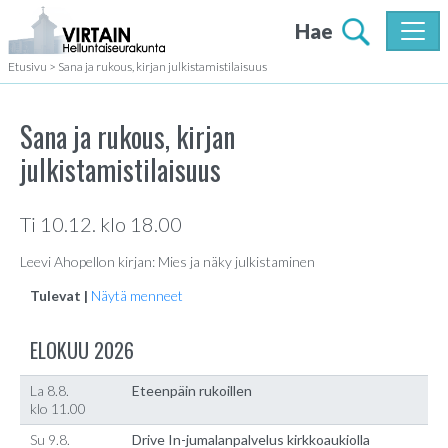
Hae
Etusivu
>
Sana ja rukous, kirjan julkistamistilaisuus
Sana ja rukous, kirjan
julkistamistilaisuus
Ti 10.12. klo 18.00
Leevi Ahopellon kirjan: Mies ja näky julkistaminen
Tulevat |
Näytä menneet
ELOKUU 2026
La 8.8.
Eteenpäin rukoillen
klo 11.00
Su 9.8.
Drive In-jumalanpalvelus kirkkoaukiolla