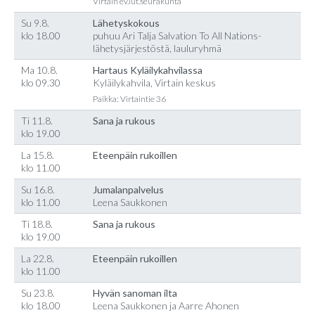
Virtain ev.lut.seurakunta
Su 9.8.
Lähetyskokous
klo 18.00
puhuu Ari Talja Salvation To All Nations-
lähetysjärjestöstä, lauluryhmä
Ma 10.8.
Hartaus Kyläilykahvilassa
klo 09.30
Kyläilykahvila, Virtain keskus
Paikka: Virtaintie 36
Ti 11.8.
Sana ja rukous
klo 19.00
La 15.8.
Eteenpäin rukoillen
klo 11.00
Su 16.8.
Jumalanpalvelus
klo 11.00
Leena Saukkonen
Ti 18.8.
Sana ja rukous
klo 19.00
La 22.8.
Eteenpäin rukoillen
klo 11.00
Su 23.8.
Hyvän sanoman ilta
klo 18.00
Leena Saukkonen ja Aarre Ahonen