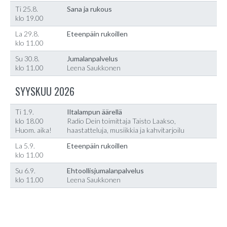
Ti 25.8.
Sana ja rukous
klo 19.00
La 29.8.
Eteenpäin rukoillen
klo 11.00
Su 30.8.
Jumalanpalvelus
klo 11.00
Leena Saukkonen
SYYSKUU 2026
Ti 1.9.
Iltalampun äärellä
klo 18.00
Radio Dein toimittaja Taisto Laakso,
Huom. aika!
haastatteluja, musiikkia ja kahvitarjoilu
La 5.9.
Eteenpäin rukoillen
klo 11.00
Su 6.9.
Ehtoollisjumalanpalvelus
klo 11.00
Leena Saukkonen