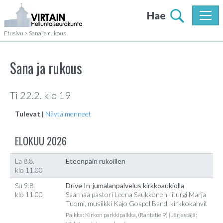
Hae
Etusivu
>
Sana ja rukous
Sana ja rukous
Ti 22.2. klo 19
Tulevat |
Näytä menneet
ELOKUU 2026
La 8.8.
Eteenpäin rukoillen
klo 11.00
Su 9.8.
Drive In-jumalanpalvelus kirkkoaukiolla
klo 11.00
Saarnaa pastori Leena Saukkonen, liturgi Marja
Tuomi, musiikki Kajo Gospel Band, kirkkokahvit
Paikka: Kirkon parkkipaikka, (Rantatie 9) | Järjestäjä: