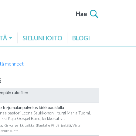
Hae
TÄ
SIELUNHOITO
BLOGI
tä menneet
6
npäin rukoillen
e In-jumalanpalvelus kirkkoaukiolla
naa pastori Leena Saukkonen, liturgi Marja Tuomi,
ikki Kajo Gospel Band, kirkkokahvit
a: Kirkon parkkipaikka, (Rantatie 9) | Järjestäjä: Virtain
t.seurakunta