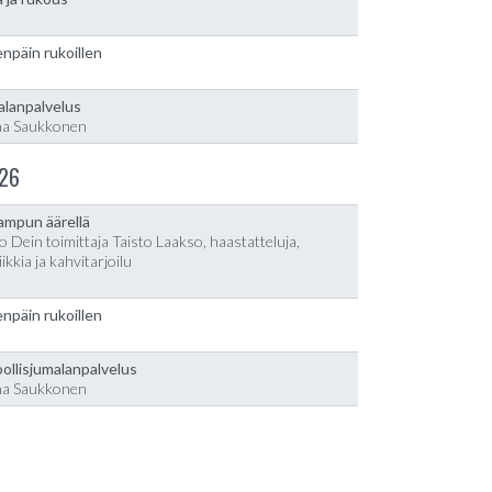
npäin rukoillen
alanpalvelus
na Saukkonen
26
lampun äärellä
o Dein toimittaja Taisto Laakso, haastatteluja,
ikkia ja kahvitarjoilu
npäin rukoillen
ollisjumalanpalvelus
na Saukkonen