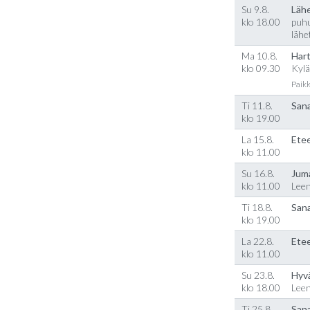
Su 9.8.
Läh
klo 18.00
puhu
lähe
Ma 10.8.
Hart
klo 09.30
Kylä
Paikk
Ti 11.8.
Sana
klo 19.00
La 15.8.
Etee
klo 11.00
Su 16.8.
Jum
klo 11.00
Lee
Ti 18.8.
Sana
klo 19.00
La 22.8.
Etee
klo 11.00
Su 23.8.
Hyv
klo 18.00
Lee
Ti 25.8.
Sana