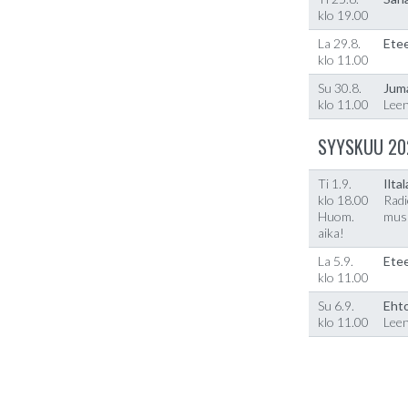
klo 19.00
La 29.8.
Etee
klo 11.00
Su 30.8.
Jum
klo 11.00
Lee
SYYSKUU 20
Ti 1.9.
Ilta
klo 18.00
Radi
Huom.
musi
aika!
La 5.9.
Etee
klo 11.00
Su 6.9.
Ehto
klo 11.00
Lee