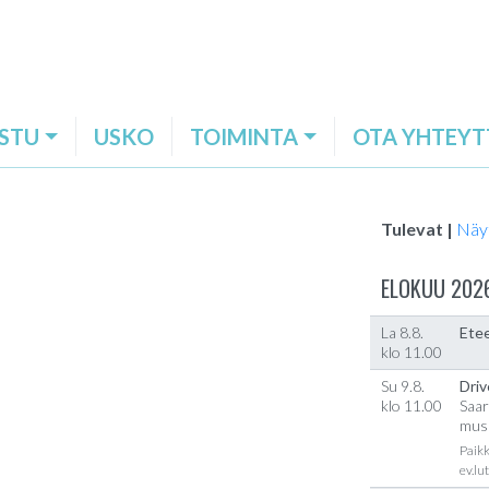
STU
USKO
TOIMINTA
OTA YHTEYT
Tulevat |
Näy
ELOKUU 202
La 8.8.
Etee
klo 11.00
Su 9.8.
Driv
klo 11.00
Saar
musi
Paikk
ev.lu