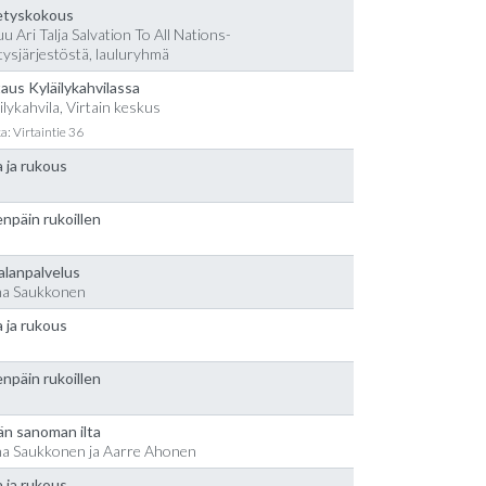
etyskokous
u Ari Talja Salvation To All Nations-
tysjärjestöstä, lauluryhmä
aus Kyläilykahvilassa
ilykahvila, Virtain keskus
a: Virtaintie 36
 ja rukous
npäin rukoillen
alanpalvelus
na Saukkonen
 ja rukous
npäin rukoillen
än sanoman ilta
na Saukkonen ja Aarre Ahonen
 ja rukous