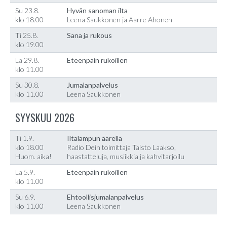
Su 23.8.
Hyvän sanoman ilta
klo 18.00
Leena Saukkonen ja Aarre Ahonen
Ti 25.8.
Sana ja rukous
klo 19.00
La 29.8.
Eteenpäin rukoillen
klo 11.00
Su 30.8.
Jumalanpalvelus
klo 11.00
Leena Saukkonen
SYYSKUU 2026
Ti 1.9.
Iltalampun äärellä
klo 18.00
Radio Dein toimittaja Taisto Laakso,
Huom. aika!
haastatteluja, musiikkia ja kahvitarjoilu
La 5.9.
Eteenpäin rukoillen
klo 11.00
Su 6.9.
Ehtoollisjumalanpalvelus
klo 11.00
Leena Saukkonen