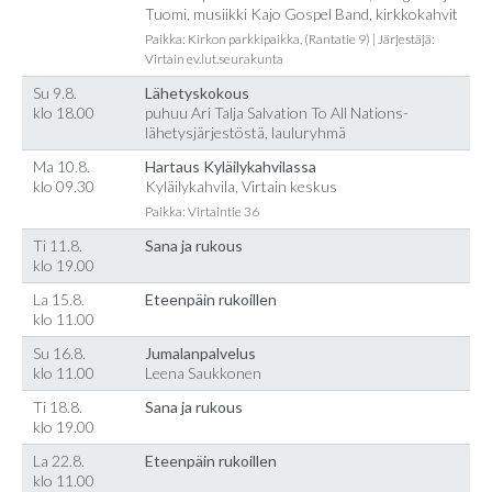
Tuomi, musiikki Kajo Gospel Band, kirkkokahvit
Paikka: Kirkon parkkipaikka, (Rantatie 9) | Järjestäjä:
Virtain ev.lut.seurakunta
Su 9.8.
Lähetyskokous
klo 18.00
puhuu Ari Talja Salvation To All Nations-
lähetysjärjestöstä, lauluryhmä
Ma 10.8.
Hartaus Kyläilykahvilassa
klo 09.30
Kyläilykahvila, Virtain keskus
Paikka: Virtaintie 36
Ti 11.8.
Sana ja rukous
klo 19.00
La 15.8.
Eteenpäin rukoillen
klo 11.00
Su 16.8.
Jumalanpalvelus
klo 11.00
Leena Saukkonen
Ti 18.8.
Sana ja rukous
klo 19.00
La 22.8.
Eteenpäin rukoillen
klo 11.00