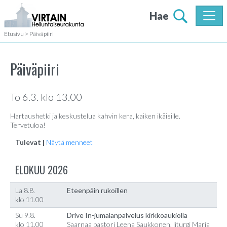
Hae
Etusivu
>
Päiväpiiri
Päiväpiiri
To 6.3. klo 13.00
Hartaushetki ja keskustelua kahvin kera, kaiken ikäisille.
Tervetuloa!
Tulevat |
Näytä menneet
ELOKUU 2026
La 8.8.
Eteenpäin rukoillen
klo 11.00
Su 9.8.
Drive In-jumalanpalvelus kirkkoaukiolla
klo 11.00
Saarnaa pastori Leena Saukkonen, liturgi Marja