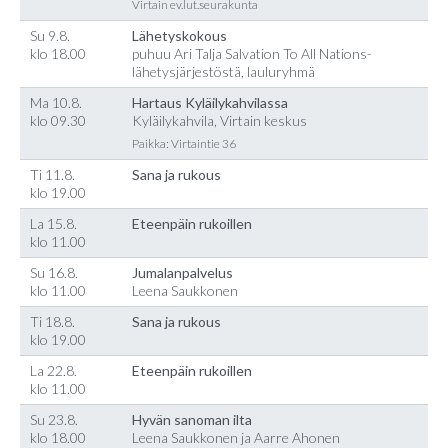
Virtain ev.lut.seurakunta
Su 9.8.
Lähetyskokous
klo 18.00
puhuu Ari Talja Salvation To All Nations-
lähetysjärjestöstä, lauluryhmä
Ma 10.8.
Hartaus Kyläilykahvilassa
klo 09.30
Kyläilykahvila, Virtain keskus
Paikka: Virtaintie 36
Ti 11.8.
Sana ja rukous
klo 19.00
La 15.8.
Eteenpäin rukoillen
klo 11.00
Su 16.8.
Jumalanpalvelus
klo 11.00
Leena Saukkonen
Ti 18.8.
Sana ja rukous
klo 19.00
La 22.8.
Eteenpäin rukoillen
klo 11.00
Su 23.8.
Hyvän sanoman ilta
klo 18.00
Leena Saukkonen ja Aarre Ahonen