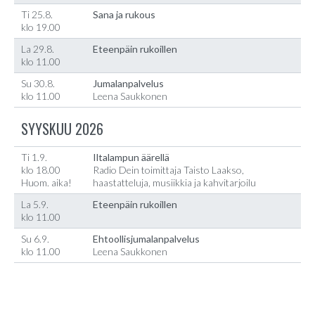
Ti 25.8.
Sana ja rukous
klo 19.00
La 29.8.
Eteenpäin rukoillen
klo 11.00
Su 30.8.
Jumalanpalvelus
klo 11.00
Leena Saukkonen
SYYSKUU 2026
Ti 1.9.
Iltalampun äärellä
klo 18.00
Radio Dein toimittaja Taisto Laakso,
Huom. aika!
haastatteluja, musiikkia ja kahvitarjoilu
La 5.9.
Eteenpäin rukoillen
klo 11.00
Su 6.9.
Ehtoollisjumalanpalvelus
klo 11.00
Leena Saukkonen