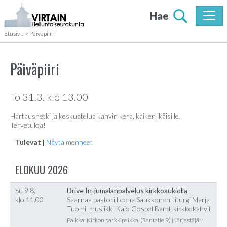
Hae
Etusivu
>
Päiväpiiri
Päiväpiiri
To 31.3. klo 13.00
Hartaushetki ja keskustelua kahvin kera, kaiken ikäisille.
Tervetuloa!
Tulevat |
Näytä menneet
ELOKUU 2026
Su 9.8.
Drive In-jumalanpalvelus kirkkoaukiolla
klo 11.00
Saarnaa pastori Leena Saukkonen, liturgi Marja
Tuomi, musiikki Kajo Gospel Band, kirkkokahvit
Paikka: Kirkon parkkipaikka, (Rantatie 9) | Järjestäjä: