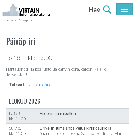
Hae
Etusivu
>
Päiväpiiri
Päiväpiiri
To 18.1. klo 13.00
Hartaushetki ja keskustelua kahvin kera, kaiken ikäisille.
Tervetuloa!
Tulevat |
Näytä menneet
ELOKUU 2026
La 8.8.
Eteenpäin rukoillen
klo 11.00
Su 9.8.
Drive In-jumalanpalvelus kirkkoaukiolla
klo 11.00
Saarnaa pastori Leena Saukkonen, liturgi Marja