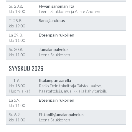
Su 23.8.
Hyvän sanoman ilta
klo 18.00
Leena Saukkonen ja Aarre Ahonen
Ti 25.8.
Sana ja rukous
klo 19.00
La 29.8.
Eteenpäin rukoillen
klo 11.00
Su 30.8.
Jumalanpalvelus
klo 11.00
Leena Saukkonen
SYYSKUU 2026
Ti 1.9.
Iltalampun äärellä
klo 18.00
Radio Dein toimittaja Taisto Laakso,
Huom. aika!
haastatteluja, musiikkia ja kahvitarjoilu
La 5.9.
Eteenpäin rukoillen
klo 11.00
Su 6.9.
Ehtoollisjumalanpalvelus
klo 11.00
Leena Saukkonen