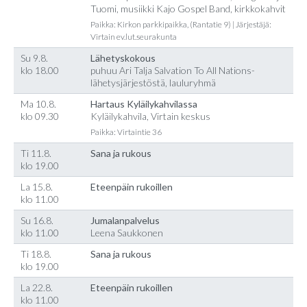
Tuomi, musiikki Kajo Gospel Band, kirkkokahvit
Paikka: Kirkon parkkipaikka, (Rantatie 9) | Järjestäjä:
Virtain ev.lut.seurakunta
Su 9.8.
Lähetyskokous
klo 18.00
puhuu Ari Talja Salvation To All Nations-
lähetysjärjestöstä, lauluryhmä
Ma 10.8.
Hartaus Kyläilykahvilassa
klo 09.30
Kyläilykahvila, Virtain keskus
Paikka: Virtaintie 36
Ti 11.8.
Sana ja rukous
klo 19.00
La 15.8.
Eteenpäin rukoillen
klo 11.00
Su 16.8.
Jumalanpalvelus
klo 11.00
Leena Saukkonen
Ti 18.8.
Sana ja rukous
klo 19.00
La 22.8.
Eteenpäin rukoillen
klo 11.00