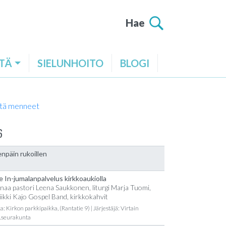
Hae
TÄ
SIELUNHOITO
BLOGI
tä menneet
6
npäin rukoillen
e In-jumalanpalvelus kirkkoaukiolla
naa pastori Leena Saukkonen, liturgi Marja Tuomi,
ikki Kajo Gospel Band, kirkkokahvit
a: Kirkon parkkipaikka, (Rantatie 9) | Järjestäjä: Virtain
t.seurakunta