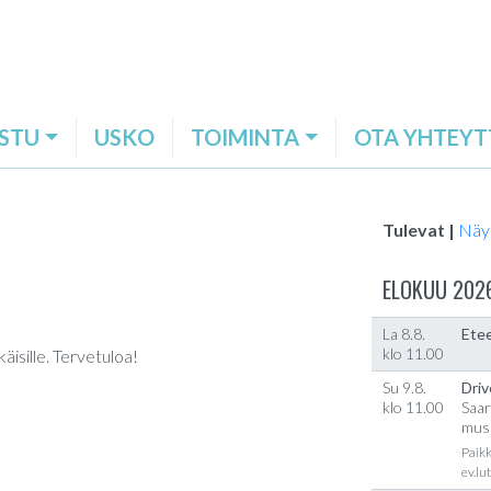
STU
USKO
TOIMINTA
OTA YHTEYT
Tulevat |
Näy
ELOKUU 202
La 8.8.
Etee
klo 11.00
äisille. Tervetuloa!
Su 9.8.
Driv
klo 11.00
Saar
musi
Paikk
ev.lu