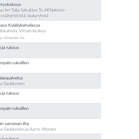
etyskokous
u Ari Talja Salvation To All Nations-
tysjärjestöstä, lauluryhmä
aus Kyläilykahvilassa
ilykahvila, Virtain keskus
a: Virtaintie 36
 ja rukous
npäin rukoillen
alanpalvelus
na Saukkonen
 ja rukous
npäin rukoillen
än sanoman ilta
na Saukkonen ja Aarre Ahonen
 ja rukous