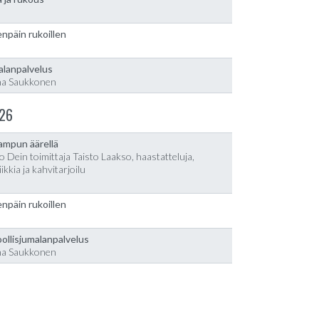
npäin rukoillen
alanpalvelus
na Saukkonen
26
lampun äärellä
o Dein toimittaja Taisto Laakso, haastatteluja,
ikkia ja kahvitarjoilu
npäin rukoillen
ollisjumalanpalvelus
na Saukkonen