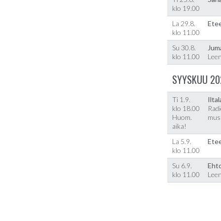
klo 19.00
La 29.8.
Etee
klo 11.00
Su 30.8.
Jum
klo 11.00
Lee
SYYSKUU 20
Ti 1.9.
Ilta
klo 18.00
Radi
Huom.
musi
aika!
La 5.9.
Etee
klo 11.00
Su 6.9.
Ehto
klo 11.00
Lee