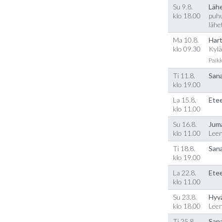
Su 9.8.
Läh
klo 18.00
puhu
lähe
Ma 10.8.
Hart
klo 09.30
Kylä
Paikk
Ti 11.8.
Sana
klo 19.00
La 15.8.
Etee
klo 11.00
Su 16.8.
Jum
klo 11.00
Lee
Ti 18.8.
Sana
klo 19.00
La 22.8.
Etee
klo 11.00
Su 23.8.
Hyv
klo 18.00
Lee
Ti 25.8.
Sana