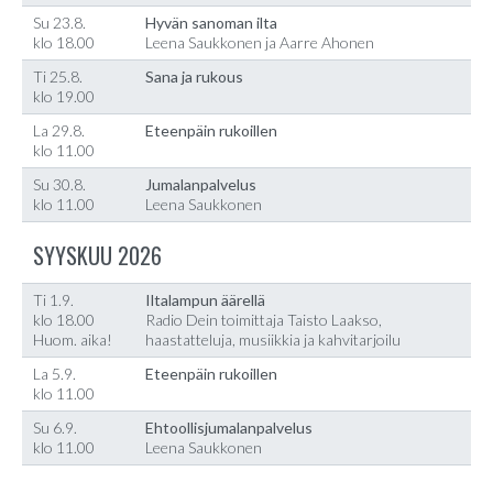
Su 23.8.
Hyvän sanoman ilta
klo 18.00
Leena Saukkonen ja Aarre Ahonen
Ti 25.8.
Sana ja rukous
klo 19.00
La 29.8.
Eteenpäin rukoillen
klo 11.00
Su 30.8.
Jumalanpalvelus
klo 11.00
Leena Saukkonen
SYYSKUU 2026
Ti 1.9.
Iltalampun äärellä
klo 18.00
Radio Dein toimittaja Taisto Laakso,
Huom. aika!
haastatteluja, musiikkia ja kahvitarjoilu
La 5.9.
Eteenpäin rukoillen
klo 11.00
Su 6.9.
Ehtoollisjumalanpalvelus
klo 11.00
Leena Saukkonen