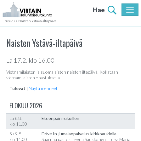
Hae
Etusivu
>
Naisten Ystävä-iltapäivä
Naisten Ystävä-iltapäivä
La 17.2. klo 16.00
Vietnamilaisten ja suomalaisten naisten iltapäivä. Kokataan
vietnamilaisten opastuksella.
Tulevat |
Näytä menneet
ELOKUU 2026
La 8.8.
Eteenpäin rukoillen
klo 11.00
Su 9.8.
Drive In-jumalanpalvelus kirkkoaukiolla
klo 11.00
Saarnaa pastori Leena Saukkonen, liturgi Marja