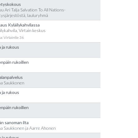
etyskokous
u Ari Talja Salvation To All Nations-
tysjärjestöstä, lauluryhmä
aus Kyläilykahvilassa
ilykahvila, Virtain keskus
a: Virtaintie 36
 ja rukous
npäin rukoillen
alanpalvelus
na Saukkonen
 ja rukous
npäin rukoillen
än sanoman ilta
na Saukkonen ja Aarre Ahonen
 ja rukous