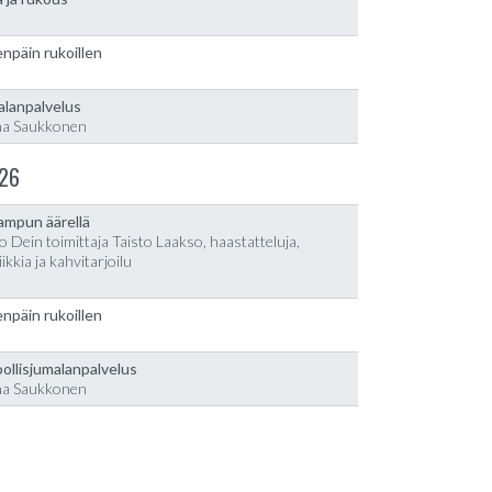
npäin rukoillen
alanpalvelus
na Saukkonen
26
lampun äärellä
o Dein toimittaja Taisto Laakso, haastatteluja,
ikkia ja kahvitarjoilu
npäin rukoillen
ollisjumalanpalvelus
na Saukkonen