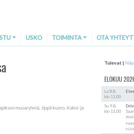
STU
USKO
TOIMINTA
OTA YHTEYT
sa
Tulevat |
Näy
ELOKUU 202
La 8.8.
Etee
klo 11.00
Su 9.8.
Driv
Vapiksen musaryhmä, Jippii-kuoro. Kahvi- ja
klo 11.00
Saar
musi
Paikk
ev.lu