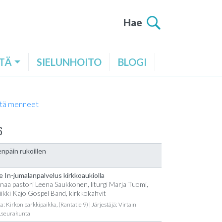
Hae
TÄ
SIELUNHOITO
BLOGI
tä menneet
6
npäin rukoillen
e In-jumalanpalvelus kirkkoaukiolla
naa pastori Leena Saukkonen, liturgi Marja Tuomi,
ikki Kajo Gospel Band, kirkkokahvit
a: Kirkon parkkipaikka, (Rantatie 9) | Järjestäjä: Virtain
t.seurakunta