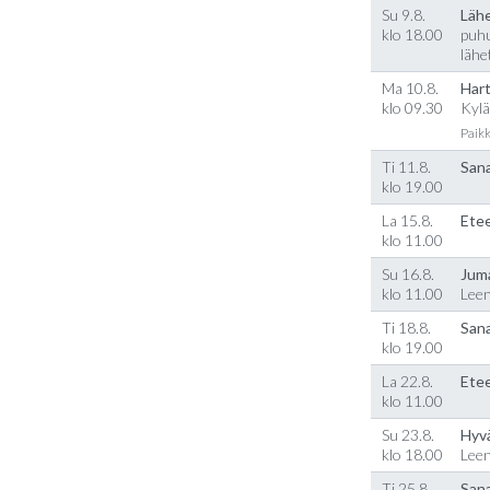
Su 9.8.
Läh
klo 18.00
puhu
lähe
Ma 10.8.
Hart
klo 09.30
Kylä
Paikk
Ti 11.8.
Sana
klo 19.00
La 15.8.
Etee
klo 11.00
Su 16.8.
Jum
klo 11.00
Lee
Ti 18.8.
Sana
klo 19.00
La 22.8.
Etee
klo 11.00
Su 23.8.
Hyv
klo 18.00
Lee
Ti 25.8.
Sana