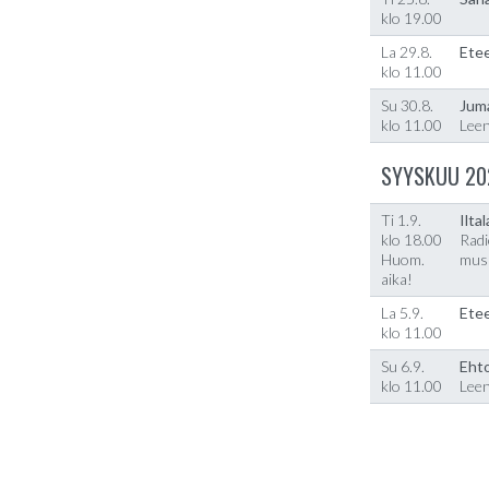
klo 19.00
La 29.8.
Etee
klo 11.00
Su 30.8.
Jum
klo 11.00
Lee
SYYSKUU 20
Ti 1.9.
Ilta
klo 18.00
Radi
Huom.
musi
aika!
La 5.9.
Etee
klo 11.00
Su 6.9.
Ehto
klo 11.00
Lee