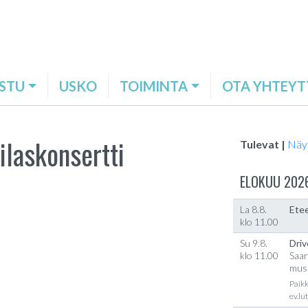
STU
USKO
TOIMINTA
OTA YHTEYT
ilaskonsertti
Tulevat |
Näy
ELOKUU 202
La 8.8.
Etee
klo 11.00
Su 9.8.
Driv
klo 11.00
Saar
musi
Paikk
ev.lu