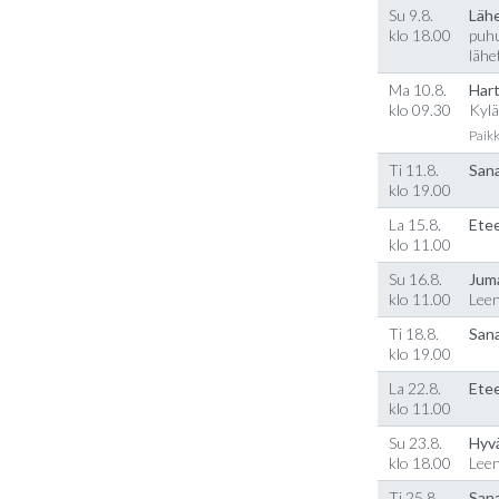
Su 9.8.
Läh
klo 18.00
puhu
lähe
Ma 10.8.
Hart
klo 09.30
Kylä
Paikk
Ti 11.8.
Sana
klo 19.00
La 15.8.
Etee
klo 11.00
Su 16.8.
Jum
klo 11.00
Lee
Ti 18.8.
Sana
klo 19.00
La 22.8.
Etee
klo 11.00
Su 23.8.
Hyv
klo 18.00
Lee
Ti 25.8.
Sana