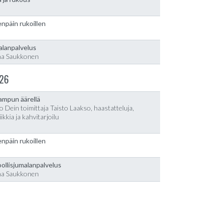
npäin rukoillen
alanpalvelus
na Saukkonen
26
lampun äärellä
o Dein toimittaja Taisto Laakso, haastatteluja,
ikkia ja kahvitarjoilu
npäin rukoillen
ollisjumalanpalvelus
na Saukkonen