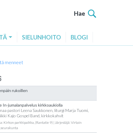
Hae
TÄ
SIELUNHOITO
BLOGI
tä menneet
6
npäin rukoillen
e In-jumalanpalvelus kirkkoaukiolla
naa pastori Leena Saukkonen, liturgi Marja Tuomi,
ikki Kajo Gospel Band, kirkkokahvit
a: Kirkon parkkipaikka, (Rantatie 9) | Järjestäjä: Virtain
t.seurakunta