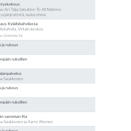
etyskokous
u Ari Talja Salvation To All Nations-
tysjärjestöstä, lauluryhmä
aus Kyläilykahvilassa
ilykahvila, Virtain keskus
a: Virtaintie 36
 ja rukous
npäin rukoillen
alanpalvelus
na Saukkonen
 ja rukous
npäin rukoillen
än sanoman ilta
na Saukkonen ja Aarre Ahonen
 ja rukous