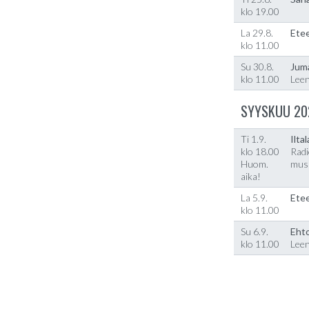
klo 19.00
La 29.8.
Etee
klo 11.00
Su 30.8.
Jum
klo 11.00
Lee
SYYSKUU 20
Ti 1.9.
Ilta
klo 18.00
Radi
Huom.
musi
aika!
La 5.9.
Etee
klo 11.00
Su 6.9.
Ehto
klo 11.00
Lee