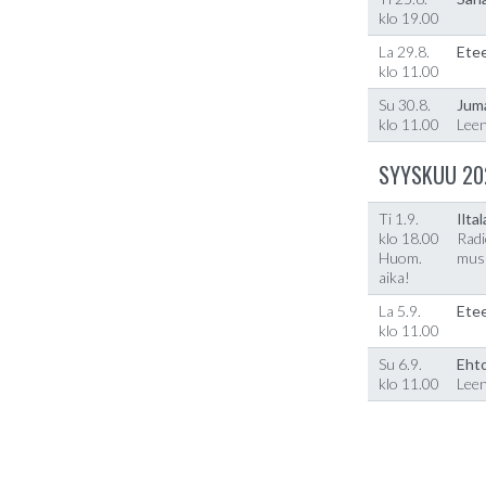
klo 19.00
La 29.8.
Etee
klo 11.00
Su 30.8.
Jum
klo 11.00
Lee
SYYSKUU 20
Ti 1.9.
Ilta
klo 18.00
Radi
Huom.
musi
aika!
La 5.9.
Etee
klo 11.00
Su 6.9.
Ehto
klo 11.00
Lee