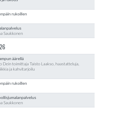
npäin rukoillen
alanpalvelus
na Saukkonen
26
lampun äärellä
o Dein toimittaja Taisto Laakso, haastatteluja,
ikkia ja kahvitarjoilu
npäin rukoillen
ollisjumalanpalvelus
na Saukkonen