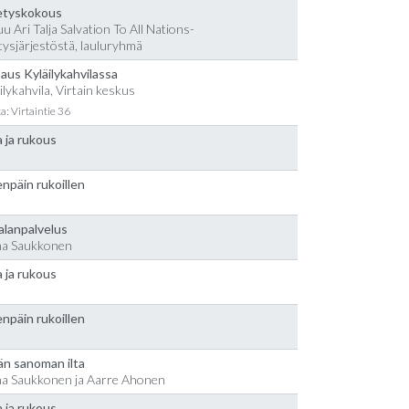
etyskokous
u Ari Talja Salvation To All Nations-
tysjärjestöstä, lauluryhmä
aus Kyläilykahvilassa
ilykahvila, Virtain keskus
a: Virtaintie 36
 ja rukous
npäin rukoillen
alanpalvelus
na Saukkonen
 ja rukous
npäin rukoillen
än sanoman ilta
na Saukkonen ja Aarre Ahonen
 ja rukous