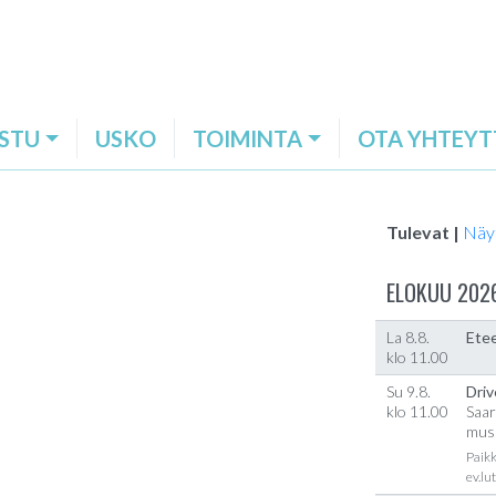
STU
USKO
TOIMINTA
OTA YHTEYT
Tulevat |
Näy
ELOKUU 202
La 8.8.
Etee
klo 11.00
Su 9.8.
Driv
klo 11.00
Saar
musi
Paikk
ev.lu