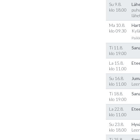
Su 9.8.
Läh
klo 18.00
puhu
lähe
Ma 10.8.
Hart
klo 09.30
Kylä
Paikk
Ti 11.8.
Sana
klo 19.00
La 15.8.
Etee
klo 11.00
Su 16.8.
Jum
klo 11.00
Lee
Ti 18.8.
Sana
klo 19.00
La 22.8.
Etee
klo 11.00
Su 23.8.
Hyv
klo 18.00
Lee
Ti 25.8.
Sana