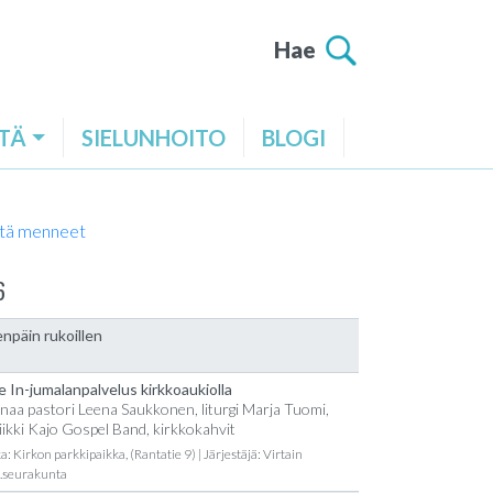
Hae
TÄ
SIELUNHOITO
BLOGI
tä menneet
6
npäin rukoillen
e In-jumalanpalvelus kirkkoaukiolla
naa pastori Leena Saukkonen, liturgi Marja Tuomi,
ikki Kajo Gospel Band, kirkkokahvit
a: Kirkon parkkipaikka, (Rantatie 9) | Järjestäjä: Virtain
t.seurakunta