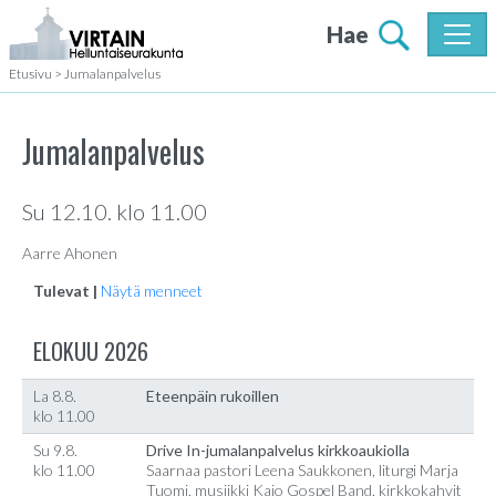
Hae
Etusivu
>
Jumalanpalvelus
Jumalanpalvelus
Su 12.10. klo 11.00
Aarre Ahonen
Tulevat |
Näytä menneet
ELOKUU 2026
La 8.8.
Eteenpäin rukoillen
klo 11.00
Su 9.8.
Drive In-jumalanpalvelus kirkkoaukiolla
klo 11.00
Saarnaa pastori Leena Saukkonen, liturgi Marja
Tuomi, musiikki Kajo Gospel Band, kirkkokahvit