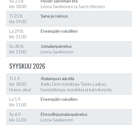
Su 23.8.
Hyvän sanoman ilta
klo 18.00
Leena Saukkonen ja Aarre Ahonen
Ti 25.8.
Sana ja rukous
klo 19.00
La 29.8.
Eteenpäin rukoillen
klo 11.00
Su 30.8.
Jumalanpalvelus
klo 11.00
Leena Saukkonen
SYYSKUU 2026
Ti 1.9.
Iltalampun äärellä
klo 18.00
Radio Dein toimittaja Taisto Laakso,
Huom. aika!
haastatteluja, musiikkia ja kahvitarjoilu
La 5.9.
Eteenpäin rukoillen
klo 11.00
Su 6.9.
Ehtoollisjumalanpalvelus
klo 11.00
Leena Saukkonen