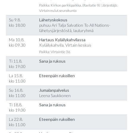
Paikka: Kirkon parkkipaikka, (Rantatie 9) | Järjestäjä:
Virtain ev.lut.seurakunta
Su 9.8.
Lähetyskokous
klo 18.00
puhuu Ari Talja Salvation To All Nations-
lähetysjärjestöstä, lauluryhmä
Ma 10.8.
Hartaus Kyläilykahvilassa
klo 09.30
Kyläilykahvila, Virtain keskus
Paikka: Virtaintie 36
Ti 11.8.
Sana ja rukous
klo 19.00
La 15.8.
Eteenpäin rukoillen
klo 11.00
Su 16.8.
Jumalanpalvelus
klo 11.00
Leena Saukkonen
Ti 18.8.
Sana ja rukous
klo 19.00
La 22.8.
Eteenpäin rukoillen
klo 11.00