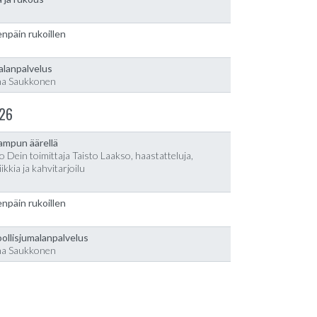
npäin rukoillen
alanpalvelus
na Saukkonen
26
lampun äärellä
o Dein toimittaja Taisto Laakso, haastatteluja,
ikkia ja kahvitarjoilu
npäin rukoillen
ollisjumalanpalvelus
na Saukkonen