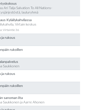
etyskokous
u Ari Talja Salvation To All Nations-
tysjärjestöstä, lauluryhmä
aus Kyläilykahvilassa
ilykahvila, Virtain keskus
a: Virtaintie 36
 ja rukous
npäin rukoillen
alanpalvelus
na Saukkonen
 ja rukous
npäin rukoillen
än sanoman ilta
na Saukkonen ja Aarre Ahonen
 ja rukous