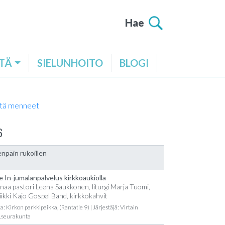
Hae
TÄ
SIELUNHOITO
BLOGI
tä menneet
6
npäin rukoillen
e In-jumalanpalvelus kirkkoaukiolla
naa pastori Leena Saukkonen, liturgi Marja Tuomi,
ikki Kajo Gospel Band, kirkkokahvit
a: Kirkon parkkipaikka, (Rantatie 9) | Järjestäjä: Virtain
t.seurakunta