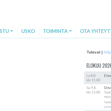
STU
USKO
TOIMINTA
OTA YHTEYT
Tulevat |
Näy
ELOKUU 202
La 8.8.
Etee
klo 11.00
Su 9.8.
Driv
klo 11.00
Saar
musi
Paikk
ev.lu