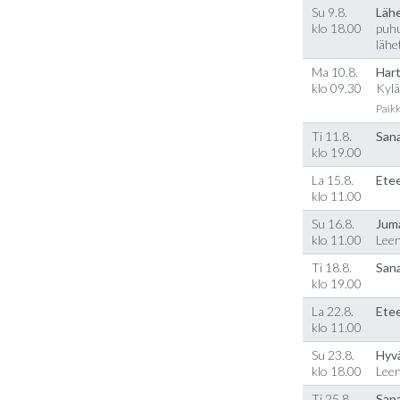
Su 9.8.
Läh
klo 18.00
puhu
lähe
Ma 10.8.
Hart
klo 09.30
Kylä
Paikk
Ti 11.8.
Sana
klo 19.00
La 15.8.
Etee
klo 11.00
Su 16.8.
Jum
klo 11.00
Lee
Ti 18.8.
Sana
klo 19.00
La 22.8.
Etee
klo 11.00
Su 23.8.
Hyv
klo 18.00
Lee
Ti 25.8.
Sana