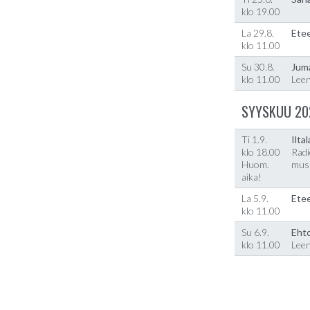
klo 19.00
La 29.8.
Etee
klo 11.00
Su 30.8.
Jum
klo 11.00
Lee
SYYSKUU 20
Ti 1.9.
Ilta
klo 18.00
Radi
Huom.
musi
aika!
La 5.9.
Etee
klo 11.00
Su 6.9.
Ehto
klo 11.00
Lee