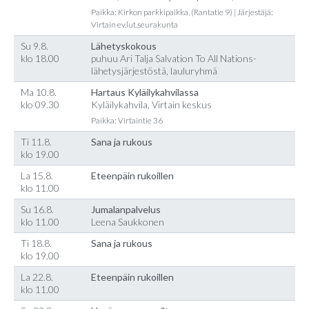
Paikka: Kirkon parkkipaikka, (Rantatie 9) | Järjestäjä:
Virtain ev.lut.seurakunta
Su 9.8.
Lähetyskokous
klo 18.00
puhuu Ari Talja Salvation To All Nations-
lähetysjärjestöstä, lauluryhmä
Ma 10.8.
Hartaus Kyläilykahvilassa
klo 09.30
Kyläilykahvila, Virtain keskus
Paikka: Virtaintie 36
Ti 11.8.
Sana ja rukous
klo 19.00
La 15.8.
Eteenpäin rukoillen
klo 11.00
Su 16.8.
Jumalanpalvelus
klo 11.00
Leena Saukkonen
Ti 18.8.
Sana ja rukous
klo 19.00
La 22.8.
Eteenpäin rukoillen
klo 11.00