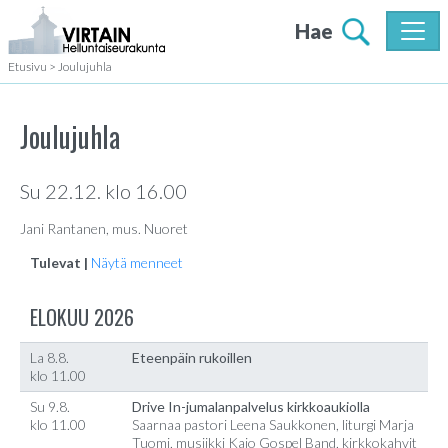
Hae
Etusivu
>
Joulujuhla
Joulujuhla
Su 22.12. klo 16.00
Jani Rantanen, mus. Nuoret
Tulevat |
Näytä menneet
ELOKUU 2026
La 8.8.
Eteenpäin rukoillen
klo 11.00
Su 9.8.
Drive In-jumalanpalvelus kirkkoaukiolla
klo 11.00
Saarnaa pastori Leena Saukkonen, liturgi Marja
Tuomi, musiikki Kajo Gospel Band, kirkkokahvit