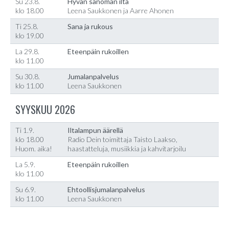
Su 23.8.
Hyvän sanoman ilta
klo 18.00
Leena Saukkonen ja Aarre Ahonen
Ti 25.8.
Sana ja rukous
klo 19.00
La 29.8.
Eteenpäin rukoillen
klo 11.00
Su 30.8.
Jumalanpalvelus
klo 11.00
Leena Saukkonen
SYYSKUU 2026
Ti 1.9.
Iltalampun äärellä
klo 18.00
Radio Dein toimittaja Taisto Laakso,
Huom. aika!
haastatteluja, musiikkia ja kahvitarjoilu
La 5.9.
Eteenpäin rukoillen
klo 11.00
Su 6.9.
Ehtoollisjumalanpalvelus
klo 11.00
Leena Saukkonen