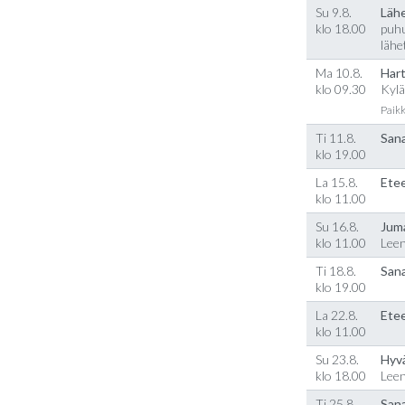
Su 9.8.
Läh
klo 18.00
puhu
lähe
Ma 10.8.
Hart
klo 09.30
Kylä
Paikk
Ti 11.8.
Sana
klo 19.00
La 15.8.
Etee
klo 11.00
Su 16.8.
Jum
klo 11.00
Lee
Ti 18.8.
Sana
klo 19.00
La 22.8.
Etee
klo 11.00
Su 23.8.
Hyv
klo 18.00
Lee
Ti 25.8.
Sana