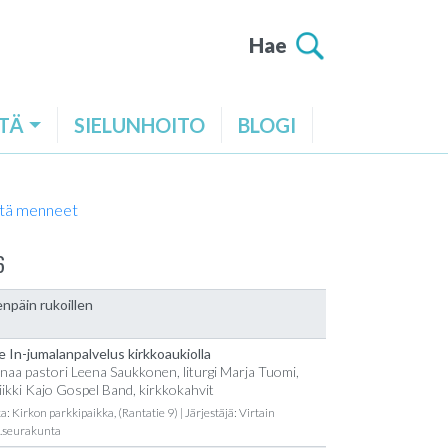
Hae
TÄ
SIELUNHOITO
BLOGI
tä menneet
6
npäin rukoillen
e In-jumalanpalvelus kirkkoaukiolla
naa pastori Leena Saukkonen, liturgi Marja Tuomi,
ikki Kajo Gospel Band, kirkkokahvit
a: Kirkon parkkipaikka, (Rantatie 9) | Järjestäjä: Virtain
t.seurakunta