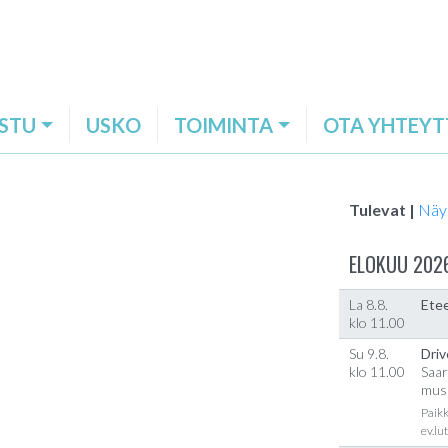
STU
USKO
TOIMINTA
OTA YHTEYT
Tulevat |
Näy
ELOKUU 202
La 8.8.
Etee
klo 11.00
Su 9.8.
Driv
klo 11.00
Saar
musi
Paikk
ev.lu