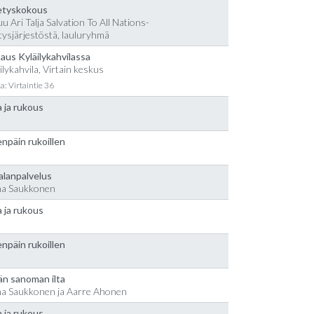
etyskokous
u Ari Talja Salvation To All Nations-
tysjärjestöstä, lauluryhmä
aus Kyläilykahvilassa
ilykahvila, Virtain keskus
a: Virtaintie 36
 ja rukous
npäin rukoillen
alanpalvelus
na Saukkonen
 ja rukous
npäin rukoillen
än sanoman ilta
na Saukkonen ja Aarre Ahonen
 ja rukous