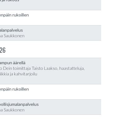
npäin rukoillen
alanpalvelus
na Saukkonen
26
lampun äärellä
o Dein toimittaja Taisto Laakso, haastatteluja,
ikkia ja kahvitarjoilu
npäin rukoillen
ollisjumalanpalvelus
na Saukkonen