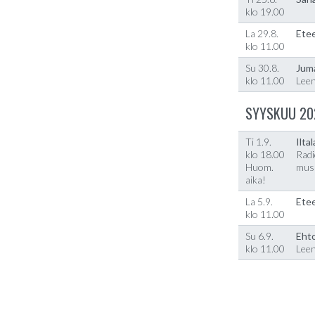
klo 19.00
La 29.8.
Etee
klo 11.00
Su 30.8.
Jum
klo 11.00
Lee
SYYSKUU 20
Ti 1.9.
Ilta
klo 18.00
Radi
Huom.
musi
aika!
La 5.9.
Etee
klo 11.00
Su 6.9.
Ehto
klo 11.00
Lee