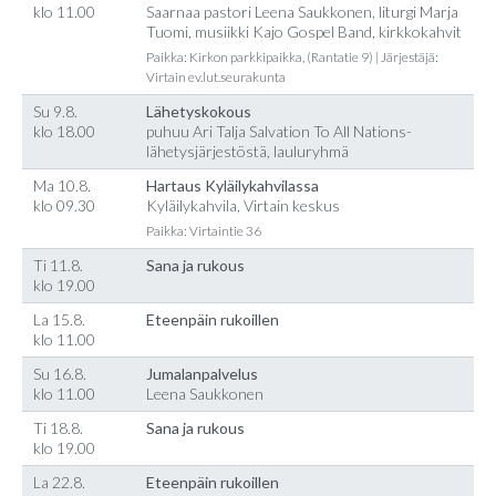
klo 11.00
Saarnaa pastori Leena Saukkonen, liturgi Marja
Tuomi, musiikki Kajo Gospel Band, kirkkokahvit
Paikka: Kirkon parkkipaikka, (Rantatie 9) | Järjestäjä:
Virtain ev.lut.seurakunta
Su 9.8.
Lähetyskokous
klo 18.00
puhuu Ari Talja Salvation To All Nations-
lähetysjärjestöstä, lauluryhmä
Ma 10.8.
Hartaus Kyläilykahvilassa
klo 09.30
Kyläilykahvila, Virtain keskus
Paikka: Virtaintie 36
Ti 11.8.
Sana ja rukous
klo 19.00
La 15.8.
Eteenpäin rukoillen
klo 11.00
Su 16.8.
Jumalanpalvelus
klo 11.00
Leena Saukkonen
Ti 18.8.
Sana ja rukous
klo 19.00
La 22.8.
Eteenpäin rukoillen