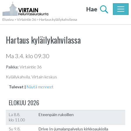
Hae
Etusivu
>
Virtaintie 36
>
Hartaus kyläilykahvilassa
Hartaus kyläilykahvilassa
Ma 3.4. klo 09.30
Paikka:
Virtaintie 36
Kyläilykahvila, Virtain keskus
Tulevat |
Näytä menneet
ELOKUU 2026
La 8.8.
Eteenpäin rukoillen
klo 11.00
Su 9.8.
Drive In-jumalanpalvelus kirkkoaukiolla