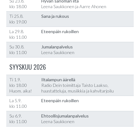
Su 23.8.
Hyvän sanoman ilta
klo 18.00
Leena Saukkonen ja Aarre Ahonen
Ti 25.8.
Sana ja rukous
klo 19.00
La 29.8.
Eteenpäin rukoillen
klo 11.00
Su 30.8.
Jumalanpalvelus
klo 11.00
Leena Saukkonen
SYYSKUU 2026
Ti 1.9.
Iltalampun äärellä
klo 18.00
Radio Dein toimittaja Taisto Laakso,
Huom. aika!
haastatteluja, musiikkia ja kahvitarjoilu
La 5.9.
Eteenpäin rukoillen
klo 11.00
Su 6.9.
Ehtoollisjumalanpalvelus
klo 11.00
Leena Saukkonen