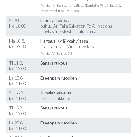
Paikka: Kirkon parkkipaikka, (Rantatie 9) | Järjestäjä:
Virtain ev.lut.seurakunta
Su 9.8.
Lähetyskokous
klo 18.00
puhuu Ari Talja Salvation To All Nations-
lähetysjärjestöstä, lauluryhmä
Ma 10.8.
Hartaus Kyläilykahvilassa
klo 09.30
Kyläilykahvila, Virtain keskus
Paikka: Virtaintie 36
Ti 11.8.
Sana ja rukous
klo 19.00
La 15.8.
Eteenpäin rukoillen
klo 11.00
Su 16.8.
Jumalanpalvelus
klo 11.00
Leena Saukkonen
Ti 18.8.
Sana ja rukous
klo 19.00
La 22.8.
Eteenpäin rukoillen
klo 11.00