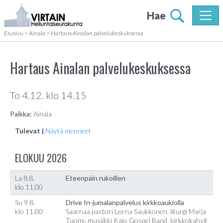
Hae
Etusivu
>
Ainala
>
Hartaus Ainalan palvelukeskuksessa
Hartaus Ainalan palvelukeskuksessa
To 4.12. klo 14.15
Paikka:
Ainala
Tulevat |
Näytä menneet
ELOKUU 2026
La 8.8.
Eteenpäin rukoillen
klo 11.00
Su 9.8.
Drive In-jumalanpalvelus kirkkoaukiolla
klo 11.00
Saarnaa pastori Leena Saukkonen, liturgi Marja
Tuomi, musiikki Kajo Gospel Band, kirkkokahvit