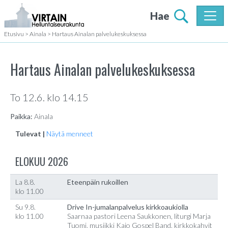
Hae
Etusivu
>
Ainala
>
Hartaus Ainalan palvelukeskuksessa
Hartaus Ainalan palvelukeskuksessa
To 12.6. klo 14.15
Paikka:
Ainala
Tulevat |
Näytä menneet
ELOKUU 2026
La 8.8.
Eteenpäin rukoillen
klo 11.00
Su 9.8.
Drive In-jumalanpalvelus kirkkoaukiolla
klo 11.00
Saarnaa pastori Leena Saukkonen, liturgi Marja
Tuomi, musiikki Kajo Gospel Band, kirkkokahvit