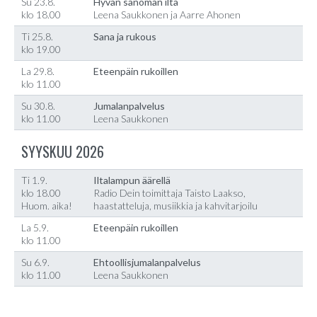
Su 23.8.
Hyvän sanoman ilta
klo 18.00
Leena Saukkonen ja Aarre Ahonen
Ti 25.8.
Sana ja rukous
klo 19.00
La 29.8.
Eteenpäin rukoillen
klo 11.00
Su 30.8.
Jumalanpalvelus
klo 11.00
Leena Saukkonen
SYYSKUU 2026
Ti 1.9.
Iltalampun äärellä
klo 18.00
Radio Dein toimittaja Taisto Laakso,
Huom. aika!
haastatteluja, musiikkia ja kahvitarjoilu
La 5.9.
Eteenpäin rukoillen
klo 11.00
Su 6.9.
Ehtoollisjumalanpalvelus
klo 11.00
Leena Saukkonen