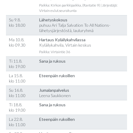
Paikka: Kirkon parkkipaikka, (Rantatie 9) | Järjestäjä:
Virtain ev.lut.seurakunta
Su 9.8.
Lähetyskokous
klo 18.00
puhuu Ari Talja Salvation To All Nations-
lähetysjärjestöstä, lauluryhmä
Ma 10.8.
Hartaus Kyläilykahvilassa
klo 09.30
Kyläilykahvila, Virtain keskus
Paikka: Virtaintie 36
Ti 11.8.
Sana ja rukous
klo 19.00
La 15.8.
Eteenpäin rukoillen
klo 11.00
Su 16.8.
Jumalanpalvelus
klo 11.00
Leena Saukkonen
Ti 18.8.
Sana ja rukous
klo 19.00
La 22.8.
Eteenpäin rukoillen
klo 11.00