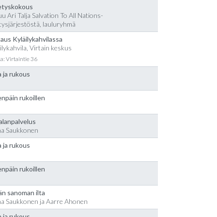
etyskokous
u Ari Talja Salvation To All Nations-
tysjärjestöstä, lauluryhmä
aus Kyläilykahvilassa
ilykahvila, Virtain keskus
a: Virtaintie 36
 ja rukous
npäin rukoillen
alanpalvelus
na Saukkonen
 ja rukous
npäin rukoillen
än sanoman ilta
na Saukkonen ja Aarre Ahonen
 ja rukous