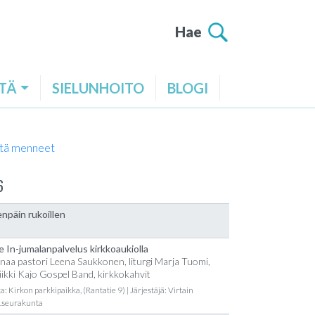
Hae
TÄ
SIELUNHOITO
BLOGI
tä menneet
6
npäin rukoillen
e In-jumalanpalvelus kirkkoaukiolla
naa pastori Leena Saukkonen, liturgi Marja Tuomi,
ikki Kajo Gospel Band, kirkkokahvit
a: Kirkon parkkipaikka, (Rantatie 9) | Järjestäjä: Virtain
t.seurakunta