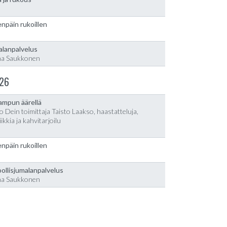
npäin rukoillen
alanpalvelus
na Saukkonen
26
lampun äärellä
o Dein toimittaja Taisto Laakso, haastatteluja,
ikkia ja kahvitarjoilu
npäin rukoillen
ollisjumalanpalvelus
na Saukkonen