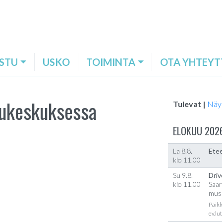
STU
USKO
TOIMINTA
OTA YHTEYT
lukeskuksessa
Tulevat |
Näy
ELOKUU 202
La 8.8.
Etee
klo 11.00
Su 9.8.
Driv
klo 11.00
Saar
musi
Paikk
ev.lu