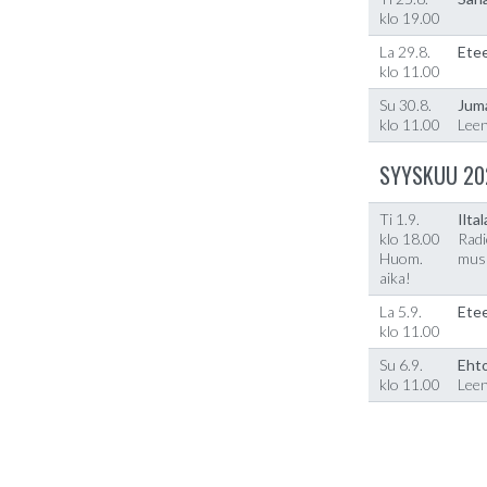
klo 19.00
La 29.8.
Etee
klo 11.00
Su 30.8.
Jum
klo 11.00
Lee
SYYSKUU 20
Ti 1.9.
Ilta
klo 18.00
Radi
Huom.
musi
aika!
La 5.9.
Etee
klo 11.00
Su 6.9.
Ehto
klo 11.00
Lee