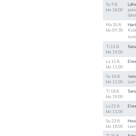
Su 9.8.
Läh
klo 18.00
puhu
lähe
Ma 10.8.
Hart
klo 09.30
Kylä
Paikk
Ti 11.8.
Sana
klo 19.00
La 15.8.
Etee
klo 11.00
Su 16.8.
Jum
klo 11.00
Lee
Ti 18.8.
Sana
klo 19.00
La 22.8.
Etee
klo 11.00
Su 23.8.
Hyv
klo 18.00
Lee
Ti 25.8.
Sana