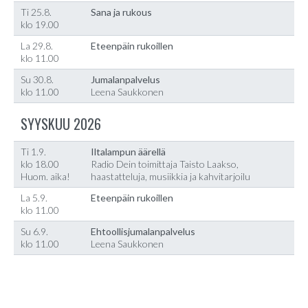
Ti 25.8.
Sana ja rukous
klo 19.00
La 29.8.
Eteenpäin rukoillen
klo 11.00
Su 30.8.
Jumalanpalvelus
klo 11.00
Leena Saukkonen
SYYSKUU 2026
Ti 1.9.
Iltalampun äärellä
klo 18.00
Radio Dein toimittaja Taisto Laakso,
Huom. aika!
haastatteluja, musiikkia ja kahvitarjoilu
La 5.9.
Eteenpäin rukoillen
klo 11.00
Su 6.9.
Ehtoollisjumalanpalvelus
klo 11.00
Leena Saukkonen