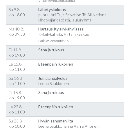
Virtain ev.lut.seurakunta
Su 9.8.
Lähetyskokous
klo 18.00
puhuu Ari Talja Salvation To All Nations-
lähetysjärjestöstä, lauluryhmä
Ma 10.8.
Hartaus Kyläilykahvilassa
klo 09.30
Kyläilykahvila, Virtain keskus
Paikka: Virtaintie 36
Ti 11.8.
Sana ja rukous
klo 19.00
La 15.8.
Eteenpäin rukoillen
klo 11.00
Su 16.8.
Jumalanpalvelus
klo 11.00
Leena Saukkonen
Ti 18.8.
Sana ja rukous
klo 19.00
La 22.8.
Eteenpäin rukoillen
klo 11.00
Su 23.8.
Hyvän sanoman ilta
klo 18.00
Leena Saukkonen ja Aarre Ahonen