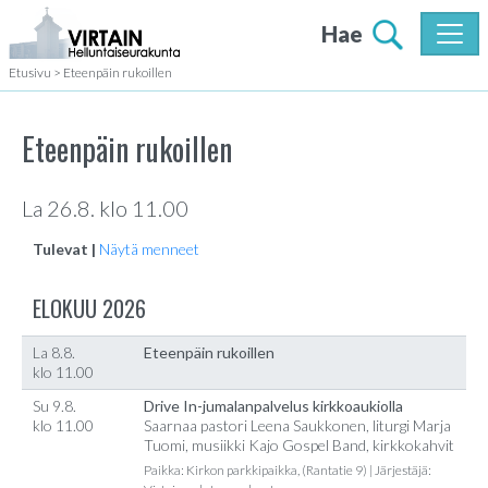
Hae
Etusivu
>
Eteenpäin rukoillen
Eteenpäin rukoillen
La 26.8. klo 11.00
Tulevat |
Näytä menneet
ELOKUU 2026
La 8.8.
Eteenpäin rukoillen
klo 11.00
Su 9.8.
Drive In-jumalanpalvelus kirkkoaukiolla
klo 11.00
Saarnaa pastori Leena Saukkonen, liturgi Marja
Tuomi, musiikki Kajo Gospel Band, kirkkokahvit
Paikka: Kirkon parkkipaikka, (Rantatie 9) | Järjestäjä: