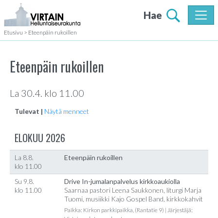
Hae
Etusivu
>
Eteenpäin rukoillen
Eteenpäin rukoillen
La 30.4. klo 11.00
Tulevat |
Näytä menneet
ELOKUU 2026
La 8.8.
Eteenpäin rukoillen
klo 11.00
Su 9.8.
Drive In-jumalanpalvelus kirkkoaukiolla
klo 11.00
Saarnaa pastori Leena Saukkonen, liturgi Marja
Tuomi, musiikki Kajo Gospel Band, kirkkokahvit
Paikka: Kirkon parkkipaikka, (Rantatie 9) | Järjestäjä: