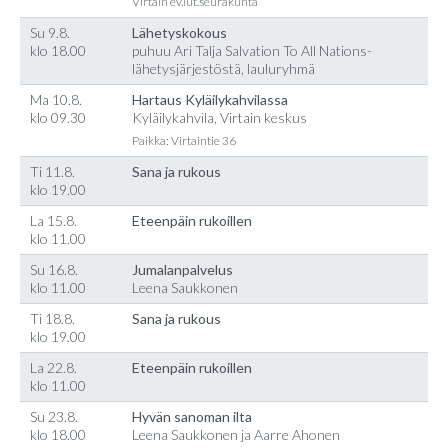
Virtain ev.lut.seurakunta
Su 9.8.
Lähetyskokous
klo 18.00
puhuu Ari Talja Salvation To All Nations-
lähetysjärjestöstä, lauluryhmä
Ma 10.8.
Hartaus Kyläilykahvilassa
klo 09.30
Kyläilykahvila, Virtain keskus
Paikka: Virtaintie 36
Ti 11.8.
Sana ja rukous
klo 19.00
La 15.8.
Eteenpäin rukoillen
klo 11.00
Su 16.8.
Jumalanpalvelus
klo 11.00
Leena Saukkonen
Ti 18.8.
Sana ja rukous
klo 19.00
La 22.8.
Eteenpäin rukoillen
klo 11.00
Su 23.8.
Hyvän sanoman ilta
klo 18.00
Leena Saukkonen ja Aarre Ahonen