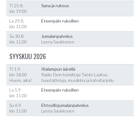
Ti 25.8.
Sana ja rukous
klo 19.00
La 29.8.
Eteenpäin rukoillen
klo 11.00
Su 30.8.
Jumalanpalvelus
klo 11.00
Leena Saukkonen
SYYSKUU 2026
Ti 1.9.
Iltalampun äärellä
klo 18.00
Radio Dein toimittaja Taisto Laakso,
Huom. aika!
haastatteluja, musiikkia ja kahvitarjoilu
La 5.9.
Eteenpäin rukoillen
klo 11.00
Su 6.9.
Ehtoollisjumalanpalvelus
klo 11.00
Leena Saukkonen