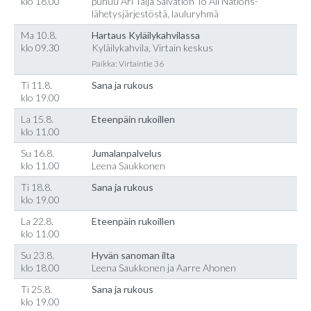
klo 18.00
puhuu Ari Talja Salvation To All Nations-
lähetysjärjestöstä, lauluryhmä
Ma 10.8.
Hartaus Kyläilykahvilassa
klo 09.30
Kyläilykahvila, Virtain keskus
Paikka: Virtaintie 36
Ti 11.8.
Sana ja rukous
klo 19.00
La 15.8.
Eteenpäin rukoillen
klo 11.00
Su 16.8.
Jumalanpalvelus
klo 11.00
Leena Saukkonen
Ti 18.8.
Sana ja rukous
klo 19.00
La 22.8.
Eteenpäin rukoillen
klo 11.00
Su 23.8.
Hyvän sanoman ilta
klo 18.00
Leena Saukkonen ja Aarre Ahonen
Ti 25.8.
Sana ja rukous
klo 19.00