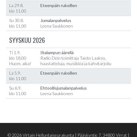
La 29.8.
Eteenpäin rukoillen
klo 11.00
Su 30.8.
Jumalanpalvelus
klo 11.00
Leena Saukkonen
SYYSKUU 2026
Ti 1.9.
Iltalampun äärellä
klo 18.00
Radio Dein toimittaja Taisto Laakso,
Huom. aika!
haastatteluja, musiikkia ja kahvitarjoilu
La 5.9.
Eteenpäin rukoillen
klo 11.00
Su 6.9.
Ehtoollisjumalanpalvelus
klo 11.00
Leena Saukkonen
© 2026 Virtain Helluntaiseurakunta |
Pääskyntie 7, 34800 Virrat
|