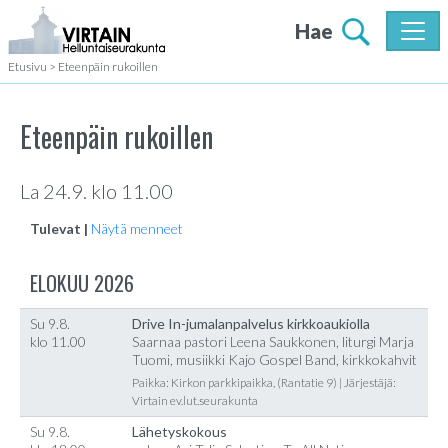
Hae
Etusivu
>
Eteenpäin rukoillen
Eteenpäin rukoillen
La 24.9. klo 11.00
Tulevat |
Näytä menneet
ELOKUU 2026
Su 9.8.
Drive In-jumalanpalvelus kirkkoaukiolla
klo 11.00
Saarnaa pastori Leena Saukkonen, liturgi Marja
Tuomi, musiikki Kajo Gospel Band, kirkkokahvit
Paikka: Kirkon parkkipaikka, (Rantatie 9) | Järjestäjä:
Virtain ev.lut.seurakunta
Su 9.8.
Lähetyskokous