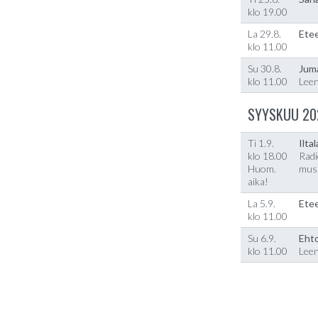
klo 19.00
La 29.8.
Etee
klo 11.00
Su 30.8.
Jum
klo 11.00
Lee
SYYSKUU 20
Ti 1.9.
Ilta
klo 18.00
Radi
Huom.
musi
aika!
La 5.9.
Etee
klo 11.00
Su 6.9.
Ehto
klo 11.00
Lee