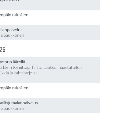
npäin rukoillen
alanpalvelus
na Saukkonen
26
lampun äärellä
o Dein toimittaja Taisto Laakso, haastatteluja,
ikkia ja kahvitarjoilu
npäin rukoillen
ollisjumalanpalvelus
na Saukkonen