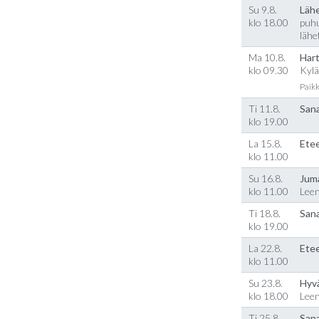
Su 9.8.
Läh
klo 18.00
puhu
lähe
Ma 10.8.
Hart
klo 09.30
Kylä
Paikk
Ti 11.8.
Sana
klo 19.00
La 15.8.
Etee
klo 11.00
Su 16.8.
Jum
klo 11.00
Lee
Ti 18.8.
Sana
klo 19.00
La 22.8.
Etee
klo 11.00
Su 23.8.
Hyv
klo 18.00
Lee
Ti 25.8.
Sana