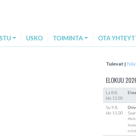
STU
USKO
TOIMINTA
OTA YHTEYT
Tulevat |
Näy
ELOKUU 202
La 8.8.
Etee
klo 11.00
Su 9.8.
Driv
klo 11.00
Saar
musi
Paikk
ev.lu