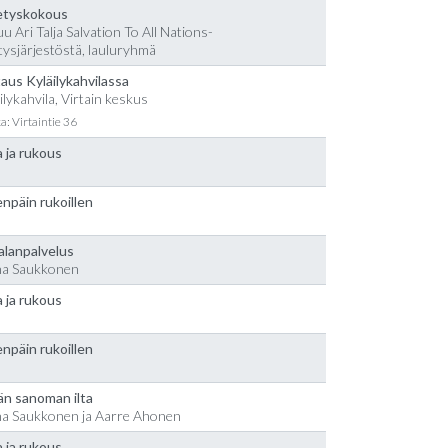
etyskokous
u Ari Talja Salvation To All Nations-
tysjärjestöstä, lauluryhmä
aus Kyläilykahvilassa
ilykahvila, Virtain keskus
a: Virtaintie 36
 ja rukous
npäin rukoillen
alanpalvelus
na Saukkonen
 ja rukous
npäin rukoillen
än sanoman ilta
na Saukkonen ja Aarre Ahonen
 ja rukous