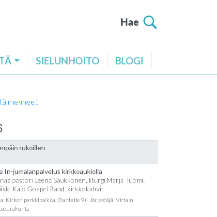
Hae
TÄ
SIELUNHOITO
BLOGI
tä menneet
6
npäin rukoillen
e In-jumalanpalvelus kirkkoaukiolla
naa pastori Leena Saukkonen, liturgi Marja Tuomi,
ikki Kajo Gospel Band, kirkkokahvit
a: Kirkon parkkipaikka, (Rantatie 9) | Järjestäjä: Virtain
t.seurakunta