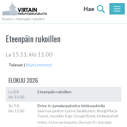
Hae
Etusivu
>
Eteenpäin rukoillen
Eteenpäin rukoillen
La 15.11. klo 11.00
Tulevat |
Näytä menneet
ELOKUU 2026
La 8.8.
Eteenpäin rukoillen
klo 11.00
Su 9.8.
Drive In-jumalanpalvelus kirkkoaukiolla
klo 11.00
Saarnaa pastori Leena Saukkonen, liturgi Marja
Tuomi, musiikki Kajo Gospel Band, kirkkokahvit
Paikka: Kirkon parkkipaikka, (Rantatie 9) | Järjestäjä: