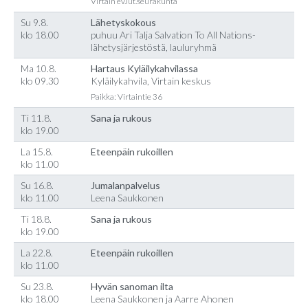
Virtain ev.lut.seurakunta
Su 9.8.
Lähetyskokous
klo 18.00
puhuu Ari Talja Salvation To All Nations-
lähetysjärjestöstä, lauluryhmä
Ma 10.8.
Hartaus Kyläilykahvilassa
klo 09.30
Kyläilykahvila, Virtain keskus
Paikka: Virtaintie 36
Ti 11.8.
Sana ja rukous
klo 19.00
La 15.8.
Eteenpäin rukoillen
klo 11.00
Su 16.8.
Jumalanpalvelus
klo 11.00
Leena Saukkonen
Ti 18.8.
Sana ja rukous
klo 19.00
La 22.8.
Eteenpäin rukoillen
klo 11.00
Su 23.8.
Hyvän sanoman ilta
klo 18.00
Leena Saukkonen ja Aarre Ahonen