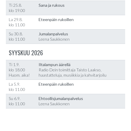
Ti 25.8.
Sana ja rukous
klo 19.00
La 29.8.
Eteenpäin rukoillen
klo 11.00
Su 30.8.
Jumalanpalvelus
klo 11.00
Leena Saukkonen
SYYSKUU 2026
Ti 1.9.
Iltalampun äärellä
klo 18.00
Radio Dein toimittaja Taisto Laakso,
Huom. aika!
haastatteluja, musiikkia ja kahvitarjoilu
La 5.9.
Eteenpäin rukoillen
klo 11.00
Su 6.9.
Ehtoollisjumalanpalvelus
klo 11.00
Leena Saukkonen