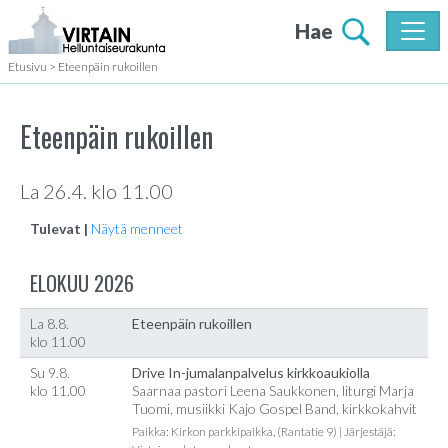
Hae
Etusivu
>
Eteenpäin rukoillen
Eteenpäin rukoillen
La 26.4. klo 11.00
Tulevat |
Näytä menneet
ELOKUU 2026
La 8.8.
Eteenpäin rukoillen
klo 11.00
Su 9.8.
Drive In-jumalanpalvelus kirkkoaukiolla
klo 11.00
Saarnaa pastori Leena Saukkonen, liturgi Marja
Tuomi, musiikki Kajo Gospel Band, kirkkokahvit
Paikka: Kirkon parkkipaikka, (Rantatie 9) | Järjestäjä: