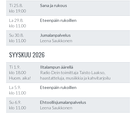
Ti 25.8.
Sana ja rukous
klo 19.00
La 29.8.
Eteenpäin rukoillen
klo 11.00
Su 30.8.
Jumalanpalvelus
klo 11.00
Leena Saukkonen
SYYSKUU 2026
Ti 1.9.
Iltalampun äärellä
klo 18.00
Radio Dein toimittaja Taisto Laakso,
Huom. aika!
haastatteluja, musiikkia ja kahvitarjoilu
La 5.9.
Eteenpäin rukoillen
klo 11.00
Su 6.9.
Ehtoollisjumalanpalvelus
klo 11.00
Leena Saukkonen