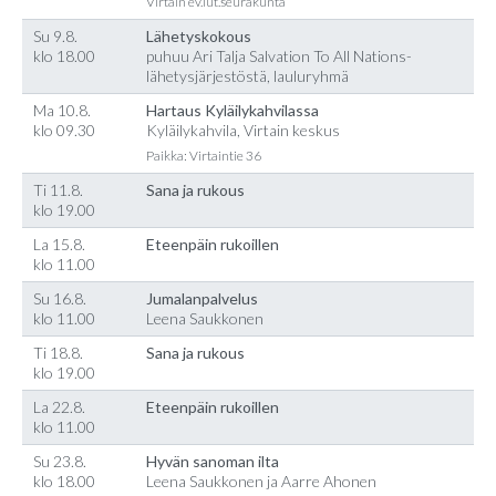
Virtain ev.lut.seurakunta
Su 9.8.
Lähetyskokous
klo 18.00
puhuu Ari Talja Salvation To All Nations-
lähetysjärjestöstä, lauluryhmä
Ma 10.8.
Hartaus Kyläilykahvilassa
klo 09.30
Kyläilykahvila, Virtain keskus
Paikka: Virtaintie 36
Ti 11.8.
Sana ja rukous
klo 19.00
La 15.8.
Eteenpäin rukoillen
klo 11.00
Su 16.8.
Jumalanpalvelus
klo 11.00
Leena Saukkonen
Ti 18.8.
Sana ja rukous
klo 19.00
La 22.8.
Eteenpäin rukoillen
klo 11.00
Su 23.8.
Hyvän sanoman ilta
klo 18.00
Leena Saukkonen ja Aarre Ahonen