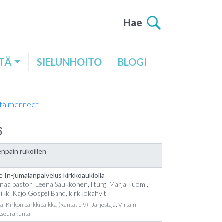
Hae
TÄ
SIELUNHOITO
BLOGI
tä menneet
6
npäin rukoillen
e In-jumalanpalvelus kirkkoaukiolla
naa pastori Leena Saukkonen, liturgi Marja Tuomi,
ikki Kajo Gospel Band, kirkkokahvit
a: Kirkon parkkipaikka, (Rantatie 9) | Järjestäjä: Virtain
t.seurakunta