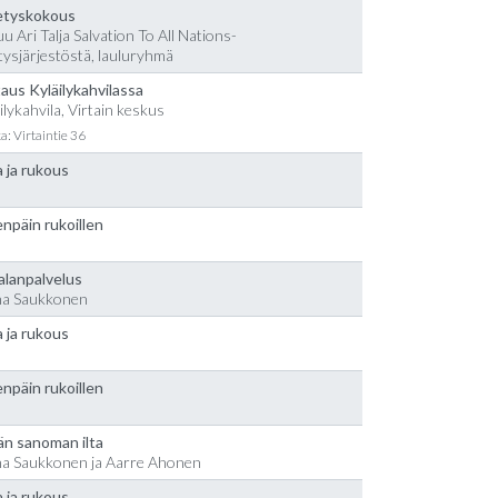
etyskokous
u Ari Talja Salvation To All Nations-
tysjärjestöstä, lauluryhmä
aus Kyläilykahvilassa
ilykahvila, Virtain keskus
a: Virtaintie 36
 ja rukous
npäin rukoillen
alanpalvelus
na Saukkonen
 ja rukous
npäin rukoillen
än sanoman ilta
na Saukkonen ja Aarre Ahonen
 ja rukous