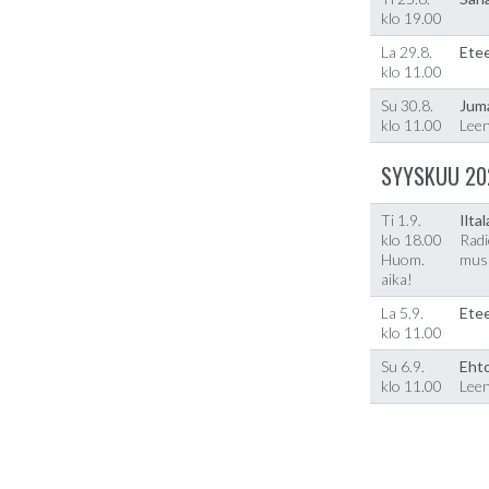
klo 19.00
La 29.8.
Etee
klo 11.00
Su 30.8.
Jum
klo 11.00
Lee
SYYSKUU 20
Ti 1.9.
Ilta
klo 18.00
Radi
Huom.
musi
aika!
La 5.9.
Etee
klo 11.00
Su 6.9.
Ehto
klo 11.00
Lee