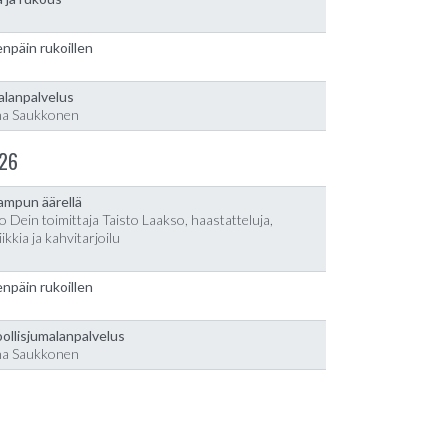
npäin rukoillen
alanpalvelus
na Saukkonen
26
lampun äärellä
o Dein toimittaja Taisto Laakso, haastatteluja,
ikkia ja kahvitarjoilu
npäin rukoillen
ollisjumalanpalvelus
na Saukkonen