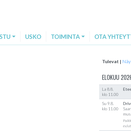
STU
USKO
TOIMINTA
OTA YHTEYT
Tulevat |
Näy
ELOKUU 202
La 8.8.
Etee
klo 11.00
Su 9.8.
Driv
klo 11.00
Saar
musi
Paikk
ev.lu