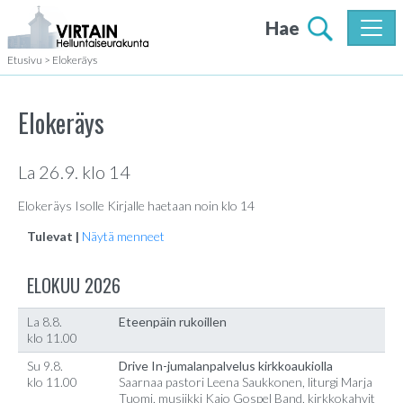
Hae
Etusivu
>
Elokeräys
Elokeräys
La 26.9. klo 14
Elokeräys Isolle Kirjalle haetaan noin klo 14
Tulevat |
Näytä menneet
ELOKUU 2026
La 8.8.
Eteenpäin rukoillen
klo 11.00
Su 9.8.
Drive In-jumalanpalvelus kirkkoaukiolla
klo 11.00
Saarnaa pastori Leena Saukkonen, liturgi Marja
Tuomi, musiikki Kajo Gospel Band, kirkkokahvit