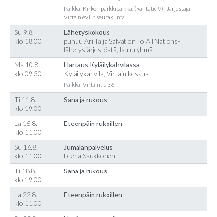
Paikka: Kirkon parkkipaikka, (Rantatie 9) | Järjestäjä:
Virtain ev.lut.seurakunta
Su 9.8.
Lähetyskokous
klo 18.00
puhuu Ari Talja Salvation To All Nations-
lähetysjärjestöstä, lauluryhmä
Ma 10.8.
Hartaus Kyläilykahvilassa
klo 09.30
Kyläilykahvila, Virtain keskus
Paikka: Virtaintie 36
Ti 11.8.
Sana ja rukous
klo 19.00
La 15.8.
Eteenpäin rukoillen
klo 11.00
Su 16.8.
Jumalanpalvelus
klo 11.00
Leena Saukkonen
Ti 18.8.
Sana ja rukous
klo 19.00
La 22.8.
Eteenpäin rukoillen
klo 11.00