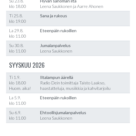
Su 23.8.
Hyvän sanoman ilta
klo 18.00
Leena Saukkonen ja Aarre Ahonen
Ti 25.8.
Sana ja rukous
klo 19.00
La 29.8.
Eteenpäin rukoillen
klo 11.00
Su 30.8.
Jumalanpalvelus
klo 11.00
Leena Saukkonen
SYYSKUU 2026
Ti 1.9.
Iltalampun äärellä
klo 18.00
Radio Dein toimittaja Taisto Laakso,
Huom. aika!
haastatteluja, musiikkia ja kahvitarjoilu
La 5.9.
Eteenpäin rukoillen
klo 11.00
Su 6.9.
Ehtoollisjumalanpalvelus
klo 11.00
Leena Saukkonen