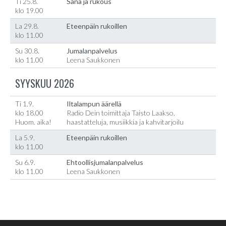
Ti 25.8.
Sana ja rukous
klo 19.00
La 29.8.
Eteenpäin rukoillen
klo 11.00
Su 30.8.
Jumalanpalvelus
klo 11.00
Leena Saukkonen
SYYSKUU 2026
Ti 1.9.
Iltalampun äärellä
klo 18.00
Radio Dein toimittaja Taisto Laakso,
Huom. aika!
haastatteluja, musiikkia ja kahvitarjoilu
La 5.9.
Eteenpäin rukoillen
klo 11.00
Su 6.9.
Ehtoollisjumalanpalvelus
klo 11.00
Leena Saukkonen