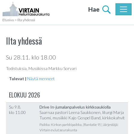
Hae
Etusivu
>
Ilta yhdessä
Ilta yhdessä
Su 28.11. klo 18.00
Todistuksia, Musiikissa Markku Sorvari
Tulevat |
Näytä menneet
ELOKUU 2026
Su 9.8.
Drive In-jumalanpalvelus kirkkoaukiolla
klo 11.00
Saarnaa pastori Leena Saukkonen, liturgi Marja
Tuomi, musiikki Kajo Gospel Band, kirkkokahvit
Paikka: Kirkon parkkipaikka, (Rantatie 9) | Järjestäjä:
Virtain ev.lut.seurakunta