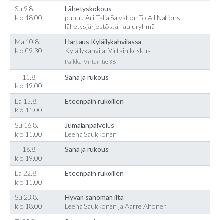
Su 9.8.
Lähetyskokous
klo 18.00
puhuu Ari Talja Salvation To All Nations-
lähetysjärjestöstä, lauluryhmä
Ma 10.8.
Hartaus Kyläilykahvilassa
klo 09.30
Kyläilykahvila, Virtain keskus
Paikka: Virtaintie 36
Ti 11.8.
Sana ja rukous
klo 19.00
La 15.8.
Eteenpäin rukoillen
klo 11.00
Su 16.8.
Jumalanpalvelus
klo 11.00
Leena Saukkonen
Ti 18.8.
Sana ja rukous
klo 19.00
La 22.8.
Eteenpäin rukoillen
klo 11.00
Su 23.8.
Hyvän sanoman ilta
klo 18.00
Leena Saukkonen ja Aarre Ahonen