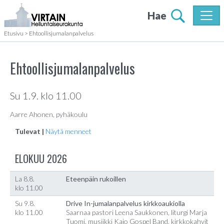
Hae
Etusivu
>
Ehtoollisjumalanpalvelus
Ehtoollisjumalanpalvelus
Su 1.9. klo 11.00
Aarre Ahonen, pyhäkoulu
Tulevat |
Näytä menneet
ELOKUU 2026
La 8.8.
Eteenpäin rukoillen
klo 11.00
Su 9.8.
Drive In-jumalanpalvelus kirkkoaukiolla
klo 11.00
Saarnaa pastori Leena Saukkonen, liturgi Marja
Tuomi, musiikki Kajo Gospel Band, kirkkokahvit