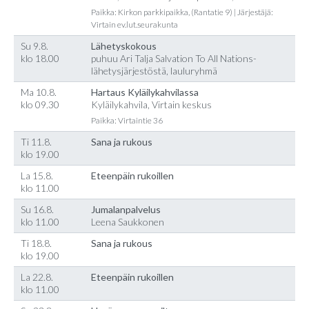
Paikka: Kirkon parkkipaikka, (Rantatie 9) | Järjestäjä:
Virtain ev.lut.seurakunta
Su 9.8.
Lähetyskokous
klo 18.00
puhuu Ari Talja Salvation To All Nations-
lähetysjärjestöstä, lauluryhmä
Ma 10.8.
Hartaus Kyläilykahvilassa
klo 09.30
Kyläilykahvila, Virtain keskus
Paikka: Virtaintie 36
Ti 11.8.
Sana ja rukous
klo 19.00
La 15.8.
Eteenpäin rukoillen
klo 11.00
Su 16.8.
Jumalanpalvelus
klo 11.00
Leena Saukkonen
Ti 18.8.
Sana ja rukous
klo 19.00
La 22.8.
Eteenpäin rukoillen
klo 11.00