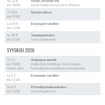
Su 23.8.
Hyvän sanoman ilta
klo 18.00
Leena Saukkonen ja Aarre Ahonen
Ti 25.8.
Sana ja rukous
klo 19.00
La 29.8.
Eteenpäin rukoillen
klo 11.00
Su 30.8.
Jumalanpalvelus
klo 11.00
Leena Saukkonen
SYYSKUU 2026
Ti 1.9.
Iltalampun äärellä
klo 18.00
Radio Dein toimittaja Taisto Laakso,
Huom. aika!
haastatteluja, musiikkia ja kahvitarjoilu
La 5.9.
Eteenpäin rukoillen
klo 11.00
Su 6.9.
Ehtoollisjumalanpalvelus
klo 11.00
Leena Saukkonen