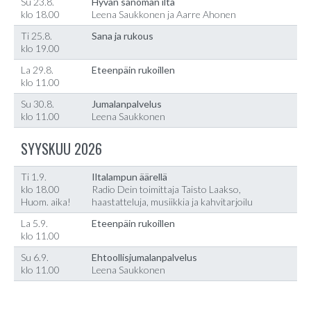
Su 23.8.
Hyvän sanoman ilta
klo 18.00
Leena Saukkonen ja Aarre Ahonen
Ti 25.8.
Sana ja rukous
klo 19.00
La 29.8.
Eteenpäin rukoillen
klo 11.00
Su 30.8.
Jumalanpalvelus
klo 11.00
Leena Saukkonen
SYYSKUU 2026
Ti 1.9.
Iltalampun äärellä
klo 18.00
Radio Dein toimittaja Taisto Laakso,
Huom. aika!
haastatteluja, musiikkia ja kahvitarjoilu
La 5.9.
Eteenpäin rukoillen
klo 11.00
Su 6.9.
Ehtoollisjumalanpalvelus
klo 11.00
Leena Saukkonen