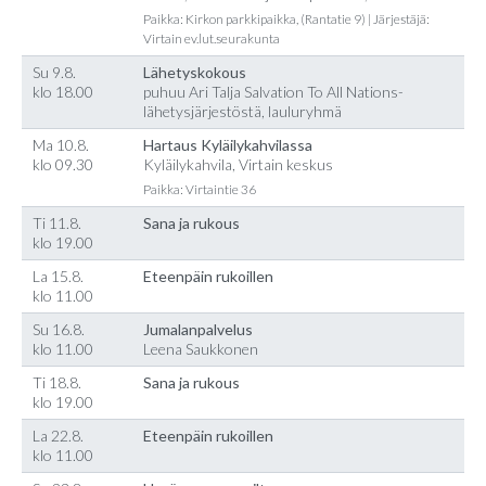
Paikka: Kirkon parkkipaikka, (Rantatie 9) | Järjestäjä:
Virtain ev.lut.seurakunta
Su 9.8.
Lähetyskokous
klo 18.00
puhuu Ari Talja Salvation To All Nations-
lähetysjärjestöstä, lauluryhmä
Ma 10.8.
Hartaus Kyläilykahvilassa
klo 09.30
Kyläilykahvila, Virtain keskus
Paikka: Virtaintie 36
Ti 11.8.
Sana ja rukous
klo 19.00
La 15.8.
Eteenpäin rukoillen
klo 11.00
Su 16.8.
Jumalanpalvelus
klo 11.00
Leena Saukkonen
Ti 18.8.
Sana ja rukous
klo 19.00
La 22.8.
Eteenpäin rukoillen
klo 11.00