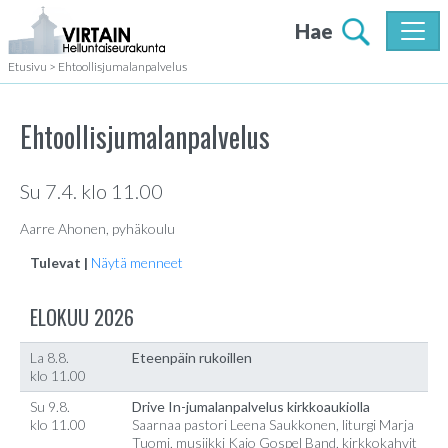
Hae
Etusivu
>
Ehtoollisjumalanpalvelus
Ehtoollisjumalanpalvelus
Su 7.4. klo 11.00
Aarre Ahonen, pyhäkoulu
Tulevat |
Näytä menneet
ELOKUU 2026
La 8.8.
Eteenpäin rukoillen
klo 11.00
Su 9.8.
Drive In-jumalanpalvelus kirkkoaukiolla
klo 11.00
Saarnaa pastori Leena Saukkonen, liturgi Marja
Tuomi, musiikki Kajo Gospel Band, kirkkokahvit