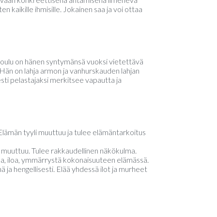
en kaikille ihmisille. Jokainen saa ja voi ottaa
 Joulu on hänen syntymänsä vuoksi vietettävä
 Hän on lahja armon ja vanhurskauden lahjan
sti pelastajaksi merkitsee vapautta ja
lämän tyyli muuttuu ja tulee elämäntarkoitus
 muuttuu. Tulee rakkaudellinen näkökulma.
voa, iloa, ymmärrystä kokonaisuuteen elämässä.
ja hengellisesti. Elää yhdessä ilot ja murheet