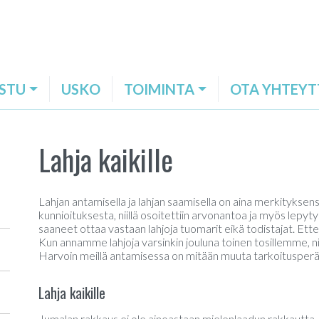
STU
USKO
TOIMINTA
OTA YHTEYT
Lahja kaikille
Lahjan antamisella ja lahjan saamisella on aina merkityksensä
kunnioituksesta, niillä osoitettiin arvonantoa ja myös lepytyk
saaneet ottaa vastaan lahjoja tuomarit eikä todistajat. Ette
Kun annamme lahjoja varsinkin jouluna toinen tosillemme, ni
Harvoin meillä antamisessa on mitään muuta tarkoitusperä
Lahja kaikille
Jumalan rakkaus ei ole ainoastaan mielenlaadun rakkautta