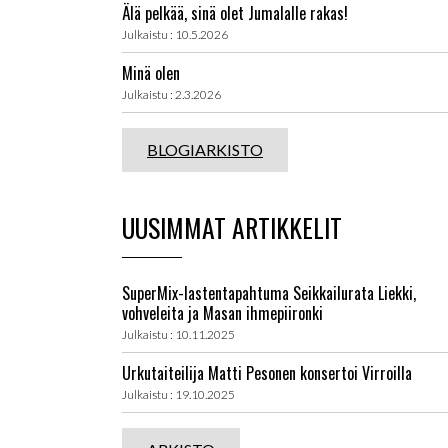
Älä pelkää, sinä olet Jumalalle rakas!
Julkaistu : 10.5.2026
Minä olen
Julkaistu : 2.3.2026
BLOGIARKISTO
UUSIMMAT ARTIKKELIT
SuperMix-lastentapahtuma Seikkailurata Liekki,
vohveleita ja Masan ihmepiironki
Julkaistu : 10.11.2025
Urkutaiteilija Matti Pesonen konsertoi Virroilla
Julkaistu : 19.10.2025