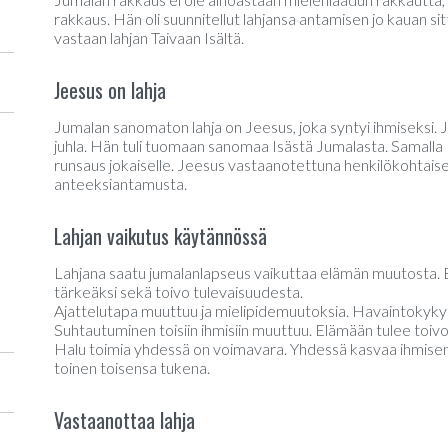
rakkaus. Hän oli suunnitellut lahjansa antamisen jo kauan sitt
vastaan lahjan Taivaan Isältä.
Jeesus on lahja
Jumalan sanomaton lahja on Jeesus, joka syntyi ihmiseksi.
juhla. Hän tuli tuomaan sanomaa Isästä Jumalasta. Samalla
runsaus jokaiselle. Jeesus vastaanotettuna henkilökohtaise
anteeksiantamusta.
Lahjan vaikutus käytännössä
Lahjana saatu jumalanlapseus vaikuttaa elämän muutosta. E
tärkeäksi sekä toivo tulevaisuudesta.
Ajattelutapa muuttuu ja mielipidemuutoksia. Havaintokyky
Suhtautuminen toisiin ihmisiin muuttuu. Elämään tulee toi
Halu toimia yhdessä on voimavara. Yhdessä kasvaa ihmisenä 
toinen toisensa tukena.
Vastaanottaa lahja