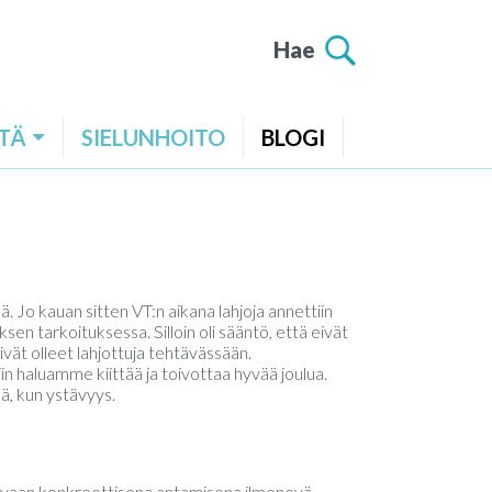
Hae
TÄ
SIELUNHOITO
BLOGI
. Jo kauan sitten VT:n aikana lahjoja annettiin
sen tarkoituksessa. Silloin oli sääntö, että eivät
ivät olleet lahjottuja tehtävässään.
in haluamme kiittää ja toivottaa hyvää joulua.
ä, kun ystävyys.
, vaan konkreettisena antamisena ilmenevä