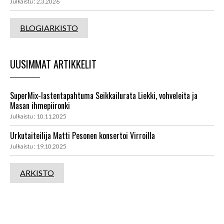
Julkaistu : 2.3.2026
BLOGIARKISTO
UUSIMMAT ARTIKKELIT
SuperMix-lastentapahtuma Seikkailurata Liekki, vohveleita ja
Masan ihmepiironki
Julkaistu : 10.11.2025
Urkutaiteilija Matti Pesonen konsertoi Virroilla
Julkaistu : 19.10.2025
ARKISTO