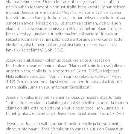
ylösnousemukseen. Uuden testamentin kirjoissa taas viitataan
näihin vahan testamentin ennustuksiin Jeesuksesta. Johanneksen
mukaan Jeesus on ennustettu Messias, Hän on elävä ja eläväksi
tekevä Jumalan Sana ja kaiken Luoja. Johanneksen evankeliumissa
sanotaan myös ”Minä olen tullut antamaan elämän, yltäkylläisen
elämän”. Lisäksi evankeliumissa on ehkä tunnetuin Raamatun jae,
jossa kiteytyy Jumalan suunnitelma ihmistä varten: ”Jumala on
rakastanut maailmaa niin paljon, että antoi ainoan Poikansa, jottei
yksikään, joka häneen uskoo, joutuisi kadotukseen, vaan saisi
iankaikkisen elämän.” (Joh. 3:16)
Jeesuksen aikalaisen kokemus Jeesuksen opetuksesta on
Matteuksen evankeliumin mukaan ”Hän opetti niin kuin se, jolle on
annettu valta, ei niin kuin lainopettajat” (Matt. 7: 29) ja kirjeessä
Hebreallisille sanotaan, ”Jumalan sana on elävä ja väkevä.” (Hepr.
4:12). Seimeen syntynyt lapsi oli voimallinen Jumala, joka toteutti
maan päällä Jumalan suunnitelman täydellisesti.
Jeesus rukoilee maallisen elämänsä loppuvaiheessa, että Jumala
”antaisi ikuisen elämän kaikille, jotka olet hänelle uskonut. Ja ikuinen
elämä on sitä, että he tuntevat sinut, ainoan todellisen Jumalan, ja
hänet, jonka olet lähettänyt, Jeesuksen Kristuksen.” (Joh. 17:2–3)
Jeesus toi Jumalan valtakunnan ihmisten lähelle ja kutsuu meitä
sinne, tuntemaan Hänet. Valtakunnan kansalaisuus on Raamatun