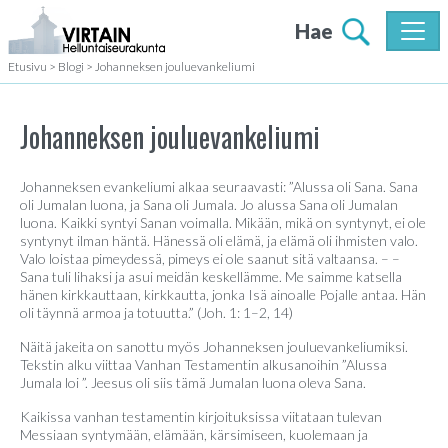
Hae
Etusivu
>
Blogi
>
Johanneksen jouluevankeliumi
Johanneksen jouluevankeliumi
Johanneksen evankeliumi alkaa seuraavasti: ”Alussa oli Sana. Sana
oli Jumalan luona, ja Sana oli Jumala. Jo alussa Sana oli Jumalan
luona. Kaikki syntyi Sanan voimalla. Mikään, mikä on syntynyt, ei ole
syntynyt ilman häntä. Hänessä oli elämä, ja elämä oli ihmisten valo.
Valo loistaa pimeydessä, pimeys ei ole saanut sitä valtaansa. – –
Sana tuli lihaksi ja asui meidän keskellämme. Me saimme katsella
hänen kirkkauttaan, kirkkautta, jonka Isä ainoalle Pojalle antaa. Hän
oli täynnä armoa ja totuutta.” (Joh. 1: 1–2, 14)
Näitä jakeita on sanottu myös Johanneksen jouluevankeliumiksi.
Tekstin alku viittaa Vanhan Testamentin alkusanoihin ”Alussa
Jumala loi ”. Jeesus oli siis tämä Jumalan luona oleva Sana.
Kaikissa vanhan testamentin kirjoituksissa viitataan tulevan
Messiaan syntymään, elämään, kärsimiseen, kuolemaan ja