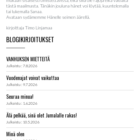
mukaan sisäisesti omistettavissa, eikä sillä ole rajoja eikä valtiaita
tästä maailmasta. Tänäkin jouluna hänet voi löytää, kuuntelemalla
tai lukemalla Sanaa.
Avataan sydämemme Hänelle seimen äärellä.
kirjoittaja Timo Linjamaa
BLOGIKIRJOITUKSET
VANHUKSEN MIETTEITÄ
Julkaistu : 7.8.2026
Vuodenajat voivat vaikuttaa
Julkaistu : 9.7.2026
Seuraa minua!
Julkaistu : 1.6.2026
Älä pelkää, sinä olet Jumalalle rakas!
Julkaistu : 10.5.2026
Minä olen