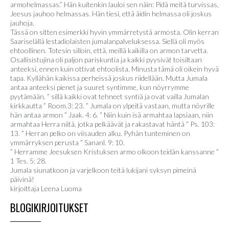
armohelmassas.” Hän kuitenkin lauloi sen näin: Pidä meitä turvissas,
Jeesus jauhoo helmassas. Hän tiesi, että äidin helmassa oli joskus
jauhoja.
Tässä on sitten esimerkki hyvin ymmärretystä armosta. Olin kerran
Saariselällä lestadiolaisten jumalanpalveluksessa. Siellä oli myös
ehtoollinen. Totesin silloin, että, meillä kaikilla on armon tarvetta.
Osallisistujina oli paljon pariskuntia ja kaikki pyysivät toisiltaan
anteeksi, ennen kuin ottivat ehtoolista. Minusta tämä oli oikein hyvä
tapa. Kyllähän kaikissa perheissä joskus riidellään. Mutta Jumala
antaa anteeksi pienet ja suuret syntimme, kun nöyrrymme
pyytämään. ” sillä kaikki ovat tehneet syntiä ja ovat vailla Jumalan
kirkkautta ” Room.3: 23. ” Jumala on ylpeitä vastaan, mutta nöyrille
hän antaa armon ” Jaak. 4: 6. ” Niin kuin isä armahtaa lapsiaan, niin
armahtaa Herra niitä, jotka pelkäävät ja rakastavat häntä ” Ps. 103:
13. ” Herran pelko on viisauden alku. Pyhän tunteminen on
ymmärryksen perusta ” Sananl. 9: 10.
” Herramme Jeesuksen Kristuksen armo olkoon teidän kanssanne ”
1 Tes. 5: 28.
Jumala siunatkoon ja varjelkoon teitä lukijani syksyn pimeinä
päivinä!
kirjoittaja Leena Luoma
BLOGIKIRJOITUKSET