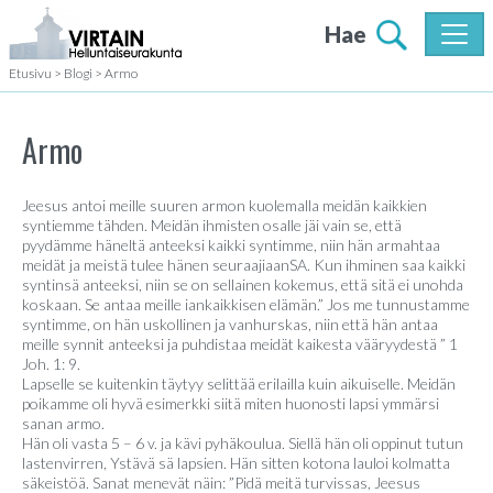
Hae
Etusivu
>
Blogi
>
Armo
Armo
Jeesus antoi meille suuren armon kuolemalla meidän kaikkien
syntiemme tähden. Meidän ihmisten osalle jäi vain se, että
pyydämme häneltä anteeksi kaikki syntimme, niin hän armahtaa
meidät ja meistä tulee hänen seuraajiaanSA. Kun ihminen saa kaikki
syntinsä anteeksi, niin se on sellainen kokemus, että sitä ei unohda
koskaan. Se antaa meille iankaikkisen elämän.” Jos me tunnustamme
syntimme, on hän uskollinen ja vanhurskas, niin että hän antaa
meille synnit anteeksi ja puhdistaa meidät kaikesta vääryydestä ” 1
Joh. 1: 9.
Lapselle se kuitenkin täytyy selittää erilailla kuin aikuiselle. Meidän
poikamme oli hyvä esimerkki siitä miten huonosti lapsi ymmärsi
sanan armo.
Hän oli vasta 5 – 6 v. ja kävi pyhäkoulua. Siellä hän oli oppinut tutun
lastenvirren, Ystävä sä lapsien. Hän sitten kotona lauloi kolmatta
säkeistöä. Sanat menevät näin: ”Pidä meitä turvissas, Jeesus