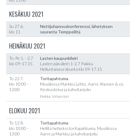
KESÄKUU 2021
Su 27.6.
Nettijuhannuskonferenssi, lähetyksen
klo 11
seuranta Temppeliltä
HEINÄKUU 2021
To-Pe 1. - 2.7
Lasten kaupunkileiri
klo 09-17.15
Lasten päiväleiri 1-2.7 Paikka
Helluntaiseurakunta klo 09-17.15
To 22.7.
Toritapahtuma
klo 10:00 -
Musiikissa Markku Lehto, Aarre Ahonen & co.
13:00
Keskustelua ja kahvitarjoilu
Paikka: Virtain tori
ELOKUU 2021
To 12.8.
Toritapahtuma
klo 10:00 -
Hellitä hetkeksi toritapahtuma, Musiikissa
13:00
Aarre ja Markku ja kahvitarjoilu