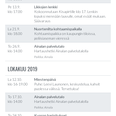
Pe 13.9.
Likkojen lenkki
klo 17.00
Kokoonnutaan Kisapirtille klo 17. Lenkin
lopuksi mennään laavulle, omat eväät mukaan.
Säävaraus
La 21.9.
Nuortenilta kohtaamispaikalla
klo 18.00
Kohtaamispaikka on kaupungin tiloissa,
poliisiaseman vieressä
To 26.9.
Ainalan palvelutalo
klo 14.00
Hartaushetki Ainalan palvelutalolla
Paikka: Ainala
LOKAKUU 2019
La 12.10.
Miestenpäivä
klo 16-19.00
Puhe: Leevi Launonen, keskustelua, kahvit
puolessa välissä. Tervetuloa!
To 17.10.
Ainalan palvelutalo
klo 14.00
Hartaushetki Ainalan palvelutalolla
Paikka: Ainala
To 24.10.
Kuoron harjoitukset