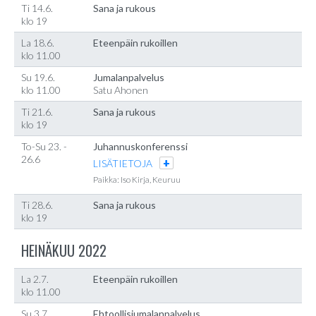
Ti 14.6.
Sana ja rukous
klo 19
La 18.6.
Eteenpäin rukoillen
klo 11.00
Su 19.6.
Jumalanpalvelus
klo 11.00
Satu Ahonen
Ti 21.6.
Sana ja rukous
klo 19
To-Su 23. -
Juhannuskonferenssi
26.6
LISÄTIETOJA
Paikka: Iso Kirja, Keuruu
Ti 28.6.
Sana ja rukous
klo 19
HEINÄKUU 2022
La 2.7.
Eteenpäin rukoillen
klo 11.00
Su 3.7.
Ehtoollisjumalanpalvelus