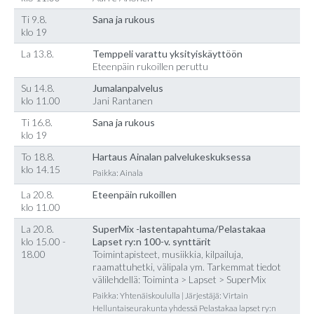
Ti 9.8.
Sana ja rukous
klo 19
La 13.8.
Temppeli varattu yksityiskäyttöön
Eteenpäin rukoillen peruttu
Su 14.8.
Jumalanpalvelus
klo 11.00
Jani Rantanen
Ti 16.8.
Sana ja rukous
klo 19
To 18.8.
Hartaus Ainalan palvelukeskuksessa
klo 14.15
Paikka: Ainala
La 20.8.
Eteenpäin rukoillen
klo 11.00
La 20.8.
SuperMix -lastentapahtuma/Pelastakaa
klo 15.00 -
Lapset ry:n 100-v. synttärit
18.00
Toimintapisteet, musiikkia, kilpailuja,
raamattuhetki, välipala ym. Tarkemmat tiedot
välilehdellä: Toiminta > Lapset > SuperMix
Paikka: Yhtenäiskoululla | Järjestäjä: Virtain
Helluntaiseurakunta yhdessä Pelastakaa lapset ry:n