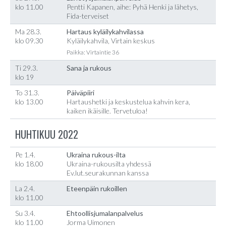
klo 11.00
Pentti Kapanen, aihe: Pyhä Henki ja lähetys,
Fida-terveiset
Ma 28.3.
Hartaus kyläilykahvilassa
klo 09.30
Kyläilykahvila, Virtain keskus
Paikka: Virtaintie 36
Ti 29.3.
Sana ja rukous
klo 19
To 31.3.
Päiväpiiri
klo 13.00
Hartaushetki ja keskustelua kahvin kera,
kaiken ikäisille. Tervetuloa!
HUHTIKUU 2022
Pe 1.4.
Ukraina rukous-ilta
klo 18.00
Ukraina-rukousilta yhdessä
Ev.lut.seurakunnan kanssa
La 2.4.
Eteenpäin rukoillen
klo 11.00
Su 3.4.
Ehtoollisjumalanpalvelus
klo 11.00
Jorma Uimonen