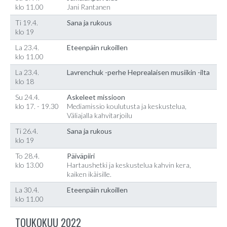
klo 11.00
Jani Rantanen
Ti 19.4.
Sana ja rukous
klo 19
La 23.4.
Eteenpäin rukoillen
klo 11.00
La 23.4.
Lavrenchuk -perhe Heprealaisen musiikin -ilta
klo 18
Su 24.4.
Askeleet missioon
klo 17. - 19.30
Mediamissio koulutusta ja keskustelua,
Väliajalla kahvitarjoilu
Ti 26.4.
Sana ja rukous
klo 19
To 28.4.
Päiväpiiri
klo 13.00
Hartaushetki ja keskustelua kahvin kera,
kaiken ikäisille.
La 30.4.
Eteenpäin rukoillen
klo 11.00
TOUKOKUU 2022