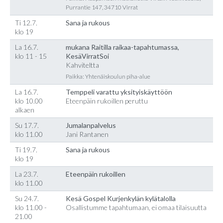
Purrantie 147, 34710 Virrat
Ti 12.7.
Sana ja rukous
klo 19
La 16.7.
mukana Raitilla raikaa-tapahtumassa,
klo 11 - 15
KesäVirratSoi
Kahviteltta
Paikka: Yhtenäiskoulun piha-alue
La 16.7.
Temppeli varattu yksityiskäyttöön
klo 10.00
Eteenpäin rukoillen peruttu
alkaen
Su 17.7.
Jumalanpalvelus
klo 11.00
Jani Rantanen
Ti 19.7.
Sana ja rukous
klo 19
La 23.7.
Eteenpäin rukoillen
klo 11.00
Su 24.7.
Kesä Gospel Kurjenkylän kylätalolla
klo 11.00 -
Osallistumme tapahtumaan, ei omaa tilaisuutta
21.00