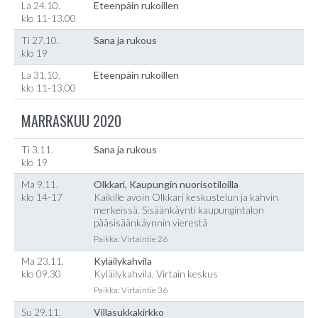
La 24.10.
Eteenpäin rukoillen
klo 11-13.00
Ti 27.10.
Sana ja rukous
klo 19
La 31.10.
Eteenpäin rukoillen
klo 11-13.00
MARRASKUU 2020
Ti 3.11.
Sana ja rukous
klo 19
Ma 9.11.
Olkkari, Kaupungin nuorisotiloilla
klo 14-17
Kaikille avoin Olkkari keskustelun ja kahvin
merkeissä. Sisäänkäynti kaupungintalon
pääsisäänkäynnin vierestä
Paikka: Virtaintie 26
Ma 23.11.
Kyläilykahvila
klo 09.30
Kyläilykahvila, Virtain keskus
Paikka: Virtaintie 36
Su 29.11.
Villasukkakirkko