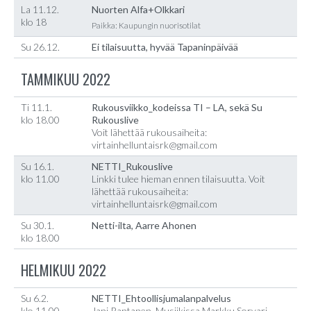
La 11.12.
Nuorten Alfa+Olkkari
klo 18
Paikka: Kaupungin nuorisotilat
Su 26.12.
Ei tilaisuutta, hyvää Tapaninpäivää
TAMMIKUU 2022
Ti 11.1.
Rukousviikko_kodeissa TI – LA, sekä Su
klo 18.00
Rukouslive
Voit lähettää rukousaiheita:
virtainhelluntaisrk@gmail.com
Su 16.1.
NETTI_Rukouslive
klo 11.00
Linkki tulee hieman ennen tilaisuutta. Voit
lähettää rukousaiheita:
virtainhelluntaisrk@gmail.com
Su 30.1.
Netti-ilta, Aarre Ahonen
klo 18.00
HELMIKUU 2022
Su 6.2.
NETTI_Ehtoollisjumalanpalvelus
klo 11.00
Jani Rantanen, Musiikissa Markku Sorvari