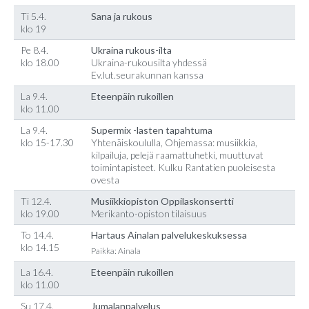
Ti 5.4.
Sana ja rukous
klo 19
Pe 8.4.
Ukraina rukous-ilta
klo 18.00
Ukraina-rukousilta yhdessä
Ev.lut.seurakunnan kanssa
La 9.4.
Eteenpäin rukoillen
klo 11.00
La 9.4.
Supermix -lasten tapahtuma
klo 15-17.30
Yhtenäiskoululla, Ohjemassa: musiikkia,
kilpailuja, pelejä raamattuhetki, muuttuvat
toimintapisteet. Kulku Rantatien puoleisesta
ovesta
Ti 12.4.
Musiikkiopiston Oppilaskonsertti
klo 19.00
Merikanto-opiston tilaisuus
To 14.4.
Hartaus Ainalan palvelukeskuksessa
klo 14.15
Paikka: Ainala
La 16.4.
Eteenpäin rukoillen
klo 11.00
Su 17.4.
Jumalanpalvelus