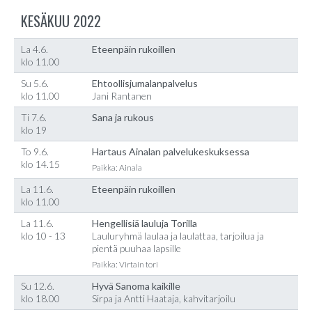
KESÄKUU 2022
La 4.6.
Eteenpäin rukoillen
klo 11.00
Su 5.6.
Ehtoollisjumalanpalvelus
klo 11.00
Jani Rantanen
Ti 7.6.
Sana ja rukous
klo 19
To 9.6.
Hartaus Ainalan palvelukeskuksessa
klo 14.15
Paikka: Ainala
La 11.6.
Eteenpäin rukoillen
klo 11.00
La 11.6.
Hengellisiä lauluja Torilla
klo 10 - 13
Lauluryhmä laulaa ja laulattaa, tarjoilua ja
pientä puuhaa lapsille
Paikka: Virtain tori
Su 12.6.
Hyvä Sanoma kaikille
klo 18.00
Sirpa ja Antti Haataja, kahvitarjoilu