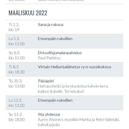
MAALISKUU 2022
Ti 1.3.
Sana ja rukous
klo 19
La 5.3.
Eteenpäin rukoillen
klo 11.00
Su 6.3.
Ehtoollisjumalanpalvelus
klo 11.00
Paul Padatsu
Ti 8.3.
Virtain Helluntailähetys ry:n vuosikokous
klo 18.30
To 10.3.
Päiväpiiri
klo 13.00
Hartaushetki ja keskustelua kahvin kera,
kaiken ikäisille. Tervetuloa!
La 12.3.
Eteenpäin rukoillen
klo 11.00
Su 13.3.
Ilta yhdessä
klo 18.00
Aarre Ahonen, musiikki Marita ja Petri Välimäki,
kahvitarjoilu