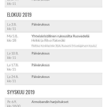
klo 11
ELOKUU 2019
La 3.8.
Päivärukous
klo 11
Ma 5.8.
Yhteiskristillinen rukousilta Ruovedellä
klo 18
Heikki ja Ritva Palomäki
Paikka: Keskisentie 30A, Ruovesi (Mustajärven koulu)
La 10.8.
Päivärukous
klo 11
La 17.8.
Päivärukous
klo 11
La 24.8.
Päivärukous
klo 11
SYYSKUU 2019
Pe 6.9.
Armobandin harjoitukset
klo 18.00