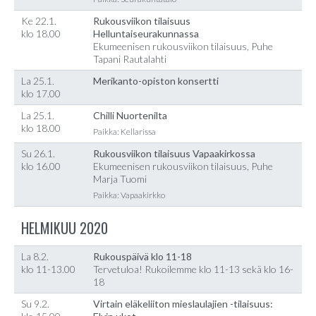
Ke 22.1.
Rukousviikon tilaisuus
klo 18.00
Helluntaiseurakunnassa
Ekumeenisen rukousviikon tilaisuus, Puhe
Tapani Rautalahti
La 25.1.
Merikanto-opiston konsertti
klo 17.00
La 25.1.
Chilli Nuortenilta
klo 18.00
Paikka: Kellarissa
Su 26.1.
Rukousviikon tilaisuus Vapaakirkossa
klo 16.00
Ekumeenisen rukousviikon tilaisuus, Puhe
Marja Tuomi
Paikka: Vapaakirkko
HELMIKUU 2020
La 8.2.
Rukouspäivä klo 11-18
klo 11-13.00
Tervetuloa! Rukoilemme klo 11-13 sekä klo 16-
18
Su 9.2.
Virtain eläkeliiton mieslaulajien -tilaisuus: