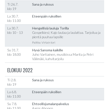
Ti 26.7.
Sana ja rukous
klo 19
La 30.7.
Eteenpäin rukoillen
klo 11.00
La 30.7.
Hengellisiä lauluja Torilla
klo 10 - 13
Gospelkiesi; Kajo laulaa ja laulattaa. Tarjoilua ja
pientä puuhaa lapsille
Paikka: Virtain tori
Su 31.7.
Hyvä Sanoma kaikille
klo 18.00
Juho Vartiainen, musiikissa Marita ja Petri
Välimäki, kahvitarjoilu
ELOKUU 2022
Ti 2.8.
Sana ja rukous
klo 19
La 6.8.
Eteenpäin rukoillen
klo 11.00
Su 7.8.
Ehtoollisjumalanpalvelus
klo 11.00
Aarre Ahonen