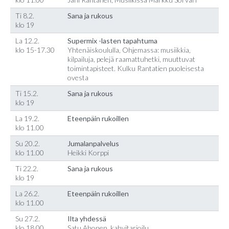
Ti 8.2.
Sana ja rukous
klo 19
La 12.2.
Supermix -lasten tapahtuma
klo 15-17.30
Yhtenäiskoululla, Ohjemassa: musiikkia,
kilpailuja, pelejä raamattuhetki, muuttuvat
toimintapisteet. Kulku Rantatien puoleisesta
ovesta
Ti 15.2.
Sana ja rukous
klo 19
La 19.2.
Eteenpäin rukoillen
klo 11.00
Su 20.2.
Jumalanpalvelus
klo 11.00
Heikki Korppi
Ti 22.2.
Sana ja rukous
klo 19
La 26.2.
Eteenpäin rukoillen
klo 11.00
Su 27.2.
Ilta yhdessä
klo 18.00
Satu Ahonen, kahvitarjoilu