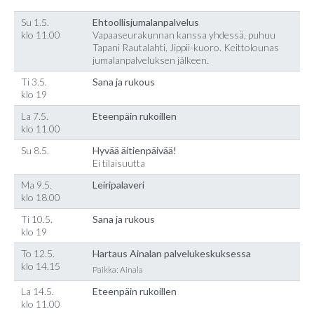
Su 1.5.
Ehtoollisjumalanpalvelus
klo 11.00
Vapaaseurakunnan kanssa yhdessä, puhuu
Tapani Rautalahti, Jippii-kuoro. Keittolounas
jumalanpalveluksen jälkeen.
Ti 3.5.
Sana ja rukous
klo 19
La 7.5.
Eteenpäin rukoillen
klo 11.00
Su 8.5.
Hyvää äitienpäivää!
Ei tilaisuutta
Ma 9.5.
Leiripalaveri
klo 18.00
Ti 10.5.
Sana ja rukous
klo 19
To 12.5.
Hartaus Ainalan palvelukeskuksessa
klo 14.15
Paikka: Ainala
La 14.5.
Eteenpäin rukoillen
klo 11.00