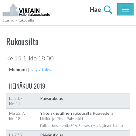
Hae
Etusivu
>
Rukousilta
Rukousilta
Ke 15.1. klo 18.00
Menneet |
Näytä tulevat
HEINÄKUU 2019
La 20.7.
Päivärukous
klo 11
Ma 22.7.
Yhteiskristillinen rukousilta Ruovedellä
klo 18
Heikki ja Ritva Palomäki
Paikka: Keskisentie 30A, Ruovesi (Mustajärven koulu)
La 27.7.
Päivärukous