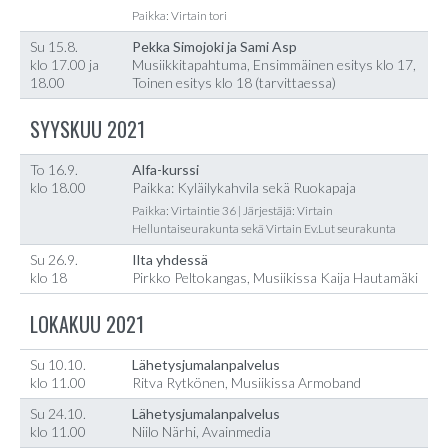
Paikka: Virtain tori
Su 15.8.
Pekka Simojoki ja Sami Asp
klo 17.00 ja
Musiikkitapahtuma, Ensimmäinen esitys klo 17,
18.00
Toinen esitys klo 18 (tarvittaessa)
SYYSKUU 2021
To 16.9.
Alfa-kurssi
klo 18.00
Paikka: Kyläilykahvila sekä Ruokapaja
Paikka: Virtaintie 36 | Järjestäjä: Virtain
Helluntaiseurakunta sekä Virtain Ev.Lut seurakunta
Su 26.9.
Ilta yhdessä
klo 18
Pirkko Peltokangas, Musiikissa Kaija Hautamäki
LOKAKUU 2021
Su 10.10.
Lähetysjumalanpalvelus
klo 11.00
Ritva Rytkönen, Musiikissa Armoband
Su 24.10.
Lähetysjumalanpalvelus
klo 11.00
Niilo Närhi, Avainmedia