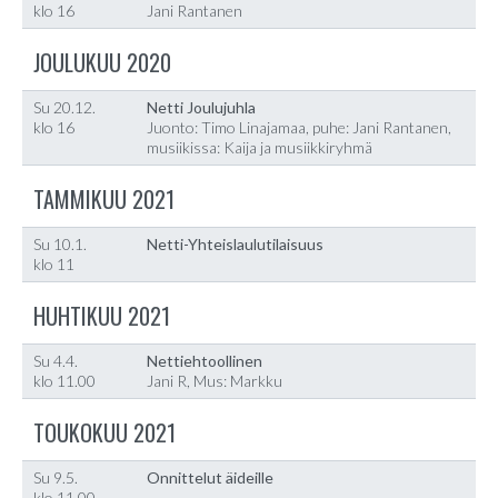
klo 16
Jani Rantanen
JOULUKUU 2020
Su 20.12.
Netti Joulujuhla
klo 16
Juonto: Timo Linajamaa, puhe: Jani Rantanen,
musiikissa: Kaija ja musiikkiryhmä
TAMMIKUU 2021
Su 10.1.
Netti-Yhteislaulutilaisuus
klo 11
HUHTIKUU 2021
Su 4.4.
Nettiehtoollinen
klo 11.00
Jani R, Mus: Markku
TOUKOKUU 2021
Su 9.5.
Onnittelut äideille
klo 11.00