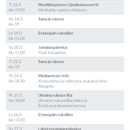
Ti 15.3.
Musiikkiopiston Oppilaskonsertti
klo 19.00
Merikanto-opiston tilaisuus
Ke 16.3.
Sana ja rukous
klo 19
La 19.3.
Eteenpäin rukoillen
klo 11.00
Su 20.3.
Jumalanpalvelus
klo 11.00
Pauli Karppinen
Ti 22.3.
Sana ja rukous
klo 19
To 24.3.
Mediamissio-info
klo 18.30
Keskustelua ja rukousta, mukana Leevi
Ahopelto
Pe 25.3.
Ukraina rukous-ilta
klo 18.00
Ukraina-rukousilta yhdessä
Ev.lut.seurakunnan kanssa
La 26.3.
Eteenpäin rukoillen
klo 11.00
Su 27.3.
Lähetysjumalanpalvelus