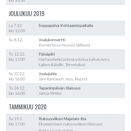
JOULUKUU 2019
La 7.12.
Soppapäivä Kohtaamispaikalla
klo 12.00
Su 8.12.
Joulukonsertti
Konsertissa musisoi Siiliband
To 12.12.
Päiväpiiri
klo 13.00
Hartaushetki ja keskustelua kahvin kera,
kaiken ikäisille. Tervetuloa!
Su 22.12.
Joulujuhla
klo 16.00
Jani Rantanen, mus. Nuoret
To 26.12.
Tapaninpäivän tilaisuus
klo 16.00
Jani ja Pirkko
TAMMIKUU 2020
Su 19.1.
Rukousviikon Majatalo-ilta
klo 17.00
Ekumeenisen rukousviikon tilaisuus
Paikka: Seurakuntatalo