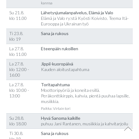
kannsa
Su 21.8.
Lähetysjumalanpalvelus, Elämä ja Valo
klo 11.00
Elämä ja Valo ry:stä Kyösti Koivisto. Teema Itä-
Eurooppa ja Ukrainan työ
Ti 23.8.
Sana ja rukous
klo 19
La 27.8.
Eteenpäin rukoillen
klo 11.00
La 27.8.
Jippii-kuoropäivä
klo 12:00 -
Kauden aloitustapahtuma
16:00
La 27.8.
Toritapahtuma
klo 10:00 -
Moottoripyöriä ja koneita esillä.
13:00
Peräkonttikirppis, kahvia, pientä puuhaa lapsille,
musiikkia.
Paikka: Virtain tori
Su 28.8.
Hyvä Sanoma kaikille
klo 18.00
puhuu Jani Rantanen, musiikkia ja kahvitarjoilu
Ti 30.8.
Sana ja rukous
klo 19