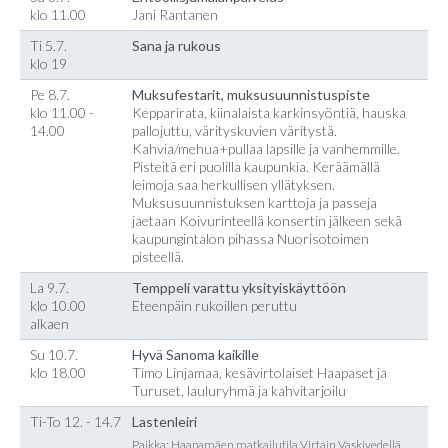
klo 11.00
Jani Rantanen
Ti 5.7.
Sana ja rukous
klo 19
Pe 8.7.
Muksufestarit, muksusuunnistuspiste
klo 11.00 -
Kepparirata, kiinalaista karkinsyöntiä, hauska
14.00
pallojuttu, värityskuvien väritystä.
Kahvia/mehua+pullaa lapsille ja vanhemmille.
Pisteitä eri puolilla kaupunkia. Keräämällä
leimoja saa herkullisen yllätyksen.
Muksusuunnistuksen karttoja ja passeja
jaetaan Koivurinteellä konsertin jälkeen sekä
kaupungintalon pihassa Nuorisotoimen
pisteellä.
La 9.7.
Temppeli varattu yksityiskäyttöön
klo 10.00
Eteenpäin rukoillen peruttu
alkaen
Su 10.7.
Hyvä Sanoma kaikille
klo 18.00
Timo Linjamaa, kesävirtolaiset Haapaset ja
Turuset, lauluryhmä ja kahvitarjoilu
Ti-To 12. - 14.7
Lastenleiri
Paikka: Haapamäen matkailutila Virtain Vaskivedellä,