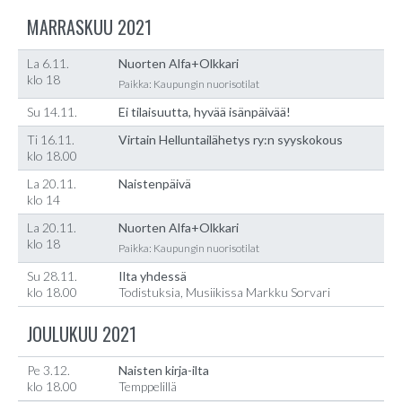
MARRASKUU 2021
La 6.11.
Nuorten Alfa+Olkkari
klo 18
Paikka: Kaupungin nuorisotilat
Su 14.11.
Ei tilaisuutta, hyvää isänpäivää!
Ti 16.11.
Virtain Helluntailähetys ry:n syyskokous
klo 18.00
La 20.11.
Naistenpäivä
klo 14
La 20.11.
Nuorten Alfa+Olkkari
klo 18
Paikka: Kaupungin nuorisotilat
Su 28.11.
Ilta yhdessä
klo 18.00
Todistuksia, Musiikissa Markku Sorvari
JOULUKUU 2021
Pe 3.12.
Naisten kirja-ilta
klo 18.00
Temppelillä