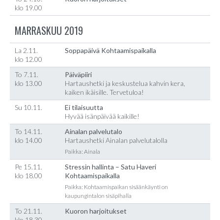
klo 19.00
MARRASKUU 2019
La 2.11.
Soppapäivä Kohtaamispaikalla
klo 12.00
To 7.11.
Päiväpiiri
klo 13.00
Hartaushetki ja keskustelua kahvin kera,
kaiken ikäisille. Tervetuloa!
Su 10.11.
Ei tilaisuutta
Hyvää isänpäivää kaikille!
To 14.11.
Ainalan palvelutalo
klo 14.00
Hartaushetki Ainalan palvelutalolla
Paikka: Ainala
Pe 15.11.
Stressin hallinta – Satu Haveri
klo 18.00
Kohtaamispaikalla
Paikka: Kohtaamispaikan sisäänkäynti on
kaupungintalon sisäpihalla
To 21.11.
Kuoron harjoitukset
klo 18.30