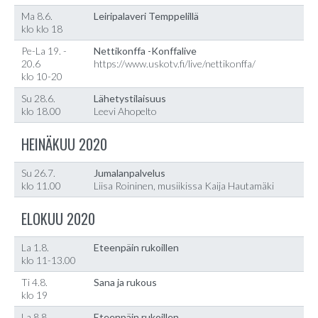
Ma 8.6.
Leiripalaveri Temppelillä
klo klo 18
Pe-La 19. -
Nettikonffa -Konffalive
20.6
https://www.uskotv.fi/live/nettikonffa/
klo 10-20
Su 28.6.
Lähetystilaisuus
klo 18.00
Leevi Ahopelto
HEINÄKUU 2020
Su 26.7.
Jumalanpalvelus
klo 11.00
Liisa Roininen, musiikissa Kaija Hautamäki
ELOKUU 2020
La 1.8.
Eteenpäin rukoillen
klo 11-13.00
Ti 4.8.
Sana ja rukous
klo 19
La 8.8.
Eteenpäin rukoillen