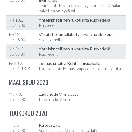
klo 15.00
Elvin ukot
Elvin ukot -hyväntekeväisyyskonsertti Ainalan
palvelutalon hyväksi
Ma 10.2.
Yhteiskristillinen rukousilta Ruovedellä
klo 18.00
Ruovedellä
Ke 12.2.
Virtain helluntailähetys ry:n vuosikokous
klo 18.00
Alkaa kahvilla
Ma 24.2.
Yhteiskristillinen rukousilta Ruovedellä
klo 18.00
Ruovedellä
Pe 28.2.
Lounas ja kahvi Kohtaamispaikalla
klo 11-13.30
Kaikille avoin lounas, vapaaehtoisella maksulla
MAALISKUU 2020
Ma 9.3.
Lauluhetki Vihriälässä
klo 13.00
Palvelutalo Vihriälä
TOUKOKUU 2020
Ti 5.5.
RukousLive
klo 19.00
Suora lähetys. Voit osallistua lähettämällä