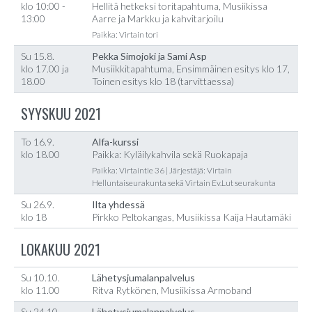
klo 10:00 -
Hellitä hetkeksi toritapahtuma, Musiikissa
13:00
Aarre ja Markku ja kahvitarjoilu
Paikka: Virtain tori
Su 15.8.
Pekka Simojoki ja Sami Asp
klo 17.00 ja
Musiikkitapahtuma, Ensimmäinen esitys klo 17,
18.00
Toinen esitys klo 18 (tarvittaessa)
SYYSKUU 2021
To 16.9.
Alfa-kurssi
klo 18.00
Paikka: Kyläilykahvila sekä Ruokapaja
Paikka: Virtaintie 36 | Järjestäjä: Virtain
Helluntaiseurakunta sekä Virtain Ev.Lut seurakunta
Su 26.9.
Ilta yhdessä
klo 18
Pirkko Peltokangas, Musiikissa Kaija Hautamäki
LOKAKUU 2021
Su 10.10.
Lähetysjumalanpalvelus
klo 11.00
Ritva Rytkönen, Musiikissa Armoband
Su 24.10.
Lähetysjumalanpalvelus