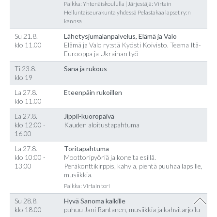
Paikka: Yhtenäiskoululla | Järjestäjä: Virtain
Helluntaiseurakunta yhdessä Pelastakaa lapset ry:n
kannsa
Su 21.8.
Lähetysjumalanpalvelus, Elämä ja Valo
klo 11.00
Elämä ja Valo ry:stä Kyösti Koivisto. Teema Itä-
Eurooppa ja Ukrainan työ
Ti 23.8.
Sana ja rukous
klo 19
La 27.8.
Eteenpäin rukoillen
klo 11.00
La 27.8.
Jippii-kuoropäivä
klo 12:00 -
Kauden aloitustapahtuma
16:00
La 27.8.
Toritapahtuma
klo 10:00 -
Moottoripyöriä ja koneita esillä.
13:00
Peräkonttikirppis, kahvia, pientä puuhaa lapsille,
musiikkia.
Paikka: Virtain tori
Su 28.8.
Hyvä Sanoma kaikille
klo 18.00
puhuu Jani Rantanen, musiikkia ja kahvitarjoilu