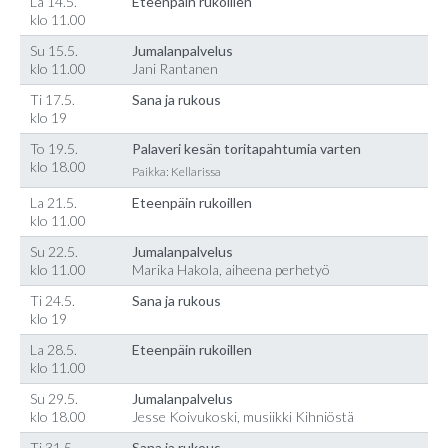
La 14.5.
Eteenpäin rukoillen
klo 11.00
Su 15.5.
Jumalanpalvelus
klo 11.00
Jani Rantanen
Ti 17.5.
Sana ja rukous
klo 19
To 19.5.
Palaveri kesän toritapahtumia varten
klo 18.00
Paikka: Kellarissa
La 21.5.
Eteenpäin rukoillen
klo 11.00
Su 22.5.
Jumalanpalvelus
klo 11.00
Marika Hakola, aiheena perhetyö
Ti 24.5.
Sana ja rukous
klo 19
La 28.5.
Eteenpäin rukoillen
klo 11.00
Su 29.5.
Jumalanpalvelus
klo 18.00
Jesse Koivukoski, musiikki Kihniöstä
Ti 31.5.
Sana ja rukous