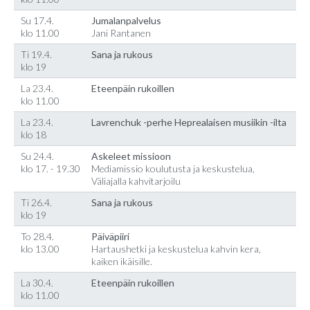
Su 17.4.
Jumalanpalvelus
klo 11.00
Jani Rantanen
Ti 19.4.
Sana ja rukous
klo 19
La 23.4.
Eteenpäin rukoillen
klo 11.00
La 23.4.
Lavrenchuk -perhe Heprealaisen musiikin -ilta
klo 18
Su 24.4.
Askeleet missioon
klo 17. - 19.30
Mediamissio koulutusta ja keskustelua,
Väliajalla kahvitarjoilu
Ti 26.4.
Sana ja rukous
klo 19
To 28.4.
Päiväpiiri
klo 13.00
Hartaushetki ja keskustelua kahvin kera,
kaiken ikäisille.
La 30.4.
Eteenpäin rukoillen
klo 11.00