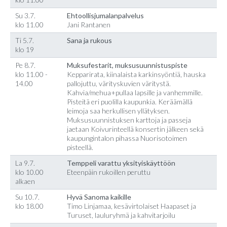
Su 3.7.
Ehtoollisjumalanpalvelus
klo 11.00
Jani Rantanen
Ti 5.7.
Sana ja rukous
klo 19
Pe 8.7.
Muksufestarit, muksusuunnistuspiste
klo 11.00 -
Kepparirata, kiinalaista karkinsyöntiä, hauska
14.00
pallojuttu, värityskuvien väritystä.
Kahvia/mehua+pullaa lapsille ja vanhemmille.
Pisteitä eri puolilla kaupunkia. Keräämällä
leimoja saa herkullisen yllätyksen.
Muksusuunnistuksen karttoja ja passeja
jaetaan Koivurinteellä konsertin jälkeen sekä
kaupungintalon pihassa Nuorisotoimen
pisteellä.
La 9.7.
Temppeli varattu yksityiskäyttöön
klo 10.00
Eteenpäin rukoillen peruttu
alkaen
Su 10.7.
Hyvä Sanoma kaikille
klo 18.00
Timo Linjamaa, kesävirtolaiset Haapaset ja
Turuset, lauluryhmä ja kahvitarjoilu