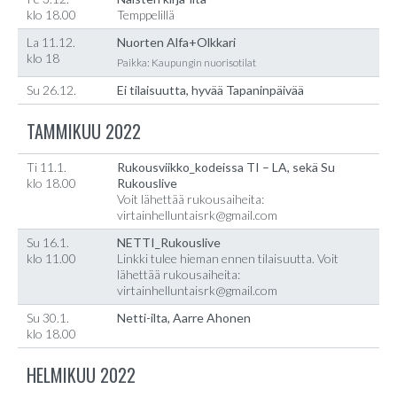
klo 18.00
Temppelillä
La 11.12.
Nuorten Alfa+Olkkari
klo 18
Paikka: Kaupungin nuorisotilat
Su 26.12.
Ei tilaisuutta, hyvää Tapaninpäivää
TAMMIKUU 2022
Ti 11.1.
Rukousviikko_kodeissa TI – LA, sekä Su
klo 18.00
Rukouslive
Voit lähettää rukousaiheita:
virtainhelluntaisrk@gmail.com
Su 16.1.
NETTI_Rukouslive
klo 11.00
Linkki tulee hieman ennen tilaisuutta. Voit
lähettää rukousaiheita:
virtainhelluntaisrk@gmail.com
Su 30.1.
Netti-ilta, Aarre Ahonen
klo 18.00
HELMIKUU 2022