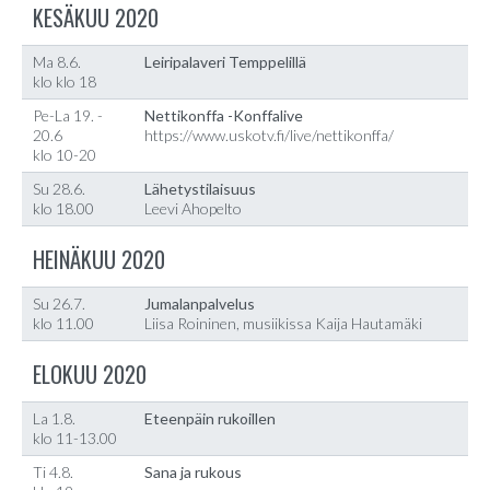
KESÄKUU 2020
Ma 8.6.
Leiripalaveri Temppelillä
klo klo 18
Pe-La 19. -
Nettikonffa -Konffalive
20.6
https://www.uskotv.fi/live/nettikonffa/
klo 10-20
Su 28.6.
Lähetystilaisuus
klo 18.00
Leevi Ahopelto
HEINÄKUU 2020
Su 26.7.
Jumalanpalvelus
klo 11.00
Liisa Roininen, musiikissa Kaija Hautamäki
ELOKUU 2020
La 1.8.
Eteenpäin rukoillen
klo 11-13.00
Ti 4.8.
Sana ja rukous