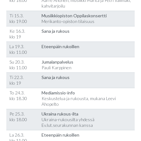
klo 18.00
Aarre Ahonen, musiikki Marita ja Petri Välimäki,
kahvitarjoilu
Ti 15.3.
Musiikkiopiston Oppilaskonsertti
klo 19.00
Merikanto-opiston tilaisuus
Ke 16.3.
Sana ja rukous
klo 19
La 19.3.
Eteenpäin rukoillen
klo 11.00
Su 20.3.
Jumalanpalvelus
klo 11.00
Pauli Karppinen
Ti 22.3.
Sana ja rukous
klo 19
To 24.3.
Mediamissio-info
klo 18.30
Keskustelua ja rukousta, mukana Leevi
Ahopelto
Pe 25.3.
Ukraina rukous-ilta
klo 18.00
Ukraina-rukousilta yhdessä
Ev.lut.seurakunnan kanssa
La 26.3.
Eteenpäin rukoillen
klo 11.00