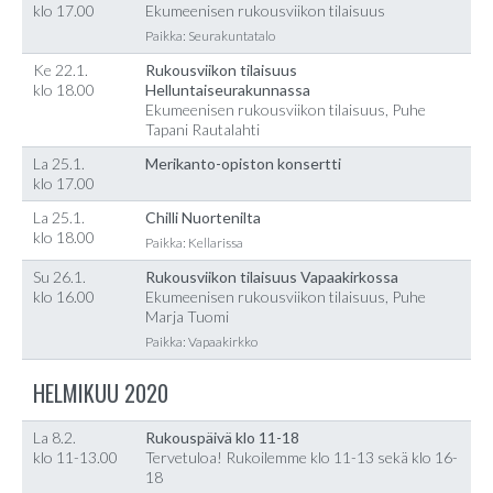
klo 17.00
Ekumeenisen rukousviikon tilaisuus
Paikka: Seurakuntatalo
Ke 22.1.
Rukousviikon tilaisuus
klo 18.00
Helluntaiseurakunnassa
Ekumeenisen rukousviikon tilaisuus, Puhe
Tapani Rautalahti
La 25.1.
Merikanto-opiston konsertti
klo 17.00
La 25.1.
Chilli Nuortenilta
klo 18.00
Paikka: Kellarissa
Su 26.1.
Rukousviikon tilaisuus Vapaakirkossa
klo 16.00
Ekumeenisen rukousviikon tilaisuus, Puhe
Marja Tuomi
Paikka: Vapaakirkko
HELMIKUU 2020
La 8.2.
Rukouspäivä klo 11-18
klo 11-13.00
Tervetuloa! Rukoilemme klo 11-13 sekä klo 16-
18