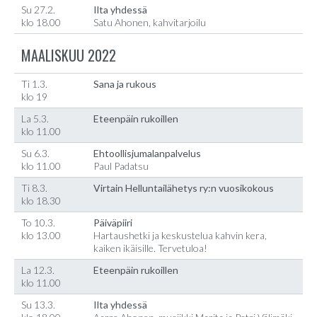
Su 27.2.
Ilta yhdessä
klo 18.00
Satu Ahonen, kahvitarjoilu
MAALISKUU 2022
Ti 1.3.
Sana ja rukous
klo 19
La 5.3.
Eteenpäin rukoillen
klo 11.00
Su 6.3.
Ehtoollisjumalanpalvelus
klo 11.00
Paul Padatsu
Ti 8.3.
Virtain Helluntailähetys ry:n vuosikokous
klo 18.30
To 10.3.
Päiväpiiri
klo 13.00
Hartaushetki ja keskustelua kahvin kera,
kaiken ikäisille. Tervetuloa!
La 12.3.
Eteenpäin rukoillen
klo 11.00
Su 13.3.
Ilta yhdessä