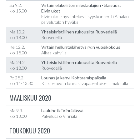
Su 9.2.
Virtain eläkeliiton mieslaulajien -tilaisuus:
klo 15.00
Elvin ukot
Elvin ukot -hyväntekeväisyyskonsertti Ainalan
palvelutalon hyväksi
Ma 10.2.
Yhteiskristillinen rukousilta Ruovedellä
klo 18.00
Ruovedellä
Ke 12.2.
Virtain helluntailähetys ry:n vuosikokous
klo 18.00
Alkaa kahvilla
Ma 24.2.
Yhteiskristillinen rukousilta Ruovedellä
klo 18.00
Ruovedellä
Pe 28.2.
Lounas ja kahvi Kohtaamispaikalla
klo 11-13.30
Kaikille avoin lounas, vapaaehtoisella maksulla
MAALISKUU 2020
Ma 9.3.
Lauluhetki Vihriälässä
klo 13.00
Palvelutalo Vihriälä
TOUKOKUU 2020