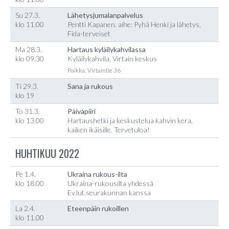
Su 27.3.
Lähetysjumalanpalvelus
klo 11.00
Pentti Kapanen, aihe: Pyhä Henki ja lähetys,
Fida-terveiset
Ma 28.3.
Hartaus kyläilykahvilassa
klo 09.30
Kyläilykahvila, Virtain keskus
Paikka: Virtaintie 36
Ti 29.3.
Sana ja rukous
klo 19
To 31.3.
Päiväpiiri
klo 13.00
Hartaushetki ja keskustelua kahvin kera,
kaiken ikäisille. Tervetuloa!
HUHTIKUU 2022
Pe 1.4.
Ukraina rukous-ilta
klo 18.00
Ukraina-rukousilta yhdessä
Ev.lut.seurakunnan kanssa
La 2.4.
Eteenpäin rukoillen
klo 11.00