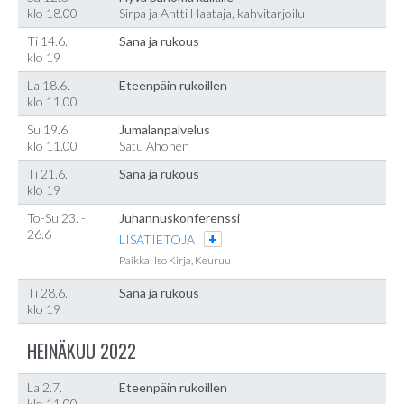
klo 18.00
Sirpa ja Antti Haataja, kahvitarjoilu
Ti 14.6.
Sana ja rukous
klo 19
La 18.6.
Eteenpäin rukoillen
klo 11.00
Su 19.6.
Jumalanpalvelus
klo 11.00
Satu Ahonen
Ti 21.6.
Sana ja rukous
klo 19
To-Su 23. -
Juhannuskonferenssi
26.6
LISÄTIETOJA
Paikka: Iso Kirja, Keuruu
Ti 28.6.
Sana ja rukous
klo 19
HEINÄKUU 2022
La 2.7.
Eteenpäin rukoillen
klo 11.00