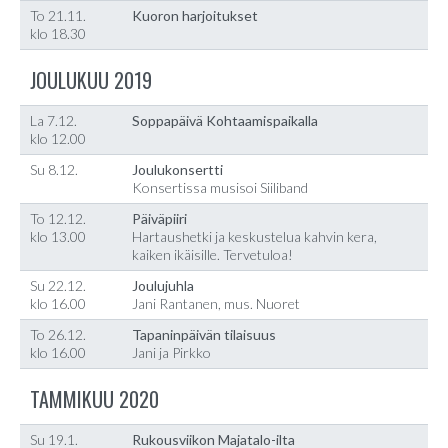
To 21.11.
Kuoron harjoitukset
klo 18.30
JOULUKUU 2019
La 7.12.
Soppapäivä Kohtaamispaikalla
klo 12.00
Su 8.12.
Joulukonsertti
Konsertissa musisoi Siiliband
To 12.12.
Päiväpiiri
klo 13.00
Hartaushetki ja keskustelua kahvin kera,
kaiken ikäisille. Tervetuloa!
Su 22.12.
Joulujuhla
klo 16.00
Jani Rantanen, mus. Nuoret
To 26.12.
Tapaninpäivän tilaisuus
klo 16.00
Jani ja Pirkko
TAMMIKUU 2020
Su 19.1.
Rukousviikon Majatalo-ilta