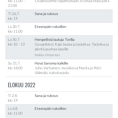
klo 11.00 -
Osallistumme tapahtumaan, ei omaa tilaisuutta
21.00
Ti 26.7.
Sana ja rukous
klo 19
La 30.7.
Eteenpäin rukoillen
klo 11.00
La 30.7.
Hengellisiä lauluja Torilla
klo 10 - 13
Gospelkiesi; Kajo laulaa ja laulattaa. Tarjoilua ja
pientä puuhaa lapsille
Paikka: Virtain tori
Su 31.7.
Hyvä Sanoma kaikille
klo 18.00
Juho Vartiainen, musiikissa Marita ja Petri
Välimäki, kahvitarjoilu
ELOKUU 2022
Ti 2.8.
Sana ja rukous
klo 19
La 6.8.
Eteenpäin rukoillen
klo 11.00