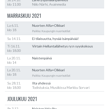
klo 11.00
Niilo Närhi, Avainmedia
MARRASKUU 2021
La 6.11.
Nuorten Alfa+Olkkari
klo 18
Paikka: Kaupungin nuorisotilat
Su 14.11.
Ei tilaisuutta, hyvää isänpäivää!
Ti 16.11.
Virtain Helluntailähetys ry:n syyskokous
klo 18.00
La 20.11.
Naistenpäivä
klo 14
La 20.11.
Nuorten Alfa+Olkkari
klo 18
Paikka: Kaupungin nuorisotilat
Su 28.11.
Ilta yhdessä
klo 18.00
Todistuksia, Musiikissa Markku Sorvari
JOULUKUU 2021
Pe 3.12.
Naisten kirja-ilta