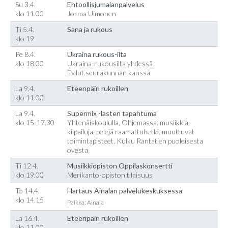
Su 3.4.
Ehtoollisjumalanpalvelus
klo 11.00
Jorma Uimonen
Ti 5.4.
Sana ja rukous
klo 19
Pe 8.4.
Ukraina rukous-ilta
klo 18.00
Ukraina-rukousilta yhdessä
Ev.lut.seurakunnan kanssa
La 9.4.
Eteenpäin rukoillen
klo 11.00
La 9.4.
Supermix -lasten tapahtuma
klo 15-17.30
Yhtenäiskoululla, Ohjemassa: musiikkia,
kilpailuja, pelejä raamattuhetki, muuttuvat
toimintapisteet. Kulku Rantatien puoleisesta
ovesta
Ti 12.4.
Musiikkiopiston Oppilaskonsertti
klo 19.00
Merikanto-opiston tilaisuus
To 14.4.
Hartaus Ainalan palvelukeskuksessa
klo 14.15
Paikka: Ainala
La 16.4.
Eteenpäin rukoillen
klo 11.00