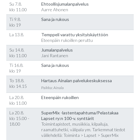
Su 7.8.
Ehtoollisjumalanpalvelus
klo 11.00
Aarre Ahonen
Ti 9.8.
Sana ja rukous
klo 19
La 13.8.
Temppeli varattu yksityiskäyttöön
Eteenpäin rukoillen peruttu
Su 14.8.
Jumalanpalvelus
klo 11.00
Jani Rantanen
Ti 16.8.
Sana ja rukous
klo 19
To 18.8.
Hartaus Ainalan palvelukeskuksessa
klo 14.15
Paikka: Ainala
La 20.8.
Eteenpäin rukoillen
klo 11.00
La 20.8.
SuperMix -lastentapahtuma/Pelastakaa
klo 15.00 -
Lapset ry:n 100-v. synttärit
18.00
Toimintapisteet, musiikkia, kilpailuja,
raamattuhetki, välipala ym. Tarkemmat tiedot
välilehdellä: Toiminta > Lapset > SuperMix