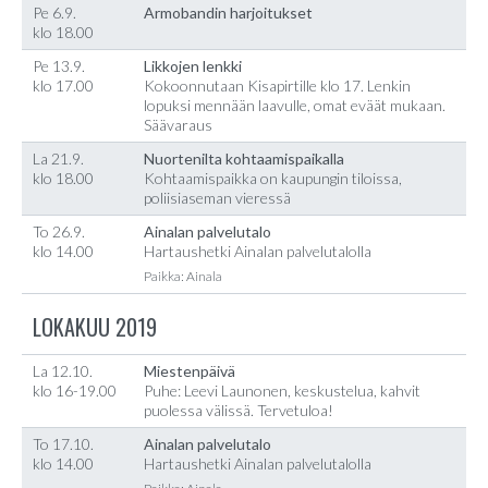
Pe 6.9.
Armobandin harjoitukset
klo 18.00
Pe 13.9.
Likkojen lenkki
klo 17.00
Kokoonnutaan Kisapirtille klo 17. Lenkin
lopuksi mennään laavulle, omat eväät mukaan.
Säävaraus
La 21.9.
Nuortenilta kohtaamispaikalla
klo 18.00
Kohtaamispaikka on kaupungin tiloissa,
poliisiaseman vieressä
To 26.9.
Ainalan palvelutalo
klo 14.00
Hartaushetki Ainalan palvelutalolla
Paikka: Ainala
LOKAKUU 2019
La 12.10.
Miestenpäivä
klo 16-19.00
Puhe: Leevi Launonen, keskustelua, kahvit
puolessa välissä. Tervetuloa!
To 17.10.
Ainalan palvelutalo
klo 14.00
Hartaushetki Ainalan palvelutalolla