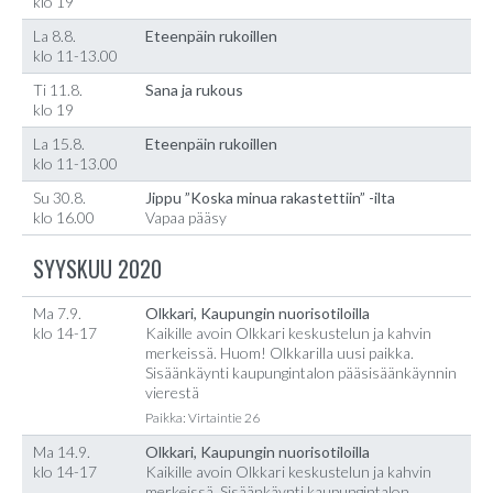
klo 19
La 8.8.
Eteenpäin rukoillen
klo 11-13.00
Ti 11.8.
Sana ja rukous
klo 19
La 15.8.
Eteenpäin rukoillen
klo 11-13.00
Su 30.8.
Jippu ”Koska minua rakastettiin” -ilta
klo 16.00
Vapaa pääsy
SYYSKUU 2020
Ma 7.9.
Olkkari, Kaupungin nuorisotiloilla
klo 14-17
Kaikille avoin Olkkari keskustelun ja kahvin
merkeissä. Huom! Olkkarilla uusi paikka.
Sisäänkäynti kaupungintalon pääsisäänkäynnin
vierestä
Paikka: Virtaintie 26
Ma 14.9.
Olkkari, Kaupungin nuorisotiloilla
klo 14-17
Kaikille avoin Olkkari keskustelun ja kahvin
merkeissä. Sisäänkäynti kaupungintalon