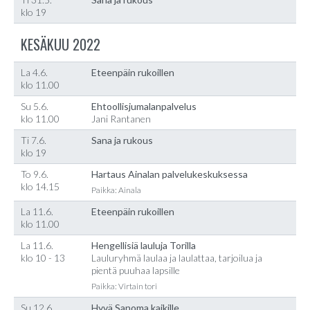
klo 19
KESÄKUU 2022
La 4.6.
Eteenpäin rukoillen
klo 11.00
Su 5.6.
Ehtoollisjumalanpalvelus
klo 11.00
Jani Rantanen
Ti 7.6.
Sana ja rukous
klo 19
To 9.6.
Hartaus Ainalan palvelukeskuksessa
klo 14.15
Paikka: Ainala
La 11.6.
Eteenpäin rukoillen
klo 11.00
La 11.6.
Hengellisiä lauluja Torilla
klo 10 - 13
Lauluryhmä laulaa ja laulattaa, tarjoilua ja
pientä puuhaa lapsille
Paikka: Virtain tori
Su 12.6.
Hyvä Sanoma kaikille