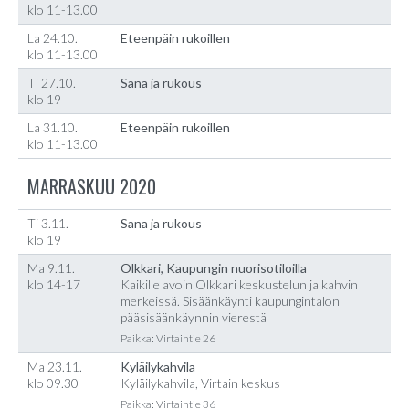
klo 11-13.00
La 24.10.
Eteenpäin rukoillen
klo 11-13.00
Ti 27.10.
Sana ja rukous
klo 19
La 31.10.
Eteenpäin rukoillen
klo 11-13.00
MARRASKUU 2020
Ti 3.11.
Sana ja rukous
klo 19
Ma 9.11.
Olkkari, Kaupungin nuorisotiloilla
klo 14-17
Kaikille avoin Olkkari keskustelun ja kahvin
merkeissä. Sisäänkäynti kaupungintalon
pääsisäänkäynnin vierestä
Paikka: Virtaintie 26
Ma 23.11.
Kyläilykahvila
klo 09.30
Kyläilykahvila, Virtain keskus
Paikka: Virtaintie 36