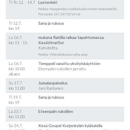
Ti-To 12. - 14.7
Lastenleiri
Paikka: Haapamäen matkailutila Virtain Vaskivedellä,
Purrantie 147, 34710 Virrat
Ti 12.7.
Sana ja rukous
klo 19
La 16.7.
mukana Raitilla raikaa-tapahtumassa,
klo 11 - 15
KesäVirratSoi
Kahviteltta
Paikka: Yhtenäiskoulun piha-alue
La 16.7.
Temppeli varattu yksityiskäyttöön
klo 10.00
Eteenpäin rukoillen peruttu
alkaen
Su 17.7.
Jumalanpalvelus
klo 11.00
Jani Rantanen
Ti 19.7.
Sana ja rukous
klo 19
La 23.7.
Eteenpäin rukoillen
klo 11.00
Su 24.7.
Kesä Gospel Kurjenkylän kylätalolla