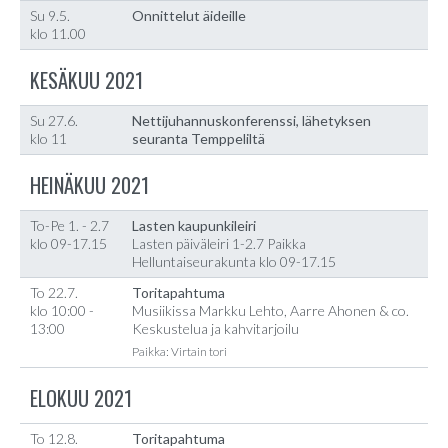
Su 9.5.
Onnittelut äideille
klo 11.00
KESÄKUU 2021
Su 27.6.
Nettijuhannuskonferenssi, lähetyksen
klo 11
seuranta Temppeliltä
HEINÄKUU 2021
To-Pe 1. - 2.7
Lasten kaupunkileiri
klo 09-17.15
Lasten päiväleiri 1-2.7 Paikka
Helluntaiseurakunta klo 09-17.15
To 22.7.
Toritapahtuma
klo 10:00 -
Musiikissa Markku Lehto, Aarre Ahonen & co.
13:00
Keskustelua ja kahvitarjoilu
Paikka: Virtain tori
ELOKUU 2021
To 12.8.
Toritapahtuma