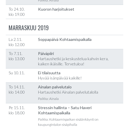
Paikka: Ainala
To 24.10.
Kuoron harjoitukset
klo 19.00
MARRASKUU 2019
La 2.11.
Soppapäivä Kohtaamispaikalla
klo 12.00
To 7.11.
Päiväpiiri
klo 13.00
Hartaushetki ja keskustelua kahvin kera,
kaiken ikäisille. Tervetuloa!
Su 10.11.
Ei tilaisuutta
Hyvää isänpäivää kaikille!
To 14.11.
Ainalan palvelutalo
klo 14.00
Hartaushetki Ainalan palvelutalolla
Paikka: Ainala
Pe 15.11.
Stressin hallinta – Satu Haveri
klo 18.00
Kohtaamispaikalla
Paikka: Kohtaamispaikan sisäänkäynti on
kaupungintalon sisäpihalla