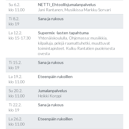
Su 6.2.
NETTI_Ehtoollisjumalanpalvelus
klo 11.00
Jani Rantanen, Musiikissa Markku Sorvari
Ti 8.2.
Sana ja rukous
klo 19
La 12.2.
Supermix -lasten tapahtuma
klo 15-17.30
Yhtenäiskoululla, Ohjemassa: musiikkia,
kilpailuja, pelejä raamattuhetki, muuttuvat
toimintapisteet. Kulku Rantatien puoleisesta
ovesta
Ti 15.2.
Sana ja rukous
klo 19
La 19.2.
Eteenpäin rukoillen
klo 11.00
Su 20.2.
Jumalanpalvelus
klo 11.00
Heikki Korppi
Ti 22.2.
Sana ja rukous
klo 19
La 26.2.
Eteenpäin rukoillen
klo 11.00