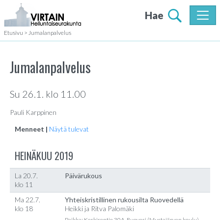
Hae
Etusivu
>
Jumalanpalvelus
Jumalanpalvelus
Su 26.1. klo 11.00
Pauli Karppinen
Menneet |
Näytä tulevat
HEINÄKUU 2019
La 20.7.
Päivärukous
klo 11
Ma 22.7.
Yhteiskristillinen rukousilta Ruovedellä
klo 18
Heikki ja Ritva Palomäki
Paikka: Keskisentie 30A, Ruovesi (Mustajärven koulu)