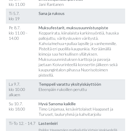
klo 11.00
Jani Rantanen
Ti 5.7.
Sana ja rukous
klo 19
Pe 8.7.
Muksufestarit, muksusuunnistuspiste
klo 11.00 -
Kepparirata, kiinalaista karkinsyöntiä, hauska
14.00
pallojuttu, värityskuvien väritystä.
Kahvia/mehua+pullaa lapsille ja vanhemmille.
Pisteitä eri puolilla kaupunkia. Keräämällä
leimoja saa herkullisen yllätyksen.
Muksusuunnistuksen karttoja ja passeja
jaetaan Koivurinteellä konsertin jälkeen sekä
kaupungintalon pihassa Nuorisotoimen
pisteellä.
La 9.7.
Temppeli varattu yksityiskäyttöön
klo 10.00
Eteenpäin rukoillen peruttu
alkaen
Su 10.7.
Hyvä Sanoma kaikille
klo 18.00
Timo Linjamaa, kesävirtolaiset Haapaset ja
Turuset, lauluryhmä ja kahvitarjoilu
Ti-To 12. - 14.7
Lastenleiri
Paikka: Haapamäen matkailutila Virtain Vaskivedellä,