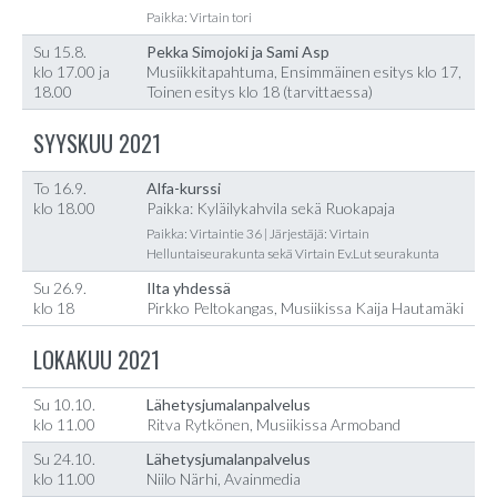
Paikka: Virtain tori
Su 15.8.
Pekka Simojoki ja Sami Asp
klo 17.00 ja
Musiikkitapahtuma, Ensimmäinen esitys klo 17,
18.00
Toinen esitys klo 18 (tarvittaessa)
SYYSKUU 2021
To 16.9.
Alfa-kurssi
klo 18.00
Paikka: Kyläilykahvila sekä Ruokapaja
Paikka: Virtaintie 36 | Järjestäjä: Virtain
Helluntaiseurakunta sekä Virtain Ev.Lut seurakunta
Su 26.9.
Ilta yhdessä
klo 18
Pirkko Peltokangas, Musiikissa Kaija Hautamäki
LOKAKUU 2021
Su 10.10.
Lähetysjumalanpalvelus
klo 11.00
Ritva Rytkönen, Musiikissa Armoband
Su 24.10.
Lähetysjumalanpalvelus
klo 11.00
Niilo Närhi, Avainmedia