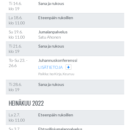
Ti 14.6.
Sana ja rukous
klo 19
La 18.6.
Eteenpäin rukoillen
klo 11.00
Su 19.6.
Jumalanpalvelus
klo 11.00
Satu Ahonen
Ti 21.6.
Sana ja rukous
klo 19
To-Su 23. -
Juhannuskonferenssi
26.6
LISÄTIETOJA
Paikka: Iso Kirja, Keuruu
Ti 28.6.
Sana ja rukous
klo 19
HEINÄKUU 2022
La 2.7.
Eteenpäin rukoillen
klo 11.00
Su 3.7.
Ehtoollisjumalanpalvelus