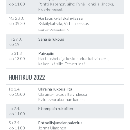
klo 11.00
Pentti Kapanen, aihe: Pyhä Henki ja lähetys,
Fida-terveiset
Ma 28.3.
Hartaus kyläilykahvilassa
klo 09.30
Kyläilykahvila, Virtain keskus
Paikka: Virtaintie 36
Ti 29.3.
Sana ja rukous
klo 19
To 31.3.
Päiväpiiri
klo 13.00
Hartaushetki ja keskustelua kahvin kera,
kaiken ikäisille. Tervetuloa!
HUHTIKUU 2022
Pe 1.4.
Ukraina rukous-ilta
klo 18.00
Ukraina-rukousilta yhdessä
Ev.lut.seurakunnan kanssa
La 2.4.
Eteenpäin rukoillen
klo 11.00
Su 3.4.
Ehtoollisjumalanpalvelus
klo 11.00
Jorma Uimonen