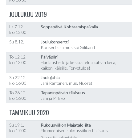
JOULUKUU 2019
La 7.12.
Soppapäivä Kohtaamispaikalla
klo 12.00
Su 8.12.
Joulukonsertti
Konsertissa musisoi Siiliband
To 12.12.
Päiväpiiri
klo 13.00
Hartaushetki ja keskustelua kahvin kera,
kaiken ikäisille. Tervetuloa!
Su 22.12.
Joulujuhla
klo 16.00
Jani Rantanen, mus. Nuoret
To 26.12.
Tapaninpäivän tilaisuus
klo 16.00
Jani ja Pirkko
TAMMIKUU 2020
Su 19.1.
Rukousviikon Majatalo-ilta
klo 17.00
Ekumeenisen rukousviikon tilaisuus
Paikka: Seurakuntatalo