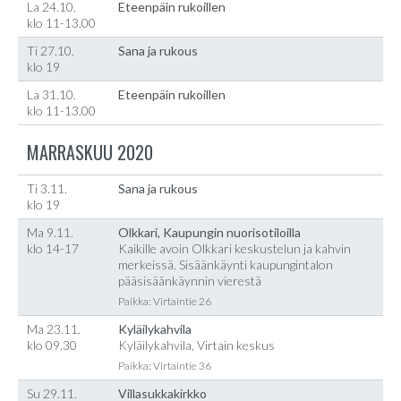
La 24.10.
Eteenpäin rukoillen
klo 11-13.00
Ti 27.10.
Sana ja rukous
klo 19
La 31.10.
Eteenpäin rukoillen
klo 11-13.00
MARRASKUU 2020
Ti 3.11.
Sana ja rukous
klo 19
Ma 9.11.
Olkkari, Kaupungin nuorisotiloilla
klo 14-17
Kaikille avoin Olkkari keskustelun ja kahvin
merkeissä. Sisäänkäynti kaupungintalon
pääsisäänkäynnin vierestä
Paikka: Virtaintie 26
Ma 23.11.
Kyläilykahvila
klo 09.30
Kyläilykahvila, Virtain keskus
Paikka: Virtaintie 36
Su 29.11.
Villasukkakirkko