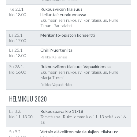
Ke 22.1.
Rukousviikon tilaisuus
klo 18.00
Helluntaiseurakunnassa
Ekumeenisen rukousviikon tilaisuus, Puhe
Tapani Rautalahti
La 25.1.
Merikanto-opiston konsertti
klo 17.00
La 25.1.
Chilli Nuortenilta
klo 18.00
Paikka: Kellarissa
Su 26.1.
Rukousviikon tilaisuus Vapaakirkossa
klo 16.00
Ekumeenisen rukousviikon tilaisuus, Puhe
Marja Tuomi
Paikka: Vapaakirkko
HELMIKUU 2020
La 8.2.
Rukouspäivä klo 11-18
klo 11-13.00
Tervetuloa! Rukoilemme klo 11-13 sekä klo 16-
18
Su 9.2.
Virtain eläkeliiton mieslaulajien -tilaisuus: