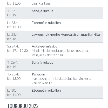
klo 11.00
Jani Rantanen
Ti 19.4.
Sana ja rukous
klo 19
La 23.4.
Eteenpäin rukoillen
klo 11.00
La 23.4.
Lavrenchuk -perhe Heprealaisen musiikin -ilta
klo 18
Su 24.4.
Askeleet missioon
klo 17. - 19.30
Mediamissio koulutusta ja keskustelua,
Väliajalla kahvitarjoilu
Ti 26.4.
Sana ja rukous
klo 19
To 28.4.
Päiväpiiri
klo 13.00
Hartaushetki ja keskustelua kahvin kera,
kaiken ikäisille.
La 30.4.
Eteenpäin rukoillen
klo 11.00
TOUKOKUU 2022