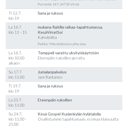
Purrantie 147, 34710 Virrat
Ti 12.7.
Sana ja rukous
klo 19
La 16.7.
mukana Raitilla raikaa-tapahtumassa,
klo 11 - 15
KesäVirratSoi
Kahviteltta
Paikka: Yhtenäiskoulun piha-alue
La 16.7.
Temppeli varattu yksityiskäyttöön
klo 10.00
Eteenpäin rukoillen peruttu
alkaen
Su 17.7.
Jumalanpalvelus
klo 11.00
Jani Rantanen
Ti 19.7.
Sana ja rukous
klo 19
La 23.7.
Eteenpäin rukoillen
klo 11.00
Su 24.7.
Kesä Gospel Kurjenkylän kylätalolla
klo 11.00 -
Osallistumme tapahtumaan, ei omaa tilaisuutta
21.00