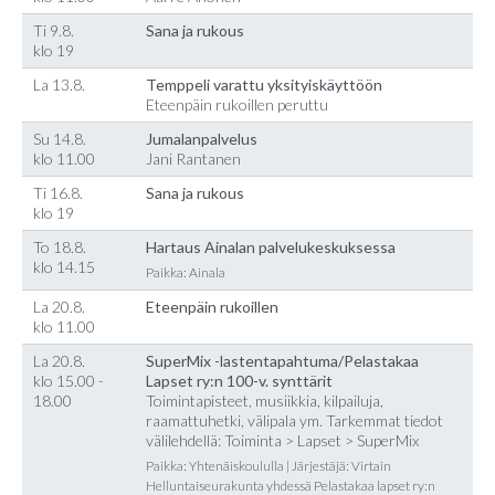
Ti 9.8.
Sana ja rukous
klo 19
La 13.8.
Temppeli varattu yksityiskäyttöön
Eteenpäin rukoillen peruttu
Su 14.8.
Jumalanpalvelus
klo 11.00
Jani Rantanen
Ti 16.8.
Sana ja rukous
klo 19
To 18.8.
Hartaus Ainalan palvelukeskuksessa
klo 14.15
Paikka: Ainala
La 20.8.
Eteenpäin rukoillen
klo 11.00
La 20.8.
SuperMix -lastentapahtuma/Pelastakaa
klo 15.00 -
Lapset ry:n 100-v. synttärit
18.00
Toimintapisteet, musiikkia, kilpailuja,
raamattuhetki, välipala ym. Tarkemmat tiedot
välilehdellä: Toiminta > Lapset > SuperMix
Paikka: Yhtenäiskoululla | Järjestäjä: Virtain
Helluntaiseurakunta yhdessä Pelastakaa lapset ry:n