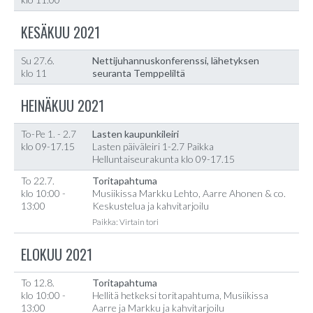
KESÄKUU 2021
Su 27.6.
Nettijuhannuskonferenssi, lähetyksen
klo 11
seuranta Temppeliltä
HEINÄKUU 2021
To-Pe 1. - 2.7
Lasten kaupunkileiri
klo 09-17.15
Lasten päiväleiri 1-2.7 Paikka
Helluntaiseurakunta klo 09-17.15
To 22.7.
Toritapahtuma
klo 10:00 -
Musiikissa Markku Lehto, Aarre Ahonen & co.
13:00
Keskustelua ja kahvitarjoilu
Paikka: Virtain tori
ELOKUU 2021
To 12.8.
Toritapahtuma
klo 10:00 -
Hellitä hetkeksi toritapahtuma, Musiikissa
13:00
Aarre ja Markku ja kahvitarjoilu