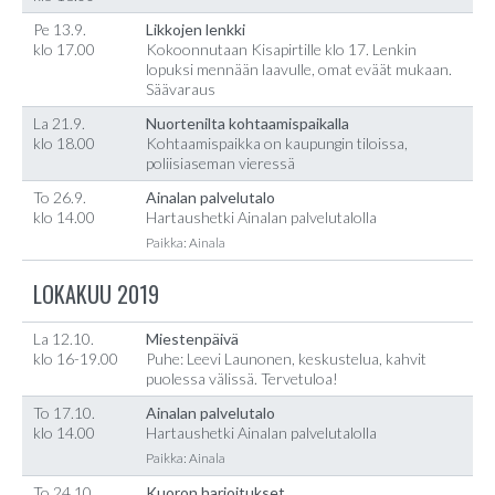
Pe 13.9.
Likkojen lenkki
klo 17.00
Kokoonnutaan Kisapirtille klo 17. Lenkin
lopuksi mennään laavulle, omat eväät mukaan.
Säävaraus
La 21.9.
Nuortenilta kohtaamispaikalla
klo 18.00
Kohtaamispaikka on kaupungin tiloissa,
poliisiaseman vieressä
To 26.9.
Ainalan palvelutalo
klo 14.00
Hartaushetki Ainalan palvelutalolla
Paikka: Ainala
LOKAKUU 2019
La 12.10.
Miestenpäivä
klo 16-19.00
Puhe: Leevi Launonen, keskustelua, kahvit
puolessa välissä. Tervetuloa!
To 17.10.
Ainalan palvelutalo
klo 14.00
Hartaushetki Ainalan palvelutalolla
Paikka: Ainala
To 24.10.
Kuoron harjoitukset