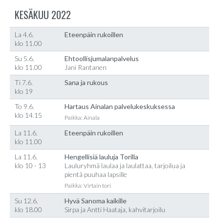
KESÄKUU 2022
La 4.6.
Eteenpäin rukoillen
klo 11.00
Su 5.6.
Ehtoollisjumalanpalvelus
klo 11.00
Jani Rantanen
Ti 7.6.
Sana ja rukous
klo 19
To 9.6.
Hartaus Ainalan palvelukeskuksessa
klo 14.15
Paikka: Ainala
La 11.6.
Eteenpäin rukoillen
klo 11.00
La 11.6.
Hengellisiä lauluja Torilla
klo 10 - 13
Lauluryhmä laulaa ja laulattaa, tarjoilua ja
pientä puuhaa lapsille
Paikka: Virtain tori
Su 12.6.
Hyvä Sanoma kaikille
klo 18.00
Sirpa ja Antti Haataja, kahvitarjoilu