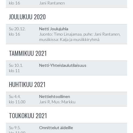
klo 16
Jani Rantanen
JOULUKUU 2020
Su 20.12.
Netti Joulujuhla
klo 16
Juonto: Timo Linajamaa, puhe: Jani Rantanen,
musiikissa: Kaija ja musiikkiryhmä
TAMMIKUU 2021
Su 10.1.
Netti-Yhteislaulutilaisuus
klo 11
HUHTIKUU 2021
Su 4.4.
Nettiehtoollinen
klo 11.00
Jani R, Mus: Markku
TOUKOKUU 2021
Su 9.5.
Onnittelut äideille
klo 11.00