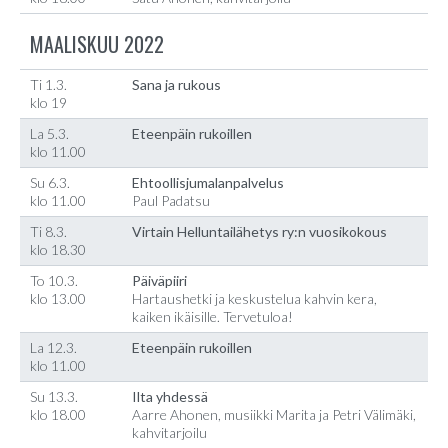
MAALISKUU 2022
Ti 1.3.
Sana ja rukous
klo 19
La 5.3.
Eteenpäin rukoillen
klo 11.00
Su 6.3.
Ehtoollisjumalanpalvelus
klo 11.00
Paul Padatsu
Ti 8.3.
Virtain Helluntailähetys ry:n vuosikokous
klo 18.30
To 10.3.
Päiväpiiri
klo 13.00
Hartaushetki ja keskustelua kahvin kera,
kaiken ikäisille. Tervetuloa!
La 12.3.
Eteenpäin rukoillen
klo 11.00
Su 13.3.
Ilta yhdessä
klo 18.00
Aarre Ahonen, musiikki Marita ja Petri Välimäki,
kahvitarjoilu