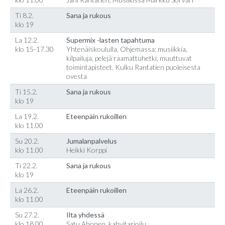
Ti 8.2.
Sana ja rukous
klo 19
La 12.2.
Supermix -lasten tapahtuma
klo 15-17.30
Yhtenäiskoululla, Ohjemassa: musiikkia,
kilpailuja, pelejä raamattuhetki, muuttuvat
toimintapisteet. Kulku Rantatien puoleisesta
ovesta
Ti 15.2.
Sana ja rukous
klo 19
La 19.2.
Eteenpäin rukoillen
klo 11.00
Su 20.2.
Jumalanpalvelus
klo 11.00
Heikki Korppi
Ti 22.2.
Sana ja rukous
klo 19
La 26.2.
Eteenpäin rukoillen
klo 11.00
Su 27.2.
Ilta yhdessä
klo 18.00
Satu Ahonen, kahvitarjoilu