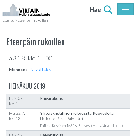
Hae
Etusivu
>
Eteenpäin rukoillen
Eteenpäin rukoillen
La 31.8. klo 11.00
Menneet |
Näytä tulevat
HEINÄKUU 2019
La 20.7.
Päivärukous
klo 11
Ma 22.7.
Yhteiskristillinen rukousilta Ruovedellä
klo 18
Heikki ja Ritva Palomäki
Paikka: Keskisentie 30A, Ruovesi (Mustajärven koulu)
La 27.7.
Päivärukous