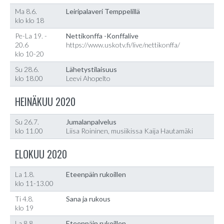
Ma 8.6.
Leiripalaveri Temppelillä
klo klo 18
Pe-La 19. -
Nettikonffa -Konffalive
20.6
https://www.uskotv.fi/live/nettikonffa/
klo 10-20
Su 28.6.
Lähetystilaisuus
klo 18.00
Leevi Ahopelto
HEINÄKUU 2020
Su 26.7.
Jumalanpalvelus
klo 11.00
Liisa Roininen, musiikissa Kaija Hautamäki
ELOKUU 2020
La 1.8.
Eteenpäin rukoillen
klo 11-13.00
Ti 4.8.
Sana ja rukous
klo 19
La 8.8.
Eteenpäin rukoillen