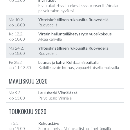
klo 15.00
Elvin ukot
Elvin ukot -hyväntekeväisyyskonsertti Ainalan
palvelutalon hyväksi
Ma 10.2.
Yhteiskristillinen rukousilta Ruovedellä
klo 18.00
Ruovedellä
Ke 12.2.
Virtain helluntailähetys ry:n vuosikokous
klo 18.00
Alkaa kahvilla
Ma 24.2.
Yhteiskristillinen rukousilta Ruovedellä
klo 18.00
Ruovedellä
Pe 28.2.
Lounas ja kahvi Kohtaamispaikalla
klo 11-13.30
Kaikille avoin lounas, vapaaehtoisella maksulla
MAALISKUU 2020
Ma 9.3.
Lauluhetki Vihriälässä
klo 13.00
Palvelutalo Vihriälä
TOUKOKUU 2020
Ti 5.5.
RukousLive
klo 19.00
Suora lähetys. Voit osallistua lähettämällä