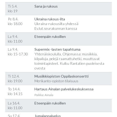
Ti 5.4.
Sana ja rukous
klo 19
Pe 8.4.
Ukraina rukous-ilta
klo 18.00
Ukraina-rukousilta yhdessä
Ev.lut.seurakunnan kanssa
La 9.4.
Eteenpäin rukoillen
klo 11.00
La 9.4.
Supermix -lasten tapahtuma
klo 15-17.30
Yhtenäiskoululla, Ohjemassa: musiikkia,
kilpailuja, pelejä raamattuhetki, muuttuvat
toimintapisteet. Kulku Rantatien puoleisesta
ovesta
Ti 12.4.
Musiikkiopiston Oppilaskonsertti
klo 19.00
Merikanto-opiston tilaisuus
To 14.4.
Hartaus Ainalan palvelukeskuksessa
klo 14.15
Paikka: Ainala
La 16.4.
Eteenpäin rukoillen
klo 11.00
Su 17.4.
Jumalanpalvelus