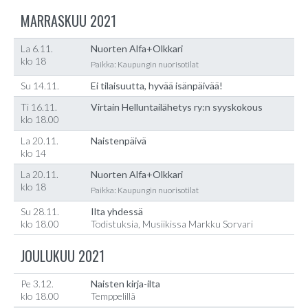
MARRASKUU 2021
La 6.11.
Nuorten Alfa+Olkkari
klo 18
Paikka: Kaupungin nuorisotilat
Su 14.11.
Ei tilaisuutta, hyvää isänpäivää!
Ti 16.11.
Virtain Helluntailähetys ry:n syyskokous
klo 18.00
La 20.11.
Naistenpäivä
klo 14
La 20.11.
Nuorten Alfa+Olkkari
klo 18
Paikka: Kaupungin nuorisotilat
Su 28.11.
Ilta yhdessä
klo 18.00
Todistuksia, Musiikissa Markku Sorvari
JOULUKUU 2021
Pe 3.12.
Naisten kirja-ilta
klo 18.00
Temppelillä