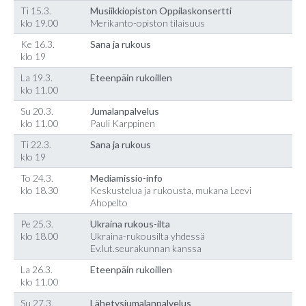
Ti 15.3.
Musiikkiopiston Oppilaskonsertti
klo 19.00
Merikanto-opiston tilaisuus
Ke 16.3.
Sana ja rukous
klo 19
La 19.3.
Eteenpäin rukoillen
klo 11.00
Su 20.3.
Jumalanpalvelus
klo 11.00
Pauli Karppinen
Ti 22.3.
Sana ja rukous
klo 19
To 24.3.
Mediamissio-info
klo 18.30
Keskustelua ja rukousta, mukana Leevi
Ahopelto
Pe 25.3.
Ukraina rukous-ilta
klo 18.00
Ukraina-rukousilta yhdessä
Ev.lut.seurakunnan kanssa
La 26.3.
Eteenpäin rukoillen
klo 11.00
Su 27.3.
Lähetysjumalanpalvelus