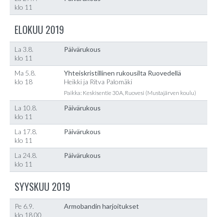
klo 11
ELOKUU 2019
La 3.8.
Päivärukous
klo 11
Ma 5.8.
Yhteiskristillinen rukousilta Ruovedellä
klo 18
Heikki ja Ritva Palomäki
Paikka: Keskisentie 30A, Ruovesi (Mustajärven koulu)
La 10.8.
Päivärukous
klo 11
La 17.8.
Päivärukous
klo 11
La 24.8.
Päivärukous
klo 11
SYYSKUU 2019
Pe 6.9.
Armobandin harjoitukset
klo 18.00