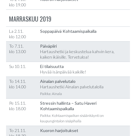
klo 19.00
MARRASKUU 2019
La 2.11.
Soppapäivä Kohtaamispaikalla
klo 12.00
To 7.11.
Päiväpiiri
klo 13.00
Hartaushetki ja keskustelua kahvin kera,
kaiken ikäisille. Tervetuloa!
Su 10.11.
Ei tilaisuutta
Hyvää isänpäivää kaikille!
To 14.11.
Ainalan palvelutalo
klo 14.00
Hartaushetki Ainalan palvelutalolla
Paikka: Ainala
Pe 15.11.
Stressin hallinta – Satu Haveri
klo 18.00
Kohtaamispaikalla
Paikka: Kohtaamispaikan sisäänkäynti on
kaupungintalon sisäpihalla
To 21.11.
Kuoron harjoitukset
klo 18.30