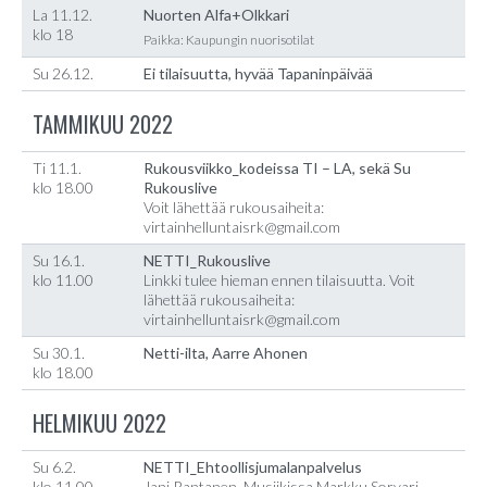
La 11.12.
Nuorten Alfa+Olkkari
klo 18
Paikka: Kaupungin nuorisotilat
Su 26.12.
Ei tilaisuutta, hyvää Tapaninpäivää
TAMMIKUU 2022
Ti 11.1.
Rukousviikko_kodeissa TI – LA, sekä Su
klo 18.00
Rukouslive
Voit lähettää rukousaiheita:
virtainhelluntaisrk@gmail.com
Su 16.1.
NETTI_Rukouslive
klo 11.00
Linkki tulee hieman ennen tilaisuutta. Voit
lähettää rukousaiheita:
virtainhelluntaisrk@gmail.com
Su 30.1.
Netti-ilta, Aarre Ahonen
klo 18.00
HELMIKUU 2022
Su 6.2.
NETTI_Ehtoollisjumalanpalvelus
klo 11.00
Jani Rantanen, Musiikissa Markku Sorvari