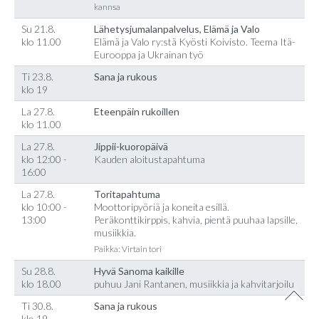
kannsa
Su 21.8.
Lähetysjumalanpalvelus, Elämä ja Valo
klo 11.00
Elämä ja Valo ry:stä Kyösti Koivisto. Teema Itä-
Eurooppa ja Ukrainan työ
Ti 23.8.
Sana ja rukous
klo 19
La 27.8.
Eteenpäin rukoillen
klo 11.00
La 27.8.
Jippii-kuoropäivä
klo 12:00 -
Kauden aloitustapahtuma
16:00
La 27.8.
Toritapahtuma
klo 10:00 -
Moottoripyöriä ja koneita esillä.
13:00
Peräkonttikirppis, kahvia, pientä puuhaa lapsille,
musiikkia.
Paikka: Virtain tori
Su 28.8.
Hyvä Sanoma kaikille
klo 18.00
puhuu Jani Rantanen, musiikkia ja kahvitarjoilu
Ti 30.8.
Sana ja rukous
klo 19