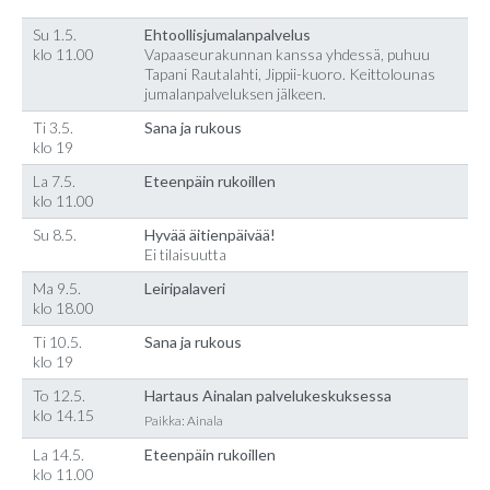
Su 1.5.
Ehtoollisjumalanpalvelus
klo 11.00
Vapaaseurakunnan kanssa yhdessä, puhuu
Tapani Rautalahti, Jippii-kuoro. Keittolounas
jumalanpalveluksen jälkeen.
Ti 3.5.
Sana ja rukous
klo 19
La 7.5.
Eteenpäin rukoillen
klo 11.00
Su 8.5.
Hyvää äitienpäivää!
Ei tilaisuutta
Ma 9.5.
Leiripalaveri
klo 18.00
Ti 10.5.
Sana ja rukous
klo 19
To 12.5.
Hartaus Ainalan palvelukeskuksessa
klo 14.15
Paikka: Ainala
La 14.5.
Eteenpäin rukoillen
klo 11.00