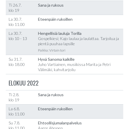
Ti 26.7.
Sana ja rukous
klo 19
La 30.7.
Eteenpäin rukoillen
klo 11.00
La 30.7.
Hengellisiä lauluja Torilla
klo 10 - 13
Gospelkiesi; Kajo laulaa ja laulattaa. Tarjoilua ja
pientä puuhaa lapsille
Paikka: Virtain tori
Su 31.7.
Hyvä Sanoma kaikille
klo 18.00
Juho Vartiainen, musiikissa Marita ja Petri
Välimäki, kahvitarjoilu
ELOKUU 2022
Ti 2.8.
Sana ja rukous
klo 19
La 6.8.
Eteenpäin rukoillen
klo 11.00
Su 7.8.
Ehtoollisjumalanpalvelus
klo 11.00
Aarre Ahonen